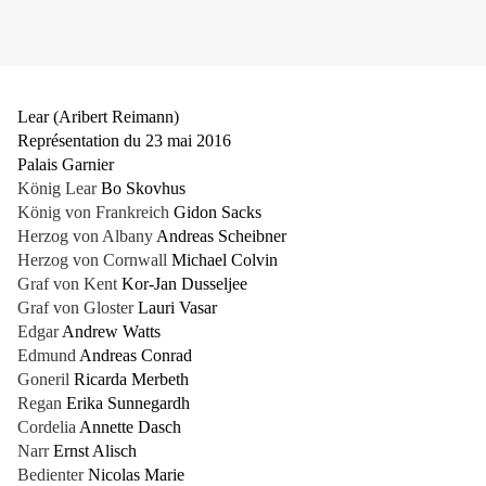
Lear (Aribert Reimann)
Représentation du 23 mai 2016
Palais Garnier
König Lear
Bo Skovhus
König von Frankreich
Gidon Sacks
Herzog von Albany
Andreas Scheibner
Herzog von Cornwall
Michael Colvin
Graf von Kent
Kor-Jan Dusseljee
Graf von Gloster
Lauri Vasar
Edgar
Andrew Watts
Edmund
Andreas Conrad
Goneril
Ricarda Merbeth
Regan
Erika Sunnegardh
Cordelia
Annette Dasch
Narr
Ernst Alisch
Bedienter
Nicolas Marie