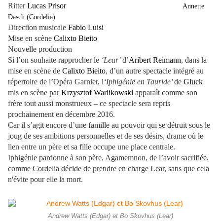
Ritter
Lucas Prisor
Annette
Dasch (Cordelia)
Direction musicale
Fabio Luisi
Mise en scène
Calixto Bieito
Nouvelle production
Si l’on souhaite rapprocher le
‘Lear’
d’
Aribert Reimann
, dans la
mise en scène de
Calixto Bieito
, d’un autre spectacle intégré au
répertoire de l’Opéra Garnier, l
‘Iphigénie en Tauride’
de
Gluck
mis en scène par
Krzysztof Warlikowski
apparaît comme son
frère tout aussi monstrueux – ce spectacle sera repris
prochainement en décembre 2016.
Car il s’agit encore d’une famille au pouvoir qui se détruit sous le
joug de ses ambitions personnelles et de ses désirs, drame où le
lien entre un père et sa fille occupe une place centrale.
Iphigénie pardonne à son père, Agamemnon, de l’avoir sacrifiée,
comme Cordelia décide de prendre en charge Lear, sans que cela
n'évite pour elle la mort.
Andrew Watts (Edgar) et Bo Skovhus (Lear)