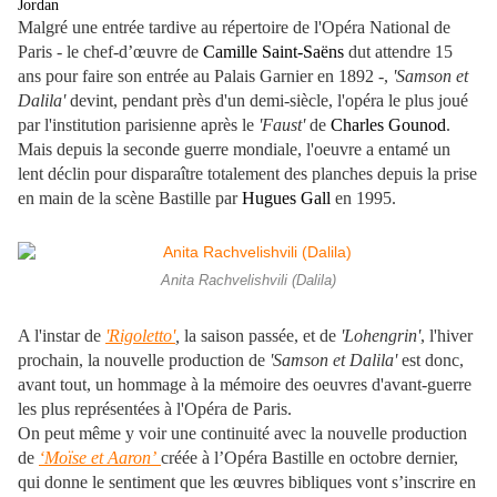
Jordan
Malgré une entrée tardive au répertoire de l'Opéra National de
Paris - le chef-d’œuvre de
Camille Saint-Saëns
dut attendre 15
ans pour faire son entrée au Palais Garnier en 1892 -,
'Samson et
Dalila'
devint, pendant près d'un demi-siècle, l'opéra le plus joué
par l'institution parisienne après le
'Faust'
de
Charles Gounod
.
Mais depuis la seconde guerre mondiale, l'oeuvre a entamé un
lent déclin pour disparaître totalement des planches depuis la prise
en main de la scène Bastille par
Hugues Gall
en 1995.
Anita Rachvelishvili (Dalila)
A l'instar de
'Rigoletto'
,
la saison passée, et de
'Lohengrin'
, l'hiver
prochain, la nouvelle production de
'Samson et Dalila'
est donc,
avant tout, un hommage à la mémoire des oeuvres d'avant-guerre
les plus représentées à l'Opéra de Paris.
On peut même y voir une continuité avec la nouvelle production
de
‘Moïse et Aaron’
créée à l’Opéra Bastille en octobre dernier,
qui donne le sentiment que les œuvres bibliques vont s’inscrire en