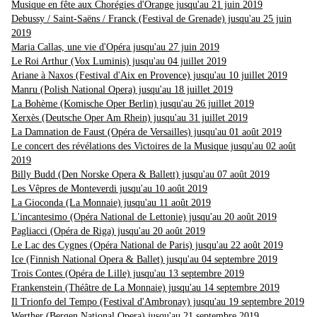
Musique en fête aux Chorégies d'Orange jusqu'au 21 juin 2019
Debussy / Saint-Saëns / Franck (Festival de Grenade) jusqu'au 25 juin
2019
Maria Callas, une vie d'Opéra jusqu'au 27 juin 2019
Le Roi Arthur (Vox Luminis) jusqu'au 04 juillet 2019
Ariane à Naxos (Festival d'Aix en Provence) jusqu'au 10 juillet 2019
Manru (Polish National Opera) jusqu'au 18 juillet 2019
La Bohème (Komische Oper Berlin) jusqu'au 26 juillet 2019
Xerxès (Deutsche Oper Am Rhein) jusqu'au 31 juillet 2019
La Damnation de Faust (Opéra de Versailles) jusqu'au 01 août 2019
Le concert des révélations des Victoires de la Musique jusqu'au 02 août
2019
Billy Budd (Den Norske Opera & Ballett) jusqu'au 07 août 2019
Les Vêpres de Monteverdi jusqu'au 10 août 2019
La Gioconda (La Monnaie) jusqu'au 11 août 2019
L'incantesimo (Opéra National de Lettonie) jusqu'au 20 août 2019
Pagliacci (Opéra de Riga) jusqu'au 20 août 2019
Le Lac des Cygnes (Opéra National de Paris) jusqu'au 22 août 2019
Ice (Finnish National Opera & Ballet) jusqu'au 04 septembre 2019
Trois Contes (Opéra de Lille) jusqu'au 13 septembre 2019
Frankenstein (Théâtre de La Monnaie) jusqu'au 14 septembre 2019
Il Trionfo del Tempo (Festival d'Ambronay) jusqu'au 19 septembre 2019
Werther (Bergen National Opera) jusqu'au 21 septembre 2019