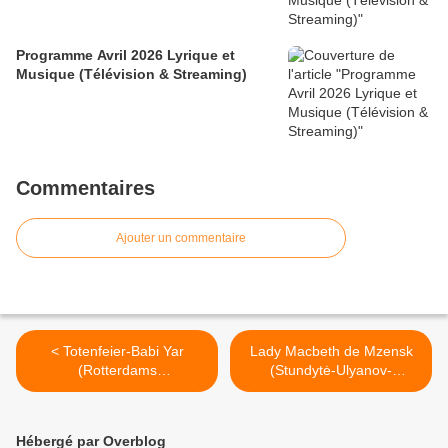
Programme Avril 2026 Lyrique et
Musique (Télévision & Streaming)
Commentaires
Ajouter un commentaire
< Totenfeier-Babi Yar
Lady Macbeth de Mzensk
(Rotterdams
(Stundytė-Ulyanov-
Philharmonisch Orkest,
Černoch-Metzmacher-
Yannick Nézet-Séguin)
Warlikowski) Bastille >
Théâtre des Champs-
Hébergé par Overblog
Elysées