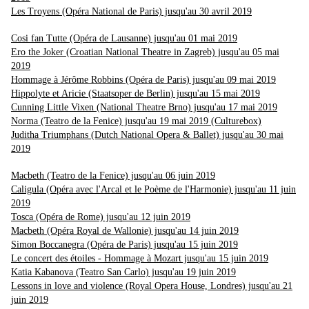
Les Troyens (Opéra National de Paris) jusqu'au 30 avril 2019
Cosi fan Tutte (Opéra de Lausanne) jusqu'au 01 mai 2019
Ero the Joker (Croatian National Theatre in Zagreb) jusqu'au 05 mai
2019
Hommage à Jérôme Robbins (Opéra de Paris) jusqu'au 09 mai 2019
Hippolyte et Aricie (Staatsoper de Berlin) jusqu'au 15 mai 2019
Cunning Little Vixen (National Theatre Brno) jusqu'au 17 mai 2019
Norma (Teatro de la Fenice) jusqu'au 19 mai 2019 (Culturebox)
Juditha Triumphans (Dutch National Opera & Ballet) jusqu'au 30 mai
2019
Macbeth (Teatro de la Fenice) jusqu'au 06 juin 2019
Caligula (Opéra avec l'Arcal et le Poème de l'Harmonie) jusqu'au 11 juin
2019
Tosca (Opéra de Rome) jusqu'au 12 juin 2019
Macbeth (Opéra Royal de Wallonie) jusqu'au 14 juin 2019
Simon Boccanegra (Opéra de Paris) jusqu'au 15 juin 2019
Le concert des étoiles - Hommage à Mozart jusqu'au 15 juin 2019
Katia Kabanova (Teatro San Carlo) jusqu'au 19 juin 2019
Lessons in love and violence (Royal Opera House, Londres) jusqu'au 21
juin 2019