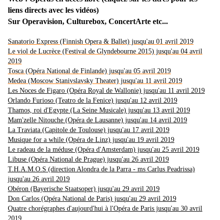
liens directs avec les vidéos)
Sur Operavision, Culturebox, ConcertArte etc...
Sanatorio Express (Finnish Opera & Ballet) jusqu'au 01 avril 2019
Le viol de Lucrèce (Festival de Glyndebourne 2015) jusqu'au 04 avril
2019
Tosca (Opéra National de Finlande) jusqu'au 05 avril 2019
Medea (Moscow Stanivslavsky Theater) jusqu'au 11 avril 2019
Les Noces de Figaro (Opéra Royal de Wallonie) jusqu'au 11 avril 2019
Orlando Furioso (Teatro de la Fenice) jusqu'au 12 avril 2019
Thamos, roi d'Egypte (La Seine Musicale) jusqu'au 13 avril 2019
Mam'zelle Nitouche (Opéra de Lausanne) jusqu'au 14 avril 2019
La Traviata (Capitole de Toulouse) jusqu'au 17 avril 2019
Musique for a while (Opéra de Linz) jusqu'au 19 avril 2019
Le radeau de la méduse (Opéra d'Amsterdam) jusqu'au 25 avril 2019
Libuse (Opéra National de Prague) jusqu'au 26 avril 2019
T.H.A.M.O.S (direction Alondra de la Parra - ms Carlus Peadrissa)
jusqu'au 26 avril 2019
Obéron (Bayerische Staatsoper) jusqu'au 29 avril 2019
Don Carlos (Opéra National de Paris) jusqu'au 29 avril 2019
Quatre chorégraphes d'aujourd'hui à l'Opéra de Paris jusqu'au 30 avril
2019