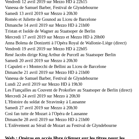
Vendredi 12 avril 2019 sur Mezzo HD à 22h15
Vanessa de Samuel Barber, Festival de Glyndebourne
Samedi 13 avril 2019 sur Mezzo à 20h30
Roméo et Juliette de Gounod au Liceu de Barcelone
Dimanche 14 avril 2019 sur Mezzo HD à 21h00
Tristan et Isolde de Wagner au Staatsoper de Berlin
Mercredi 17 avril 2019 sur Mezzo et Mezzo HD à 20h00
Anna Bolena de Donizetti à l'Opéra Royal de Wallonie-Liège (direct)
Vendredi 19 avril 2019 sur Mezzo HD à 22h05
René Jacobs dirige King Arthur de Purcell au Staatsoper Berlin
Samedi 20 avril 2019 sur Mezzo à 20h30
I Capuleti e i Montecchi de Bellini au Liceu de Barcelone
Dimanche 21 avril 2019 sur Mezzo HD à 21h00
Vanessa de Samuel Barber, Festival de Glyndebourne
Lundi 22 avril 2019 sur Mezzo HD à 19h30
Les Fiançailles au Couvent de Prokofiev au Staatsoper de Berlin (direct)
Mercredi 24 avril 2019 sur Mezzo à 20h30
L'Histoire du soldat de Stravinsky à Lausanne
Samedi 27 avril 2019 sur Mezzo à 20h30
Così fan tutte de Mozart à l'Opéra de Lausanne
Dimanche 28 avril 2019 sur Mezzo HD à 21h00
L'Enlèvement au Sérail de Mozart au Festival de Glyndebourne
Web : Opéras en accès libre (cliquez sur les titres pour les