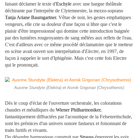
faisant déclamer le texte d'
Eschyle
avec une hargne théâtrale
déchirante par l'interprète de Clytemnestre, la mezzo-soprano
Tanja Ariane Baumgartner
. Vêtue de noir, les gestes emphatiques
vengeurs, elle crie sa douleur d'une façon si libre que c'est le
plaisir d'être impressionné qui domine cette introduction baignée
par des lumières rougeoyantes de sang mêlées aux reflets de l'eau.
C'est d'ailleurs avec ce même procédé déclamatoire que le metteur
en scène avait ouvert son interprétation d'
Electre
, en 1997, de
façon à rappeler le sort d'Iphigénie. Mais c'est cette fois Electre
qui le prononçait.
Ausrine Stundyte (Elektra) et Asmik Grigorian (Chrysothemis)
Dès le coup d'éclat de l'ouverture orchestrale, les colorations
chaudes et métalliques du
Wiener Philharmoniker
,
fantastiquement diffractées par l'acoustique de la Felsenreitschule,
sont les prémices d'un univers sonore fastueux et foisonnant de
traits furtifs et vivants.
Du désordre harmonique construit par
Strauss
émergent les voix