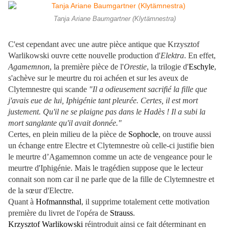
Tanja Ariane Baumgartner (Klytämnestra)
C'est cependant avec une autre pièce antique que Krzysztof
Warlikowski ouvre cette nouvelle production d'
Elektra
. En effet,
Agamemnon
, la première pièce de l'
Orestie
, la trilogie d'
Eschyle
,
s'achève sur le meurtre du roi achéen et sur les aveux de
Clytemnestre qui scande
"Il a odieusement sacrifié la fille que
j'avais eue de lui, Iphigénie tant pleurée. Certes, il est mort
justement. Qu'il ne se plaigne pas dans le Hadès ! Il a subi la
mort sanglante qu'il avait donnée."
Certes, en plein milieu de la pièce de
Sophocle
, on trouve aussi
un échange entre Electre et Clytemnestre où celle-ci justifie bien
le meurtre d’Agamemnon comme un acte de vengeance pour le
meurtre d'Iphigénie. Mais le tragédien suppose que le lecteur
connait son nom car il ne parle que de la fille de Clytemnestre et
de la sœur d'Electre.
Quant à
Hofmannsthal
, il supprime totalement cette motivation
première du livret de l'opéra de
Strauss
.
Krzysztof Warlikowski
réintroduit ainsi ce fait déterminant en