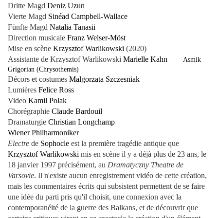
Dritte Magd
Deniz Uzun
Vierte Magd
Sinéad Campbell-Wallace
Fünfte Magd
Natalia Tanasii
Direction musicale
Franz Welser-Möst
Mise en scène
Krzysztof Warlikowski
(2020)
Assistante de Krzysztof Warlikowski
Marielle Kahn
Asmik
Grigorian (Chrysothemis)
Décors et costumes
Malgorzata Szczesniak
Lumières
Felice Ross
Video
Kamil Polak
Chorégraphie
Claude Bardouil
Dramaturgie
Christian Longchamp
Wiener Philharmoniker
Electre
de
Sophocle
est la première tragédie antique que
Krzysztof Warlikowski
mis en scène il y a déjà plus de 23 ans, le
18 janvier 1997 précisément, au
Dramatyczny Theatre de
Varsovie
. Il n'existe aucun enregistrement vidéo de cette création,
mais les commentaires écrits qui subsistent permettent de se faire
une idée du parti pris qu'il choisit, une connexion avec la
contemporanéité de la guerre des Balkans, et de découvrir que