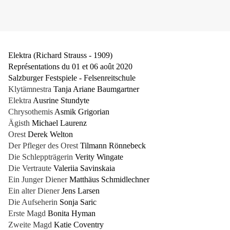
Elektra (Richard Strauss - 1909)
Représentations du 01 et 06 août 2020
Salzburger Festspiele - Felsenreitschule
Klytämnestra
Tanja Ariane Baumgartner
Elektra
Ausrine Stundyte
Chrysothemis
Asmik Grigorian
Ägisth
Michael Laurenz
Orest
Derek Welton
Der Pfleger des Orest
Tilmann Rönnebeck
Die Schleppträgerin
Verity Wingate
Die Vertraute
Valeriia Savinskaia
Ein Junger Diener
Matthäus Schmidlechner
Ein alter Diener
Jens Larsen
Die Aufseherin
Sonja Saric
Erste Magd
Bonita Hyman
Zweite Magd
Katie Coventry