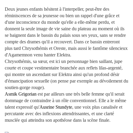
Deux jeunes enfants hésitent à l'interpeller, peut-être des
réminiscences de sa jeunesse ou bien un rappel d'une grâce et
d'une inconscience du monde qu'elle a elle-même perdu, et
donnent la seule image de vie saine du plateau au moment où ils
se baignent dans le bassin du palais sous ses yeux, sans se rendre
compte des drames qu'il a recouvert. Dans ce bassin entreront
plus tard Chrysothémis et Oreste, mais aussi le fantôme silencieux
d'Agamemnon venu hanter Elektra.
Chrysothémis, sa sœur, est ici un personnage bien saillant, jupe
courte et coupe vestimentaire branchée aux reflets lilas-argenté,
qui montre un ascendant sur Elektra ainsi qu'un profond désir
d'émancipation sexuelle (on pense par exemple au dévoilement du
soutien-gorge rouge).
Asmik Grigorian
est par ailleurs une très belle femme qu'il serait
dommage de contraindre à un rôle conventionnel. Elle a le même
talent expressif qu'
Ausrine Stundyte
, une voix plus canalisée et
percutante avec des inflexions attendrissantes, et une clarté
musclée qui atteindra son apothéose dans la scène finale.