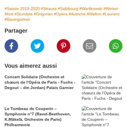
#Saison 2019-2020
#Strauss
#Salzbourg
#Warlikowski
#Welser-
Möst
#Stundyte
#Grigorian
#Opéra
#Autriche
#Welton
#Laurenz
#Baumgartner
Partager
Vous aimerez aussi
Concert Solidaire (Orchestre et
chœurs de l’Opéra de Paris - Fuchs -
Degout – dm Jordan) Palais Garnier
Le Tombeau de Couperin –
Symphonie n°7 (Ravel-Beethoven,
K.Mäkelä, Orchestre de Paris)
Philharmonie