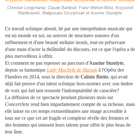
Christian Longchamp, Claude Bardouil, Franz Welser-Möst, Krzysztof
Warlikowski, Małgorzata Szczęśniak et Ausrine Stundyte
Ce travail scénique abouti, lié par une interprétation musicale qui
est un monde en soi, un univers de structures sonores d'un
raffinement et d'une beauté stellaire inouïs, tout en préservant
d'une main d'acier la théâtralité du discours, est ce que l'opéra a de
plus merveilleux à offrir.
Et comment ne pas repenser au parcours d'
Ausrine Stundyte
,
depuis sa fantastique
Lady Macbeth de Mzensk
à l'Opéra des
Flandres en 2014, sous la direction de
Calixto Bieito
, qui avait
déjà fait preuve d'un talent scénique hors-normes avec son timbre
de voix qui fait tant ressentir l'indomptabilité de caractère?
La diffusion de ce spectacle pendant plusieurs mois sur
ConcertArte
rend bien imparfaitement compte de sa richesse, mais
elle laisse en ces temps extraordinaires une image accessible à
tous sur ce que cet art fragile et complexe révèle des femmes et
des hommes qui unissent leurs talents pour offrir le plus beau de
leur âme.