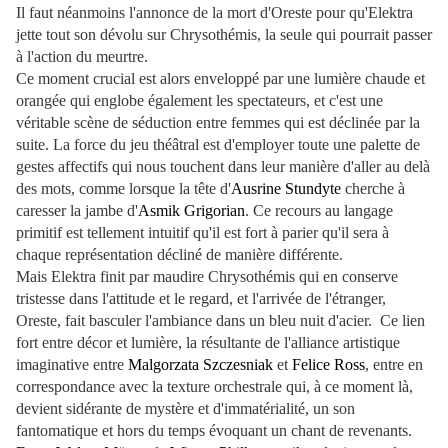
Il faut néanmoins l'annonce de la mort d'Oreste pour qu'Elektra
jette tout son dévolu sur Chrysothémis, la seule qui pourrait passer
à l'action du meurtre.
Ce moment crucial est alors enveloppé par une lumière chaude et
orangée qui englobe également les spectateurs, et c'est une
véritable scène de séduction entre femmes qui est déclinée par la
suite. La force du jeu théâtral est d'employer toute une palette de
gestes affectifs qui nous touchent dans leur manière d'aller au delà
des mots, comme lorsque la tête d'
Ausrine Stundyte
cherche à
caresser la jambe d'
Asmik Grigorian
. Ce recours au langage
primitif est tellement intuitif qu'il est fort à parier qu'il sera à
chaque représentation décliné de manière différente.
Mais Elektra finit par maudire Chrysothémis qui en conserve
tristesse dans l'attitude et le regard, et l'arrivée de l'étranger,
Oreste, fait basculer l'ambiance dans un bleu nuit d'acier. Ce lien
fort entre décor et lumière, la résultante de l'alliance artistique
imaginative entre
Malgorzata Szczesniak
et
Felice Ross
, entre en
correspondance avec la texture orchestrale qui, à ce moment là,
devient sidérante de mystère et d'immatérialité, un son
fantomatique et hors du temps évoquant un chant de revenants.