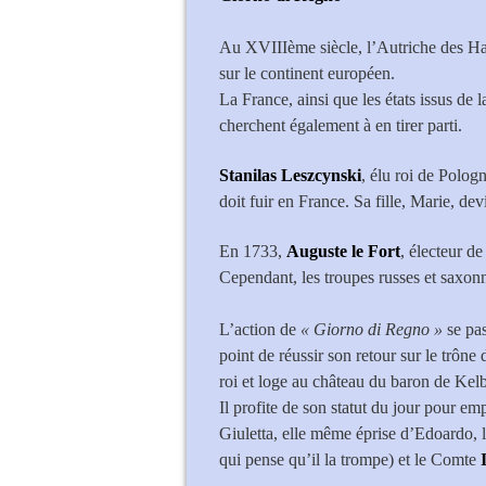
Au XVIIIème siècle, l’Autriche des Ha
sur le continent européen.
La France, ainsi que les états issus de 
cherchent également à en tirer parti.
Stanilas Leszcynski
, élu roi de Polog
doit fuir en France. Sa fille, Marie, de
En 1733,
Auguste le Fort
, électeur de
Cependant, les troupes russes et saxonn
L’action de
« Giorno di Regno »
se pa
point de réussir son retour sur le trône
roi et loge au château du baron de Kelb
Il profite de son statut du jour pour em
Giuletta, elle même éprise d’Edoardo, l
qui pense qu’il la trompe) et le Comte