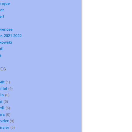
rique
er
ert
érences
n 2021-2022
ikowski
di
s
VES
oût
(1)
illet
(5)
in
(3)
ai
(5)
ril
(5)
ars
(6)
vrier
(8)
nvier
(5)