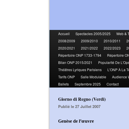
Accueil
Spectacles 2005/2025
Web & 
2008/2009
2009/2010
2010/2011
2
2020/2021
2021/2022
2022/2023
2
Répertoire ONP 1733-1794
Répertoire O
Bilan ONP 2015/2021
Popularité De L'Op
Théâtres Lyriques Parisiens
L'ONP À La T
Tarifs ONP
Salle Modulable
Audience
Ballets
Septembre 2025
Contact
Giorno di Regno (Verdi)
Publié le 27 Juillet 2007
Genèse de l’œuvre