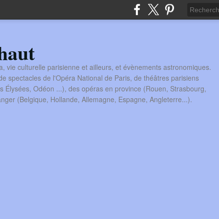
haut
a, vie culturelle parisienne et ailleurs, et évènements astronomiques.
 spectacles de l'Opéra National de Paris, de théâtres parisiens
s Élysées, Odéon ...), des opéras en province (Rouen, Strasbourg,
tranger (Belgique, Hollande, Allemagne, Espagne, Angleterre...).