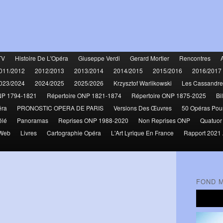
TV
Histoire De L'Opéra
Giuseppe Verdi
Gerard Mortier
Rencontres
011/2012
2012/2013
2013/2014
2014/2015
2015/2016
2016/2017
023/2024
2024/2025
2025/2026
Krzysztof Warlikowski
Les Cassandre
NP 1794-1821
Répertoire ONP 1821-1874
Répertoire ONP 1875-2025
Bi
éra
PRONOSTIC OPERA DE PARIS
Versions Des Œuvres
50 Opéras Pou
élé
Panoramas
Reprises ONP 1988-2020
Non Reprises ONP
Quatuor
 Web
Livres
Cartographie Opéra
L'Art Lyrique En France
Rapport 2021 
FOND 