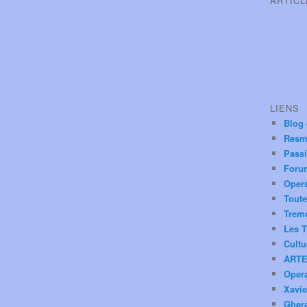
ARTIC
LIENS
Blog
Resm
Pass
Foru
Oper
Toute
Trem
Les T
Cultu
ARTE
Oper
Xavie
Ghera