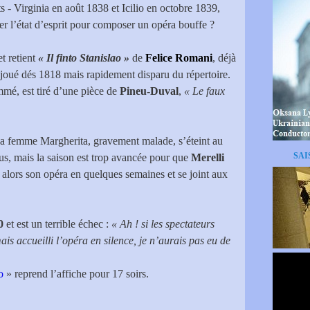
s - Virginia en août 1838 et Icilio en octobre 1839,
 l’état d’esprit pour composer un opéra bouffe ?
et retient
« Il finto Stanislao »
de
Felice Romani
, déjà
joué dés 1818 mais rapidement disparu du répertoire.
mé, est tiré d’une pièce de
Pineu-Duval
,
« Le faux
sa femme Margherita, gravement malade, s’éteint au
SAI
us, mais la saison est trop avancée pour que
Merelli
 alors son opéra en quelques semaines et se joint aux
0
et est un terrible échec :
« Ah ! si les spectateurs
ais accueilli l’opéra en silence, je n’aurais pas eu de
o
» reprend l’affiche pour 17 soirs.