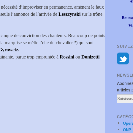
A
la nécessité d’improviser en permanence, amènent le faux
t seule l’annonce de l’arrivée de
Leszcynski
sur le trône
Bourse
Vi
manque de conviction des chanteurs. Beaucoup de points
 la marquise se méfie t’elle du chevalier ?) qui sont
SUIVEZ
Gyrowetz
.
traînante, parue trop empruntée à
Rossini
ou
Donizetti
.
NEWSL
Abonnez
articles 
Email
CATÉG
Opér
ONP