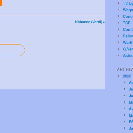
TV Ly
Wagn
Conc
Nabucco (Verdi) »
TCE
Conf
Saiso
Warl
G.Ver
Astre
ARCHI
2026
A
Ju
Ju
M
Av
M
Fé
Ja