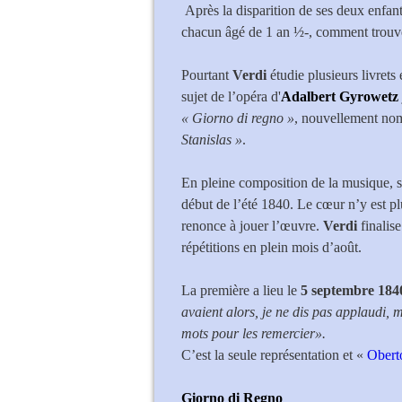
Après la disparition de ses deux enfant
chacun âgé de 1 an ½-, comment trouver
Pourtant
Verdi
étudie plusieurs livrets 
sujet de l’opéra d'
Adalbert Gyrowetz
« Giorno di regno »
, nouvellement nom
Stanislas »
.
En pleine composition de la musique, 
début de l’été 1840. Le cœur n’y est pl
renonce à jouer l’œuvre.
Verdi
finalise
répétitions en plein mois d’août.
La première a lieu le
5 septembre 184
avaient alors, je ne dis pas applaudi, m
mots pour les remercier».
C’est la seule représentation et «
Obert
Giorno di Regno