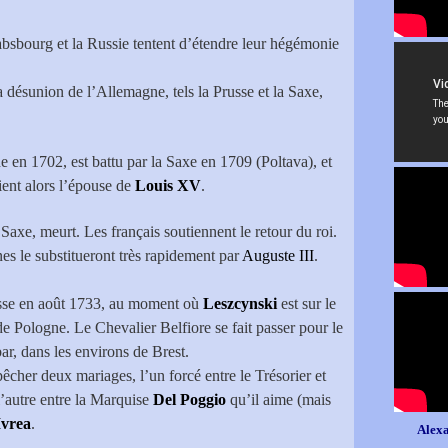
bsbourg et la Russie tentent d’étendre leur hégémonie
la désunion de l’Allemagne, tels la Prusse et la Saxe,
ne en 1702, est battu par la Saxe en 1709 (Poltava), et
vient alors l’épouse de
Louis XV
.
 Saxe, meurt. Les français soutiennent le retour du roi.
es le substitueront très rapidement par
Auguste III
.
sse en août 1733, au moment où
Leszcynski
est sur le
 de Pologne. Le Chevalier Belfiore se fait passer pour le
ar, dans les environs de Brest.
pêcher deux mariages, l’un forcé entre le Trésorier et
’autre entre la Marquise
Del Poggio
qu’il aime (mais
Ivrea
.
Alexa