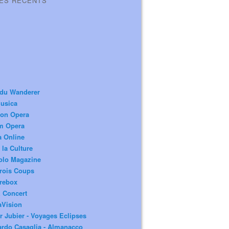
LES RÉCENTS
 du Wanderer
usica
ion Opera
m Opera
a Online
 la Culture
olo Magazine
rois Coups
rebox
 Concert
aVision
r Jubier - Voyages Eclipses
rdo Casaglia - Almanacco