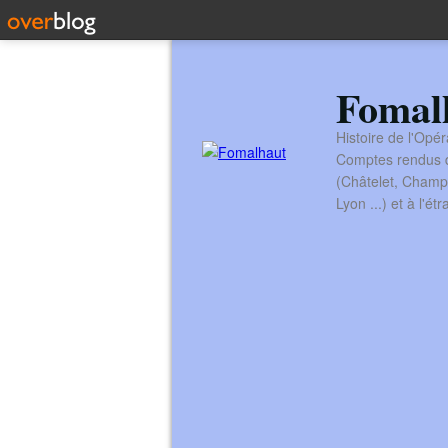
Fomal
Histoire de l'Opér
Comptes rendus de
(Châtelet, Champ
Lyon ...) et à l'é