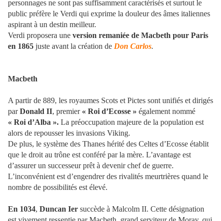
personnages ne sont pas suffisamment caractérisés et surtout le
public préfère le Verdi qui exprime la douleur des âmes italiennes
aspirant à un destin meilleur.
Verdi proposera une
version remaniée de Macbeth
pour Paris
en 1865
juste avant la création de
Don Carlos
.
Macbeth
A partir de 889, les royaumes Scots et Pictes sont unifiés et dirigés
par
Donald II
, premier
« Roi d’Ecosse »
également nommé
« Roi d’Alba ».
La préoccupation majeure de la population est
alors de repousser les invasions Viking.
De plus, le système des Thanes hérité des Celtes d’Ecosse établit
que le droit au trône est conféré par la mère. L’avantage est
d’assurer un successeur prêt à devenir chef de guerre.
L’inconvénient est d’engendrer des rivalités meurtrières quand le
nombre de possibilités est élevé.
En 1034
,
Duncan Ier
succède à Malcolm II. Cette désignation
est vivement ressentie par Macbeth, grand serviteur de Moray, qui