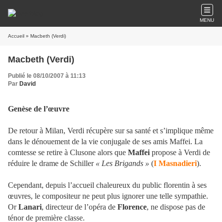
MENU
Accueil
» Macbeth (Verdi)
Macbeth (Verdi)
Publié le 08/10/2007 à 11:13
Par
David
Genèse de l’œuvre
De retour à Milan, Verdi récupère sur sa santé et s’implique même
dans le dénouement de la vie conjugale de ses amis Maffei. La
comtesse se retire à Clusone alors que
Maffei
propose à Verdi de
réduire le drame de Schiller
« Les Brigands »
(
I Masnadieri
).
Cependant, depuis l’accueil chaleureux du public florentin à ses
œuvres, le compositeur ne peut plus ignorer une telle sympathie.
Or
Lanari
, directeur de l’opéra de
Florence
, ne dispose pas de
ténor de première classe.