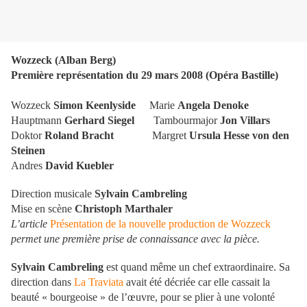
Wozzeck (Alban Berg)
Première représentation du 29 mars 2008 (Opéra Bastille)
W
ozzeck
Simon Keenlyside
Marie
Angela Denoke
Hauptmann
Gerhard Siegel
Tambourmajor
Jon Villars
Doktor
Roland Bracht
Margret
Ursula Hes
se von de
n
Steinen
Andres
David Kuebler
Direct
ion musicale
Sylvain Cambreling
Mise en scène
Christoph Marthaler
L’article
Présentation de la nouvelle production de Wozzeck
permet une première prise de connaissance avec la pièce.
Sylvain Cambreling
est quand même un chef extraordinaire. Sa
direction dans
La Traviata
avait été décriée car elle cassait la
beauté « bourgeoise » de l’œuvre, pour se plier à une volonté