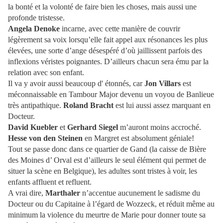
la bonté et la volonté de faire bien les choses, mais aussi une
profonde tristesse.
Angela Denoke
incarne, avec cette manière de couvrir
légèrement sa voix lorsqu’elle fait appel aux résonances les plus
élevées, une sorte d’ange désespéré d’où jaillissent parfois des
inflexions véristes poignantes. D’ailleurs chacun sera ému par la
relation avec son enfant.
Il va y avoir aussi beaucoup d' étonnés, car
Jon Villars
est
méconnaissable en Tambour Major devenu un voyou de Banlieue
très antipathique.
Roland Bracht
est lui aussi assez marquant en
Docteur.
David Kuebler
et
Gerhard Siegel
m’auront moins accroché.
Hesse von den Steinen
en Margret est absolument géniale!
Tout se passe donc dans ce quartier de Gand (la caisse de Bière
des Moines d’ Orval est d’ailleurs le seul élément qui permet de
situer la scène en Belgique), les adultes sont tristes à voir, les
enfants affluent et refluent.
A vrai dire,
Marthaler
n’accentue aucunement le sadisme du
Docteur ou du Capitaine à l’égard de Wozzeck, et réduit même au
minimum la violence du meurtre de Marie pour donner toute sa