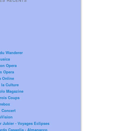
LES RÉCENTS
 du Wanderer
usica
ion Opera
m Opera
a Online
 la Culture
olo Magazine
rois Coups
rebox
 Concert
aVision
r Jubier - Voyages Eclipses
rdo Casaglia - Almanacco