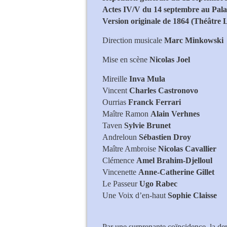
Actes IV/V du 14 septembre au Pala
Version originale de 1864 (Théâtre 
Direction musicale
Marc Minkowski
Mise en scène
Nicolas Joel
Mireille
Inva Mula
Vincent
Charles Castronovo
Ourrias
Franck Ferrari
Maître Ramon
Alain Verhnes
Taven
Sylvie Brunet
Andreloun
Sébastien Droy
Maître Ambroise
Nicolas Cavallier
Clémence
Amel Brahim-Djelloul
Vincenette
Anne-Catherine Gillet
Le Passeur
Ugo Rabec
Une Voix d’en-haut
Sophie Claisse
Par une surprenante coïncidence, la de