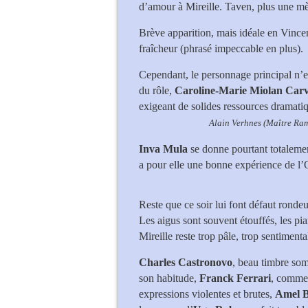
d’amour à Mireille. Taven, plus une mè
Brève apparition, mais idéale en Vince
fraîcheur (phrasé impeccable en plus).
Cependant, le personnage principal n’es
du rôle,
Caroline-Marie Miolan Car
exigeant de solides ressources dramati
Alain Verhnes (Maître Ram
Inva Mula
se donne pourtant totalemen
a pour elle une bonne expérience de l’
Reste que ce soir lui font défaut rondeu
Les aigus sont souvent étouffés, les pi
Mireille reste trop pâle, trop sentiment
Charles Castronovo
, beau timbre som
son habitude,
Franck Ferrari
, comme 
expressions violentes et brutes,
Amel B