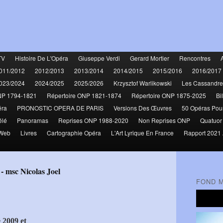
TV
Histoire De L'Opéra
Giuseppe Verdi
Gerard Mortier
Rencontres
011/2012
2012/2013
2013/2014
2014/2015
2015/2016
2016/2017
023/2024
2024/2025
2025/2026
Krzysztof Warlikowski
Les Cassandre
NP 1794-1821
Répertoire ONP 1821-1874
Répertoire ONP 1875-2025
Bi
éra
PRONOSTIC OPERA DE PARIS
Versions Des Œuvres
50 Opéras Pou
élé
Panoramas
Reprises ONP 1988-2020
Non Reprises ONP
Quatuor
 Web
Livres
Cartographie Opéra
L'Art Lyrique En France
Rapport 2021 
 - msc Nicolas Joel
FOND 
 2009 et