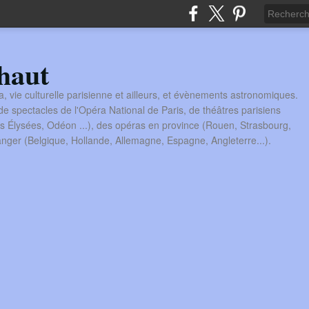
haut
a, vie culturelle parisienne et ailleurs, et évènements astronomiques.
 spectacles de l'Opéra National de Paris, de théâtres parisiens
s Élysées, Odéon ...), des opéras en province (Rouen, Strasbourg,
tranger (Belgique, Hollande, Allemagne, Espagne, Angleterre...).