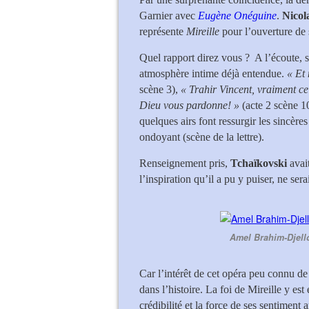
Garnier avec
Eugène Onéguine
.
Nicol
représente
Mireille
pour l’ouverture de 
Quel rapport direz vous ? A l’écoute, s
atmosphère intime déjà entendue.
« Et
scène 3),
« Trahir Vincent, vraiment ce s
Dieu vous pardonne! »
(acte 2 scène 1
quelques airs font ressurgir les sincère
ondoyant (scène de la lettre).
Renseignement pris,
Tchaïkovski
avai
l’inspiration qu’il a pu y puiser, ne se
Amel Brahim-Djello
Car l’intérêt de cet opéra peu connu d
dans l’histoire. La foi de Mireille y est
crédibilité et la force de ses sentiment