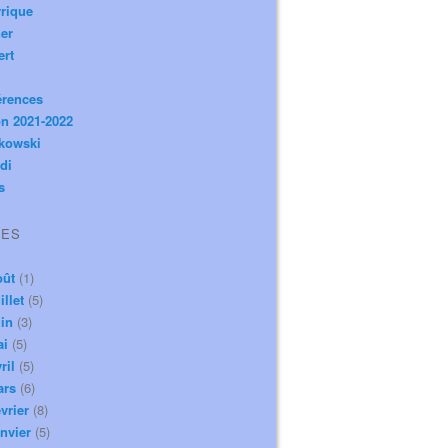
rique
er
ert
érences
n 2021-2022
ikowski
di
s
VES
oût
(1)
illet
(5)
in
(3)
ai
(5)
ril
(5)
ars
(6)
vrier
(8)
nvier
(5)