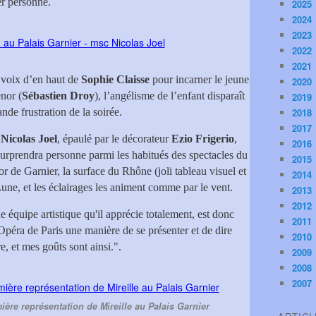
er personne.
2025
2024
2023
2022
2021
 voix d’en haut de
Sophie Claisse
pour incarner le jeune
2020
énor (
Sébastien Droy
), l’angélisme de l’enfant disparaît
2019
nde frustration de la soirée.
2018
2017
,
Nicolas Joel
, épaulé par le décorateur
Ezio Frigerio
,
2016
surprendra personne parmi les habitués des spectacles du
2015
r de Garnier, la surface du Rhône (joli tableau visuel et
2014
 Lune, et les éclairages les animent comme par le vent.
2013
2012
 équipe artistique qu'il apprécie totalement, est donc
2011
Opéra de Paris une manière de se présenter et de dire
2010
 et mes goûts sont ainsi.".
2009
2008
2007
emière représentation de Mireille au Palais Garnier