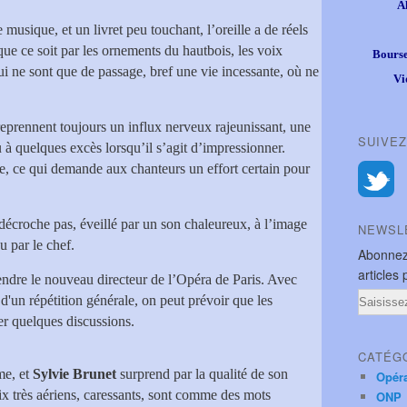
A
musique, et un livret peu touchant, l’oreille a de réels
ue ce soit par les ornements du hautbois, les voix
Bourse
qui ne sont que de passage, bref une vie incessante, où ne
Vi
 reprennent toujours un influx nerveux rajeunissant, une
SUIVEZ
à quelques excès lorsqu’il s’agit d’impressionner.
, ce qui demande aux chanteurs un effort certain pour
ne décroche pas, éveillé par un son chaleureux, à l’image
NEWSL
u par le chef.
Abonnez
articles 
endre le nouveau directeur de l’Opéra de Paris. Avec
Email
d'un répétition générale, on peut prévoir que les
er quelques discussions.
CATÉG
me, et
Sylvie Brunet
surprend par la qualité de son
Opér
oix très aériens, caressants, sont comme des mots
ONP