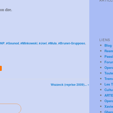
ARTIC
on dire.
LIENS
ONP
,
#Gounod
,
#Minkowski
,
#Joel
,
#Mula
,
#Brunet-Grupposo
,
Blog
Resm
Pass
Foru
Oper
Toute
Trem
Les T
Wozzeck (reprise 2009)... »
Cultu
ARTE
Oper
Xavie
Ghera