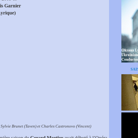
is Garnier
Lyrique)
SAI
Sylvie Brunet (Taven) et Charles Castronovo (Vincent)
rnière saison de
Gerard Mortier
avait débuté à l’Opéra