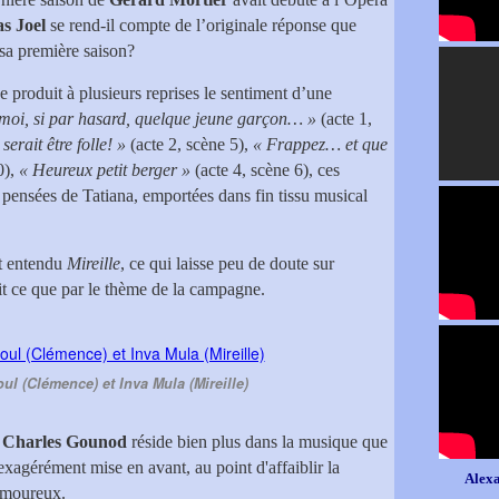
as Joel
se rend-il compte de l’originale réponse que
sa première saison?
e produit à plusieurs reprises le sentiment d’une
 moi, si par hasard, quelque jeune garçon… »
(acte 1,
erait être folle! »
(acte 2, scène 5),
« Frappez… et que
0),
« Heureux petit berger »
(acte 4, scène 6), ces
s pensées de Tatiana, emportées dans fin tissu musical
t entendu
Mireille
, ce qui laisse peu de doute sur
rait ce que par le thème de la campagne.
ul (Clémence) et Inva Mula (Mireille)
e
Charles Gounod
réside bien plus dans la musique que
 exagérément mise en avant, au point d'affaiblir la
Alexa
 amoureux.