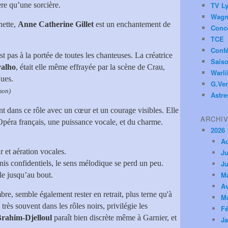
re qu’une sorcière.
TV Ly
Wagn
nette,
Anne Catherine Gillet
est un enchantement de
Conc
TCE
Conf
t pas à la portée de toutes les chanteuses. La créatrice
Saiso
valho
, était elle même effrayée par la scène de Crau,
Warl
ques.
G.Ver
on)
Astre
t dans ce rôle avec un cœur et un courage visibles. Elle
ARCHI
Opéra français, une puissance vocale, et du charme.
2026
A
r et aération vocales.
Ju
anis confidentiels, le sens mélodique se perd un peu.
Ju
M
ale jusqu’au bout.
Av
bre, semble également rester en retrait, plus terne qu'à
M
très souvent dans les rôles noirs, privilégie les
Fé
rahim-Djelloul
paraît bien discrète même à Garnier, et
Ja