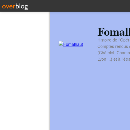
Fomal
Histoire de l'Opér
Comptes rendus de
(Châtelet, Champ
Lyon ...) et à l'é