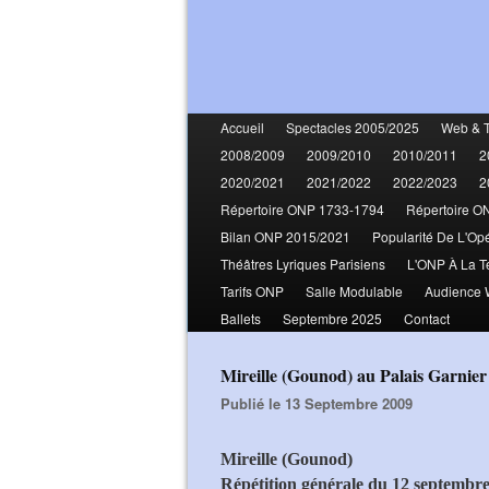
Accueil
Spectacles 2005/2025
Web & 
2008/2009
2009/2010
2010/2011
2
2020/2021
2021/2022
2022/2023
2
Répertoire ONP 1733-1794
Répertoire O
Bilan ONP 2015/2021
Popularité De L'Op
Théâtres Lyriques Parisiens
L'ONP À La T
Tarifs ONP
Salle Modulable
Audience
Ballets
Septembre 2025
Contact
Mireille (Gounod) au Palais Garnier
Publié le 13 Septembre 2009
Mireille (Gounod)
Répétition générale du 12 septembre