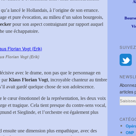
A
 qu’a lancé le Hollandais, à l’origine de son errance.
sage et pure évocation, au milieu d’un salon bourgeois,
Bourse
Decke
r
pour son aspect contraignant par rapport auquel
Vi
he une échappatoire.
SUIVEZ
us Florian Vogt (Erik)
décisive avec le drame, non pas que le personnage en
NEWSL
é par
Klaus Florian Vogt
, incroyable chanteur au timbre
Abonnez
’il avait gardé quelque chose de son adolescence.
articles 
 le cœur émotionnel de la représentation, les deux voix
Email
arge et tragique. Cela tient presque du contre-sens vocal,
gmund et Sieglinde, et l’orchestre est également plus
CATÉG
Opér
 ensuite une dimension plus empathique, avec des
ONP