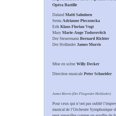
Opéra Bastille
Daland
Matti Salminen
Senta
Adrianne Pieczoncka
Erik
Klaus Florian Vogt
Mary
Marie-Ange Todorovitch
Der Steuermann
Bernard Richter
Der Holländer
James Morris
Mise en scène
Willy Decker
Direction musicale
Peter Schneider
James Morris (Der Fliegender Holländer)
Pour ceux qui n’ont pas oublié l’impre
musical de l’Orchestre Symphonique d
peut apparaître comme un gouffre de fru