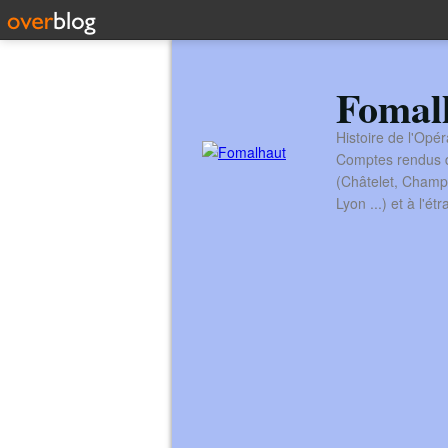
Fomal
Histoire de l'Opér
Comptes rendus de
(Châtelet, Champ
Lyon ...) et à l'é