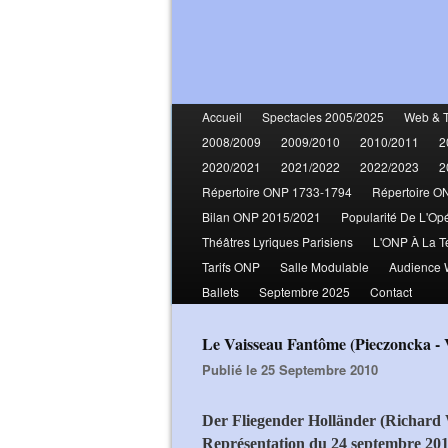
Accueil
Spectacles 2005/2025
Web & 
2008/2009
2009/2010
2010/2011
2
2020/2021
2021/2022
2022/2023
2
Répertoire ONP 1733-1794
Répertoire O
Bilan ONP 2015/2021
Popularité De L'Op
Théâtres Lyriques Parisiens
L'ONP À La T
Tarifs ONP
Salle Modulable
Audience
Ballets
Septembre 2025
Contact
Le Vaisseau Fantôme (Pieczoncka - V
Publié le 25 Septembre 2010
Der Fliegender Holländer (Richard
Représentation du 24 septembre 20