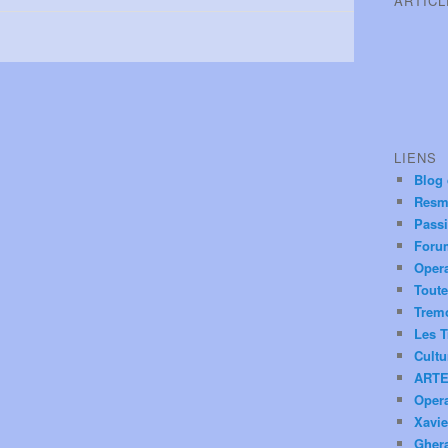
ARTIC
LIENS
Blog
Resm
Pass
Foru
Oper
Toute
Trem
Les T
Cultu
ARTE
Oper
Xavie
Ghera