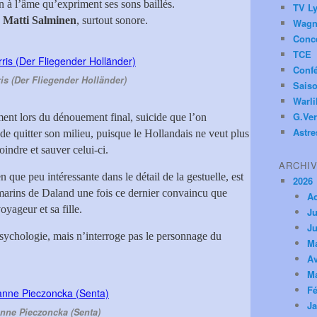
on à l’âme qu’expriment ses sons baillés.
TV Ly
z
Matti Salminen
, surtout sonore.
Wagn
Conc
TCE
Conf
s (Der Fliegender Holländer)
Saiso
Warl
G.Ver
ment lors du dénouement final, suicide que l’on
Astre
 quitter son milieu, puisque le Hollandais ne veut plus
oindre et sauver celui-ci.
ARCHI
en que peu intéressante dans le détail de la gestuelle, est
2026
 marins de Daland une fois ce dernier convaincu que
A
oyageur et sa fille.
Ju
Ju
 psychologie, mais n’interroge pas le personnage du
M
Av
M
Fé
Ja
nne Pieczoncka (Senta)