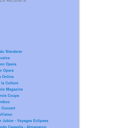
LES RÉCENTS
 du Wanderer
usica
ion Opera
m Opera
a Online
 la Culture
olo Magazine
rois Coups
rebox
 Concert
aVision
r Jubier - Voyages Eclipses
rdo Casaglia - Almanacco