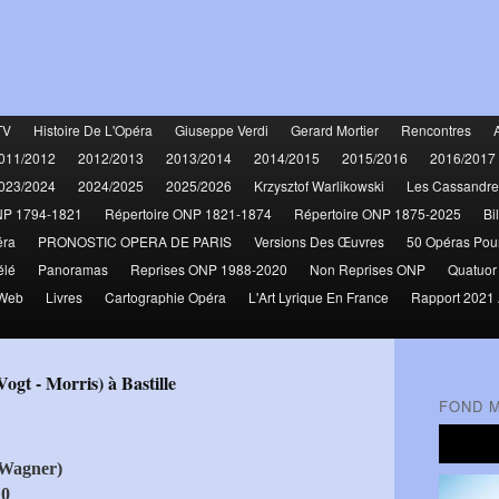
TV
Histoire De L'Opéra
Giuseppe Verdi
Gerard Mortier
Rencontres
011/2012
2012/2013
2013/2014
2014/2015
2015/2016
2016/2017
023/2024
2024/2025
2025/2026
Krzysztof Warlikowski
Les Cassandre
NP 1794-1821
Répertoire ONP 1821-1874
Répertoire ONP 1875-2025
Bi
éra
PRONOSTIC OPERA DE PARIS
Versions Des Œuvres
50 Opéras Pou
élé
Panoramas
Reprises ONP 1988-2020
Non Reprises ONP
Quatuor
 Web
Livres
Cartographie Opéra
L'Art Lyrique En France
Rapport 2021 
ogt - Morris) à Bastille
FOND 
 Wagner)
10