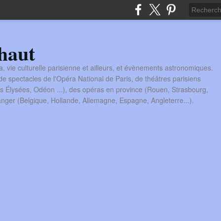
haut
a, vie culturelle parisienne et ailleurs, et évènements astronomiques.
 spectacles de l'Opéra National de Paris, de théâtres parisiens
s Élysées, Odéon ...), des opéras en province (Rouen, Strasbourg,
tranger (Belgique, Hollande, Allemagne, Espagne, Angleterre...).