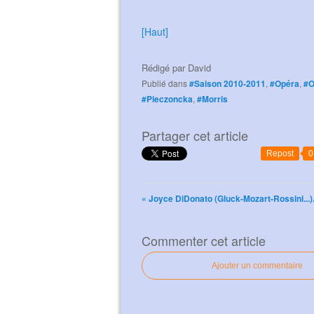
[Haut]
Rédigé par
David
Publié dans
#Saison 2010-2011
,
#Opéra
,
#
#Pieczoncka
,
#Morris
Partager cet article
Repost
0
« Joyce DiDonato (Gluck-Mozart-Rossini...).
Commenter cet article
Ajouter un commentaire