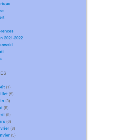
rique
er
ert
érences
n 2021-2022
ikowski
di
s
VES
oût
(1)
illet
(5)
in
(3)
ai
(5)
ril
(5)
ars
(6)
vrier
(8)
nvier
(5)