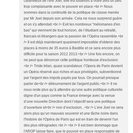
calamiteux de l'ère Joel, elle est toutefois à notre avis un peu
trop complaisante avec le pouvoir en place.<br /> Nous
sommes dans la continuité de la politique de classe menée
par Mr Joel depuis son arrivée. Cela ne nous surprend guère
et on s'y attendait.<br /> Exit les nombreux "mélomanes d'en
bas" qui viennent de tout horizon, de l’étudiant au retraité,
francais et étrangers que la passion de l’Opéra rassemble.<br
/> Il est déjà maintenant quasiment impossible d'obtenir des
places à moins de 35 euros à Bastille et ce sera encore plus
difficile pour la saison 2012 2013.<br /> Une fois encore, on
ne peut que dénoncer cette politique honteuse d'exclusion.
<br /> Triste bilan, quasi scandaleux: l’Opera de Paris devient
un Opéra réservé aux riches et aux privilégiés, subventionné
par l'argent des impots payés par tous. On pourrait presque
parler de<br /> détournement de l'argent public.<br /> Il ne
nous reste plus qu’à attendre qu’une autre politique culturelle
digne d'un pays comme la France émerge avec la venue
d’une nouvelle Direction dont l’objectif sera une politique
d’ouverture et<br /> non d’exclusion, .<br /> L’ere Joel ne sera
alors plus qu’un mauvais souvenir et une tâche noire dans
l'histoire de l'Opéra de Paris qui est en train de devenir l'un
des plus rétrogrades.<br /> <br /> Il est bien dommage que
l'AROP laisse faire, que le pouvoir en place responsable de