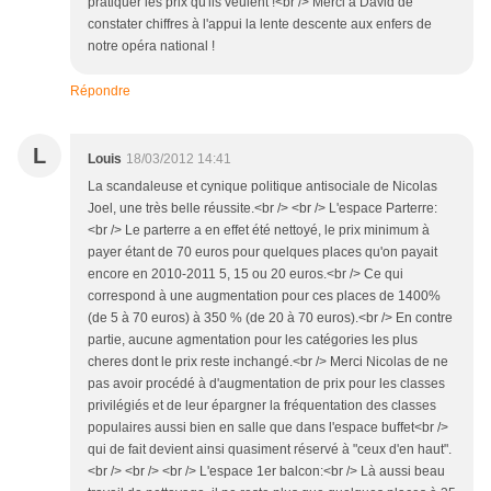
pratiquer les prix qu'ils veulent !<br /> Merci à David de
constater chiffres à l'appui la lente descente aux enfers de
notre opéra national !
Répondre
L
Louis
18/03/2012 14:41
La scandaleuse et cynique politique antisociale de Nicolas
Joel, une très belle réussite.<br /> <br /> L'espace Parterre:
<br /> Le parterre a en effet été nettoyé, le prix minimum à
payer étant de 70 euros pour quelques places qu'on payait
encore en 2010-2011 5, 15 ou 20 euros.<br /> Ce qui
correspond à une augmentation pour ces places de 1400%
(de 5 à 70 euros) à 350 % (de 20 à 70 euros).<br /> En contre
partie, aucune agmentation pour les catégories les plus
cheres dont le prix reste inchangé.<br /> Merci Nicolas de ne
pas avoir procédé à d'augmentation de prix pour les classes
privilégiés et de leur épargner la fréquentation des classes
populaires aussi bien en salle que dans l'espace buffet<br />
qui de fait devient ainsi quasiment réservé à "ceux d'en haut".
<br /> <br /> <br /> L'espace 1er balcon:<br /> Là aussi beau