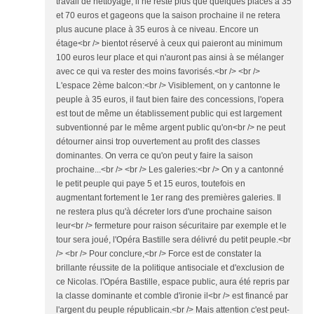
travail de nettoyage, il ne reste plus que quelques places à 35
et 70 euros et gageons que la saison prochaine il ne retera
plus aucune place à 35 euros à ce niveau. Encore un
étage<br /> bientot réservé à ceux qui paieront au minimum
100 euros leur place et qui n'auront pas ainsi à se mélanger
avec ce qui va rester des moins favorisés.<br /> <br />
L'espace 2ème balcon:<br /> Visiblement, on y cantonne le
peuple à 35 euros, il faut bien faire des concessions, l'opera
est tout de même un établissement public qui est largement
subventionné par le même argent public qu'on<br /> ne peut
détourner ainsi trop ouvertement au profit des classes
dominantes. On verra ce qu'on peut y faire la saison
prochaine...<br /> <br /> Les galeries:<br /> On y a cantonné
le petit peuple qui paye 5 et 15 euros, toutefois en
augmentant fortement le 1er rang des premières galeries. Il
ne restera plus qu'à décreter lors d'une prochaine saison
leur<br /> fermeture pour raison sécuritaire par exemple et le
tour sera joué, l'Opéra Bastille sera délivré du petit peuple.<br
/> <br /> Pour conclure,<br /> Force est de constater la
brillante réussite de la politique antisociale et d'exclusion de
ce Nicolas. l'Opéra Bastille, espace public, aura été repris par
la classe dominante et comble d'ironie il<br /> est financé par
l'argent du peuple républicain.<br /> Mais attention c'est peut-