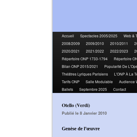
Accueil
Spectacles 2005/2025
Web & 
2008/2009
2009/2010
2010/2011
2
2020/2021
2021/2022
2022/2023
2
Répertoire ONP 1733-1794
Répertoire O
Bilan ONP 2015/2021
Popularité De L'Op
Théâtres Lyriques Parisiens
L'ONP À La T
Tarifs ONP
Salle Modulable
Audience
Ballets
Septembre 2025
Contact
Otello (Verdi)
Publié le 8 Janvier 2010
Genèse de l’œuvre