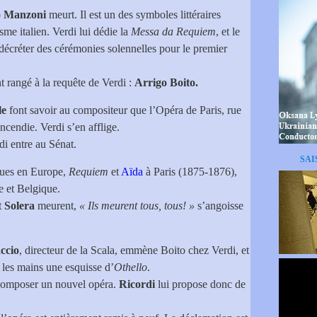
o Manzoni
meurt. Il est un des symboles littéraires
me italien. Verdi lui dédie la
Messa da Requiem
, et le
décréter des cérémonies solennelles pour le premier
t rangé à la requête de Verdi :
Arrigo Boito.
le
font savoir au compositeur que l’Opéra de Paris, rue
incendie. Verdi s’en afflige.
di entre au Sénat.
SAI
ques en Europe,
Requiem
et
Aïda
à Paris (1875-1876),
e et Belgique.
t
Solera
meurent,
« Ils meurent tous, tous! »
s’angoisse
ccio
, directeur de la Scala, emmène Boito chez Verdi, et
e les mains une esquisse d’
Othello
.
 composer un nouvel opéra.
Ricordi
lui propose donc de