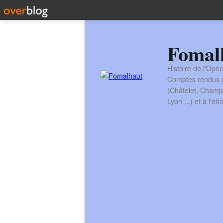
Fomal
Histoire de l'Opér
Comptes rendus de
(Châtelet, Champ
Lyon ...) et à l'é