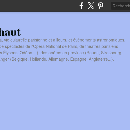
haut
a, vie culturelle parisienne et ailleurs, et évènements astronomiques.
 spectacles de l'Opéra National de Paris, de théâtres parisiens
s Élysées, Odéon ...), des opéras en province (Rouen, Strasbourg,
tranger (Belgique, Hollande, Allemagne, Espagne, Angleterre...).