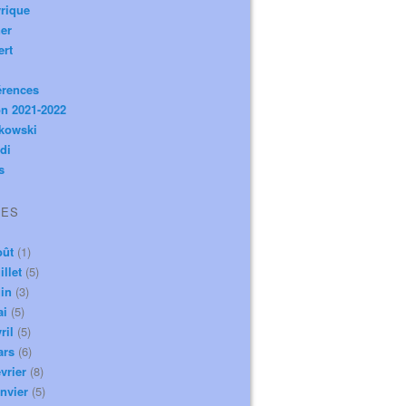
rique
er
ert
érences
n 2021-2022
ikowski
di
s
VES
oût
(1)
illet
(5)
in
(3)
ai
(5)
ril
(5)
ars
(6)
vrier
(8)
nvier
(5)