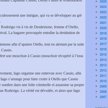
ommant Capitaine Cassio, Otello s’attire le ressentiment
2025
2024
2023
ticuleusement une intrigue, qui va se développer au gré
2022
.
2021
e Roderigo vis à vis de Desdemone, femme d’Otello,
2020
 rival. La bagarre provoquée entraîne la destitution de
2019
2018
2017
demone afin d’apaiser Otello, tout en alertant par la suite
2016
c Cassio.
2015
offert son mouchoir à Cassio (mouchoir récupéré à l’insu
2014
2013
2012
sivement, Iago organise une entrevue avec Cassio, afin
2011
. Iago s’arrange pour faire croire à Otello que Cassio
2010
ombre dans une folie criminelle et assassine sa propre
2009
 Roderigo. La vérité est dévoilée, et alors que Iago
2008
2007