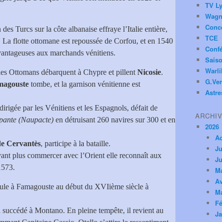
TV Ly
Wagn
Conc
des Turcs sur la côte albanaise effraye l’Italie entière,
TCE
. La flotte ottomane est repoussée de Corfou, et en 1540
Conf
avantageuses aux marchands vénitiens.
Saiso
Warl
 les Ottomans débarquent à Chypre et pillent
Nicosie
.
G.Ver
magouste
tombe, et la garnison vénitienne est
Astre
dirigée par les Vénitiens et les Espagnols, défait de
ARCHI
pante (Naupacte)
en détruisant 260 navires sur 300 et en
2026
A
de Cervantès
, participe à la bataille.
Ju
vant plus commercer avec l’Orient elle reconnaît aux
Ju
1573.
M
Av
ule à Famagouste au début du XVIième siècle à
M
Fé
succédé à Montano. En pleine tempête, il revient au
Ja