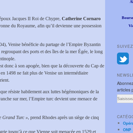
A
Bourse
 époux Jacques II Roi de Chypre,
Catherine Cornaro
uronne du Royaume, afin qu’il devienne une possession
Vi
04), Venise bénéficie du partage de l’Empire Byzantin
SUIVEZ
 regroupant des ports et des îles de la mer Égée, le long
ntinople.
est donc à son apogée, bien que la découverte du Cap de
en 1498 ne fait plus de Venise un intermédiaire
NEWSL
ient.
Abonnez
articles 
ique résiste habilement aux luttes hégémoniques de la
Email
evanche sur mer, l’Empire turc devient une menace de
CATÉG
e Grand Turc »
, prend Rhodes après un siège de cinq
Opér
ONP
rie jusqu’à ce que Vienne soit menacée en 1529 et