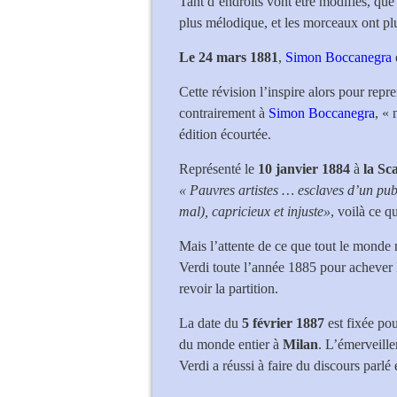
Tant d’endroits vont être modifiés, que
plus mélodique, et les morceaux ont plu
Le 24 mars 1881
,
Simon Boccanegra
Cette révision l’inspire alors pour rep
contrairement à
Simon Boccanegra
, « 
édition écourtée.
Représenté le
10 janvier 1884
à
la Sca
« Pauvres artistes … esclaves d’un pub
mal), capricieux et injuste»
, voilà ce q
Mais l’attente de ce que tout le mon
Verdi toute l’année 1885 pour achever 
revoir la partition.
La date du
5 février 1887
est fixée pou
du monde entier à
Milan
. L’émerveille
Verdi a réussi à faire du discours parl