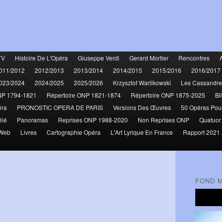
TV
Histoire De L'Opéra
Giuseppe Verdi
Gerard Mortier
Rencontres
011/2012
2012/2013
2013/2014
2014/2015
2015/2016
2016/2017
023/2024
2024/2025
2025/2026
Krzysztof Warlikowski
Les Cassandre
NP 1794-1821
Répertoire ONP 1821-1874
Répertoire ONP 1875-2025
Bi
éra
PRONOSTIC OPERA DE PARIS
Versions Des Œuvres
50 Opéras Pou
élé
Panoramas
Reprises ONP 1988-2020
Non Reprises ONP
Quatuor
 Web
Livres
Cartographie Opéra
L'Art Lyrique En France
Rapport 2021 
FOND 