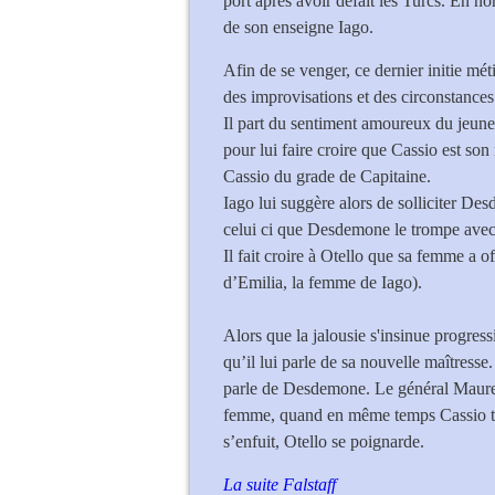
port après avoir défait les Turcs. En n
de son enseigne Iago.
Afin de se venger, ce dernier initie mé
des improvisations et des circonstances
Il part du sentiment amoureux du jeun
pour lui faire croire que Cassio est son
Cassio du grade de Capitaine.
Iago lui suggère alors de solliciter Des
celui ci que Desdemone le trompe ave
Il fait croire à Otello que sa femme a 
d’Emilia, la femme de Iago).
Alors que la jalousie s'insinue progres
qu’il lui parle de sa nouvelle maîtresse
parle de Desdemone. Le général Maure s
femme, quand en même temps Cassio tue
s’enfuit, Otello se poignarde.
La suite Falstaff