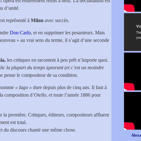
 l’opéra est entièrement remis à neuf. La déclamation est
s d’unité.
est représenté à
Milan
avec succès.
rendre
Don Carlo
, et en supprimer les pesanteurs. Mais
nouveau » au vrai sens du terme, il s’agit d’une seconde
la,
les critiques en racontent à peu prêt n’importe quoi.
lic la plupart du temps ignorant (et c’est un moindre
ue pense le compositeur de sa condition.
de nomme
« Iago »
dure depuis plus de cinq ans. Il faut à
la composition d’
Otello
, et toute l’année 1886 pour
r la première. Critiques, éditeurs, compositeurs affluent
ment est total.
é et du discours chanté une même chose.
Alexa