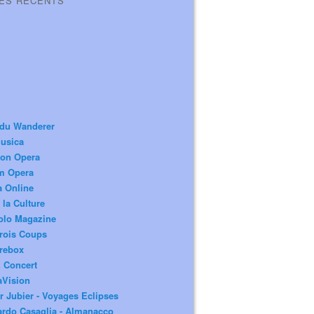
LES RÉCENTS
 du Wanderer
usica
ion Opera
m Opera
a Online
 la Culture
olo Magazine
rois Coups
rebox
 Concert
aVision
r Jubier - Voyages Eclipses
rdo Casaglia - Almanacco