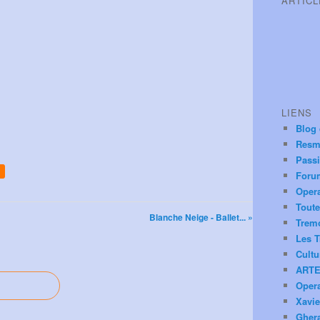
ARTIC
LIENS
Blog
Resm
Pass
Foru
Oper
Toute
Blanche Neige - Ballet... »
Trem
Les T
Cultu
ARTE
Oper
Xavie
Ghera