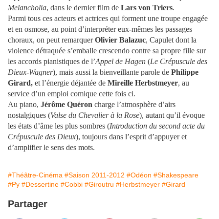
Melancholia
, dans le dernier film de
Lars von Triers
.
Parmi tous ces acteurs et actrices qui forment une troupe engagée
et en osmose, au point d’interpréter eux-mêmes les passages
choraux, on peut remarquer
Olivier Balazuc
, Capulet dont la
violence détraquée s’emballe crescendo contre sa propre fille sur
les accords pianistiques de l’
Appel de Hagen
(
Le Crépuscule des
Dieux-Wagner
), mais aussi la bienveillante parole de
Philippe
Girard,
et l’énergie déjantée de
Mireille Herbstmeyer
, au
service d’un emploi comique cette fois ci.
Au piano,
Jérôme Quéron
charge l’atmosphère d’airs
nostalgiques (
Valse du Chevalier à la Rose
), autant qu’il évoque
les états d’âme les plus sombres (
Introduction du second acte du
Crépuscule des Dieux
), toujours dans l’esprit d’appuyer et
d’amplifier le sens des mots.
#Théâtre-Cinéma
#Saison 2011-2012
#Odéon
#Shakespeare
#Py
#Dessertine
#Cobbi
#Giroutru
#Herbstmeyer
#Girard
Partager