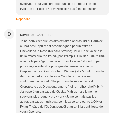
avec vous pour vous proposer un sujet de rédaction : le
tryptique de Puccini.<br /> N'hésitez pas à me contacter.
Répondre
D
David
08/12/2011 21:24
Je ne peux citer que les airs extraits d'opéras.<br /> L'arrivée
au bal des Capulet est accompagnée par un extrait du
Chevalier à la Rose (Richard Strauss).<br /> Cette valse est
un leitmotiv que l'on trouve, par exemple, à la fin du deuxième
acte de l'opéra "ganz zu befehl, herr kavalier".<br /> Un peu
plus loin, on entend le prologue du deuxième acte du
Crépuscule des Dieux (Richard Wagner).<br /> Enfin, dans la
deuxième partie, la colère de Capulet sur sa fille est
soulignée par l'appel d'Hagen, dans le second acte du
Crépuscule des Dieux également, "hoiho! hoihohoho!".<br />
J'ai repéré un passage de Gustav Mahler, mais je ne me
souviens plus lequel.<br /> <br /> Je ne connais pas les
autres passages musicaux. Le mieux serait d'écrire à Olivier
Py au Théâtre de l'Odéon, peut être aura t-il la gentillesse de
vous répondre.