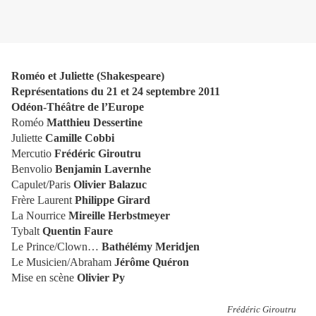
Roméo et Juliette (Shakespeare)
Représentations du 21 et 24 septembre 2011
Odéon-Théâtre de l’Europe
Roméo
Matthieu Dessertine
Juliette
Camille Cobbi
Mercutio
Frédéric Giroutru
Benvolio
Benjamin Lavernhe
Capulet/Paris
Olivier Balazuc
Frère Laurent
Philippe Girard
La Nourrice
Mireille Herbstmeyer
Tybalt
Quentin Faure
Le Prince/Clown…
Bathélémy Meridjen
Le Musicien/Abraham
Jérôme Quéron
Mise en scène
Olivier Py
Frédéric Giroutru