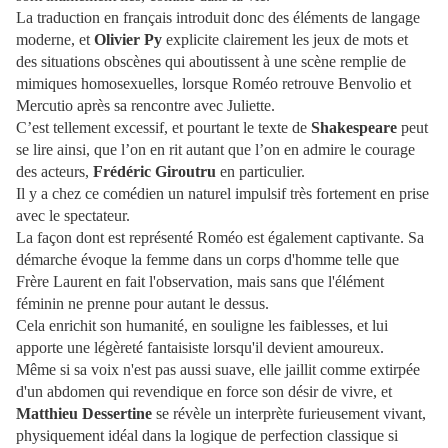
La traduction en français introduit donc des éléments de langage
moderne, et
Olivier Py
explicite clairement les jeux de mots et
des situations obscènes qui aboutissent à une scène remplie de
mimiques homosexuelles, lorsque Roméo retrouve Benvolio et
Mercutio après sa rencontre avec Juliette.
C’est tellement excessif, et pourtant le texte de
Shakespeare
peut
se lire ainsi, que l’on en rit autant que l’on en admire le courage
des acteurs,
Frédéric Giroutru
en particulier.
Il y a chez ce comédien un naturel impulsif très fortement en prise
avec le spectateur.
La façon dont est représenté Roméo est également captivante. Sa
démarche évoque la femme dans un corps d'homme telle que
Frère Laurent en fait l'observation, mais sans que l'élément
féminin ne prenne pour autant le dessus.
Cela enrichit son humanité, en souligne les faiblesses, et lui
apporte une légèreté fantaisiste lorsqu'il devient amoureux.
Même si sa voix n'est pas aussi suave, elle jaillit comme extirpée
d'un abdomen qui revendique en force son désir de vivre, et
Matthieu Dessertine
se révèle un interprète furieusement vivant,
physiquement idéal dans la logique de perfection classique si