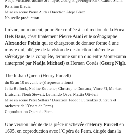
Nadja Michael/Ausrine Stundyte, Georg Nigl/Holger Falk, Carole Stein,
Katarina Bradic
Mise en scène Pierre Audi / Direction Alejo Pérez
Nouvelle production
Prévue, un moment, pour être confiée à la direction de la
Fura
Dels Baus
, c’est finalement
Pierre Audi
et le scénographe
Alexander Polzin
qui se chargeront de donner forme à une
œuvre qui, allégée de la vision de destruction inhérente au
stéréotype de la conquête, termine sur un duo entre Montezuma
(interprété par
Nadja Michael
) et Hernan Cortés (
Georg Nigl
).
The Indian Queen (Henry Purcell)
du 05 au 19 novembre (8 représentations)
Julia Bullock, Nadine Koutcher, Christophe Dumaux, Vince Yi, Markus
Brutscher, Noah Stewart, Luthando Qave, Mattia Olivieri
Mise en scène Peter Sellars / Direction Teodor Currentzis (Chœurs et
orchestre de l’Opéra de Perm)
Coproduction Opera de Perm
Une version inédite de la pièce inachevée d’
Henry Purcell
en
1695, en coproduction avec l’Opéra de Perm, dirigée dans la