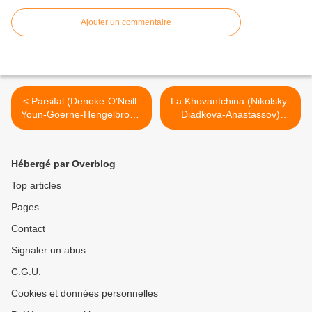
Ajouter un commentaire
< Parsifal (Denoke-O'Neill-
La Khovantchina (Nikolsky-
Youn-Goerne-Hengelbrock)
Diadkova-Anastassov)
Madrid
Bastille >
Hébergé par Overblog
Top articles
Pages
Contact
Signaler un abus
C.G.U.
Cookies et données personnelles