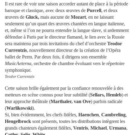
Il est rare de voir une saison accorder autant de place à la période
baroque et classique, avec deux œuvres de
Purcell
, et deux
œuvres de
Gluck,
mais aucune de
Mozart
, en ne laissant
seulement qu’un quart des œuvres chantées en langue italienne,
et, même si l’on ne pourra entendre la langue slave, si ardemment
défendue à Paris par le directeur flamand, le lien avec la Russie
sera maintenu par trois invitations du chef d’orchestre
Teodor
Currentzis
, nouvellement directeur de la création de l’Opéra
ballet de Perm. Par deux fois, il dirigera son ensemble
MusicAeterna
, orchestre de chambre évoluant vers le répertoire
symphonique.
Teodor Currentzis
Cette saison brille également par la confiance renouvelée à des
metteurs en scène connus pour leur subtilité (
Sellars, Hemleb
) et
leur approche théâtrale (
Marthaler, van Ove
) parfois radicale
(
Warlikowski
).
Si, bien évidemment, les chefs fidèles,
Haenchen
,
Cambreling
,
Hengelbrock
sont présents, toutes les distributions intègrent les
grands chanteurs également fidèles,
Ventris
,
Michael
,
Urmana
,
Cutler
,
Selig
,
White
.