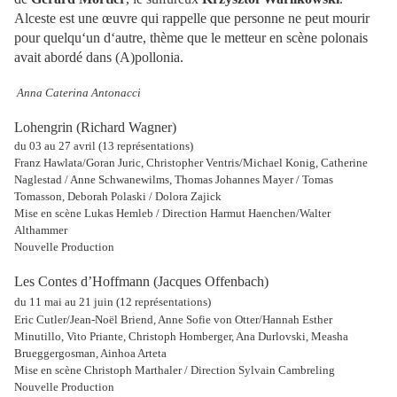
Alceste est une œuvre qui rappelle que personne ne peut mourir
pour quelqu‘un d‘autre, thème que le metteur en scène polonais
avait abordé dans (A)pollonia.
Anna Caterina Antonacci
Lohengrin (Richard Wagner)
du 03 au 27 avril (13 représentations)
Franz Hawlata/Goran Juric, Christopher Ventris/Michael Konig, Catherine
Naglestad / Anne Schwanewilms, Thomas Johannes Mayer / Tomas
Tomasson, Deborah Polaski / Dolora Zajick
Mise en scène Lukas Hemleb / Direction Harmut Haenchen/Walter
Althammer
Nouvelle Production
Les Contes d’Hoffmann (Jacques Offenbach)
du 11 mai au 21 juin (12 représentations)
Eric Cutler/Jean-Noël Briend, Anne Sofie von Otter/Hannah Esther
Minutillo, Vito Priante, Christoph Homberger, Ana Durlovski, Measha
Brueggergosman, Ainhoa Arteta
Mise en scène Christoph Marthaler / Direction Sylvain Cambreling
Nouvelle Production