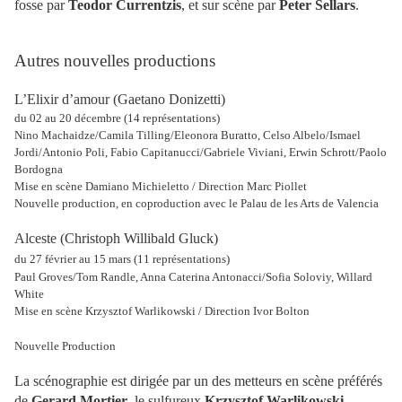
fosse par
Teodor Currentzis
, et sur scène par
Peter Sellars
.
Autres nouvelles productions
L’Elixir d’amour (Gaetano Donizetti)
du 02 au 20 décembre (14 représentations)
Nino Machaidze/Camila Tilling/Eleonora Buratto, Celso Albelo/Ismael
Jordi/Antonio Poli, Fabio Capitanucci/Gabriele Viviani, Erwin Schrott/Paolo
Bordogna
Mise en scène Damiano Michieletto / Direction Marc Piollet
Nouvelle production, en coproduction avec le Palau de les Arts de Valencia
Alceste (Christoph Willibald Gluck)
du 27 février au 15 mars (11 représentations)
Paul Groves/Tom Randle, Anna Caterina Antonacci/Sofia Soloviy, Willard
White
Mise en scène Krzysztof Warlikowski / Direction Ivor Bolton
Nouvelle Production
La scénographie est dirigée par un des metteurs en scène préférés
de
Gerard Mortier
, le sulfureux
Krzysztof Warlikowski
.