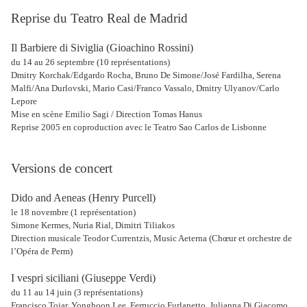
Reprise du Teatro Real de Madrid
Il Barbiere di Siviglia (Gioachino Rossini)
du 14 au 26 septembre (10 représentations)
Dmitry Korchak/Edgardo Rocha, Bruno De Simone/José Fardilha, Serena
Malfi/Ana Durlovski, Mario Casi/Franco Vassalo, Dmitry Ulyanov/Carlo
Lepore
Mise en scène Emilio Sagi / Direction Tomas Hanus
Reprise 2005 en coproduction avec le Teatro Sao Carlos de Lisbonne
Versions de concert
Dido and Aeneas (Henry Purcell)
le 18 novembre (1 représentation)
Simone Kermes, Nuria Rial, Dimitri Tiliakos
Direction musicale Teodor Currentzis, Music Aeterna (Chœur et orchestre de
l’Opéra de Perm)
I vespri siciliani (Giuseppe Verdi)
du 11 au 14 juin (3 représentations)
Francisco Tojar, Yonghoon Lee, Ferruccio Furlanetto, Julianna Di Giacomo,