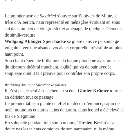
Le premier acte de
Siegfried
s’ouvre sur l’univers de Mime, le
frère d’Alberich, nain représenté en ménagère évoluant en sous-
sol dans un lieu de vie grossier et aménagé de quelques éléments
de simili-verdure.
Wolfgang Ablinger-Sperrhacke
se glisse dans ce personnage
vulgaire avec une aisance vocale et corporelle irrésistible au plus
haut point.
Son chant répercute brillamment chaque phonème avec un sens
du discours théâtral tranchant, agilité qui va de pair avec la
souplesse dont il fait preuve pour contrôler son propre corps.
Wolfgang Ablinger-Sperrhacke (Mime)
Il n’est pas le seul à se lâcher sur scène,
Günter Krämer
tourne
en dérision tout ce passage.
Le premier tableau plante en effet un décor d’enfance, sapin de
noël, nounours et autres nains de jardin, dans lequel a été élevé le
fils de Siegmund.
En salopette pendant tout son parcours,
Torsten Kerl
n’a sans
doute pas les talents comiques de son partenaire, ni la même