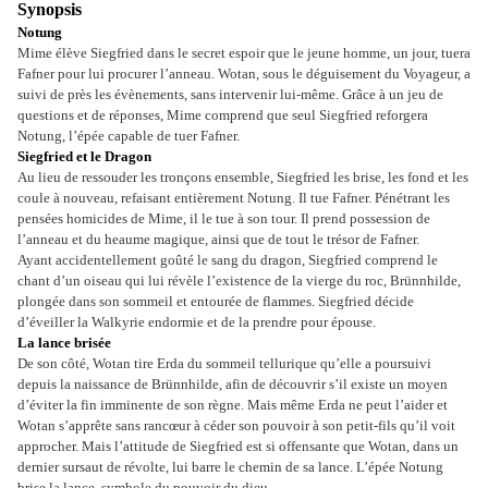
Synopsis
Notung
Mime élève Siegfried dans le secret espoir que le jeune homme, un jour, tuera
Fafner pour lui procurer l’anneau. Wotan, sous le déguisement du Voyageur, a
suivi de près les évènements, sans intervenir lui-même. Grâce à un jeu de
questions et de réponses, Mime comprend que seul Siegfried reforgera
Notung, l’épée capable de tuer Fafner.
Siegfried et le Dragon
Au lieu de ressouder les tronçons ensemble, Siegfried les brise, les fond et les
coule à nouveau, refaisant entièrement Notung. Il tue Fafner. Pénétrant les
pensées homicides de Mime, il le tue à son tour. Il prend possession de
l’anneau et du heaume magique, ainsi que de tout le trésor de Fafner.
Ayant accidentellement goûté le sang du dragon, Siegfried comprend le
chant d’un oiseau qui lui révèle l’existence de la vierge du roc, Brünnhilde,
plongée dans son sommeil et entourée de flammes. Siegfried décide
d’éveiller la Walkyrie endormie et de la prendre pour épouse.
La lance brisée
De son côté, Wotan tire Erda du sommeil tellurique qu’elle a poursuivi
depuis la naissance de Brünnhilde, afin de découvrir s’il existe un moyen
d’éviter la fin imminente de son règne. Mais même Erda ne peut l’aider et
Wotan s’apprête sans rancœur à céder son pouvoir à son petit-fils qu’il voit
approcher. Mais l’attitude de Siegfried est si offensante que Wotan, dans un
dernier sursaut de révolte, lui barre le chemin de sa lance. L’épée Notung
brise la lance, symbole du pouvoir du dieu.