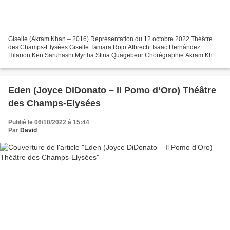
Giselle (Akram Khan – 2016) Représentation du 12 octobre 2022 Théâtre
des Champs-Elysées Giselle Tamara Rojo Albrecht Isaac Hernández
Hilarion Ken Saruhashi Myrtha Stina Quagebeur Chorégraphie Akram Khan
(2016) Conception sonore Vincenzo Lamagna English...
Eden (Joyce DiDonato – Il Pomo d’Oro) Théâtre
des Champs-Elysées
Publié le 06/10/2022 à 15:44
Par
David