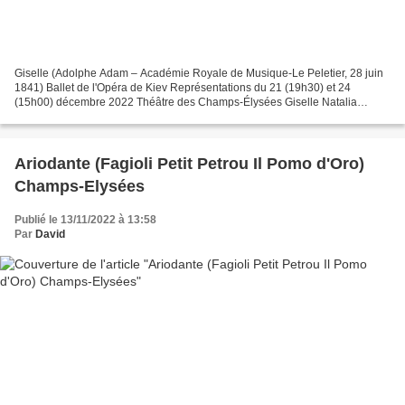
Giselle (Adolphe Adam – Académie Royale de Musique-Le Peletier, 28 juin
1841) Ballet de l'Opéra de Kiev Représentations du 21 (19h30) et 24
(15h00) décembre 2022 Théâtre des Champs-Élysées Giselle Natalia
Matsak Albrecht Sergii Kryvokon Myrtha Iryna Borysova...
Ariodante (Fagioli Petit Petrou Il Pomo d'Oro)
Champs-Elysées
Publié le 13/11/2022 à 13:58
Par
David