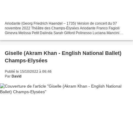
Ariodante (Georg Friedrich Haendel – 1735) Version de concert du 07
novembre 2022 Théâtre des Champs-Élysées Ariodante Franco Fagioli
Ginevra Melissa Petit Dalinda Sarah Gilford Polinesso Luciana Mancini
Lurcanio Nicholas Phan Le Roi d’Ecosse Alex Rosen...
Giselle (Akram Khan - English National Ballet)
Champs-Elysées
Publié le 15/10/2022 à 06:46
Par
David