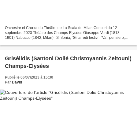
Orchestre et Chœur du Théâtre de La Scala de Milan Concert du 12
septembre 2023 Théâtre des Champs-Elysées Giuseppe Verdi (1813 -
1901) Nabucco (1842, Milan) : Sinfonia, ‘Gli arredi festivi’, ‘Va’, pensiero,
sull’ali dorate’ I Lombardi alla prima crociata...
Grisélidis (Santoni Dolié Christoyannis Zeitouni)
Champs-Elysées
Publié le 06/07/2023 à 15:30
Par
David