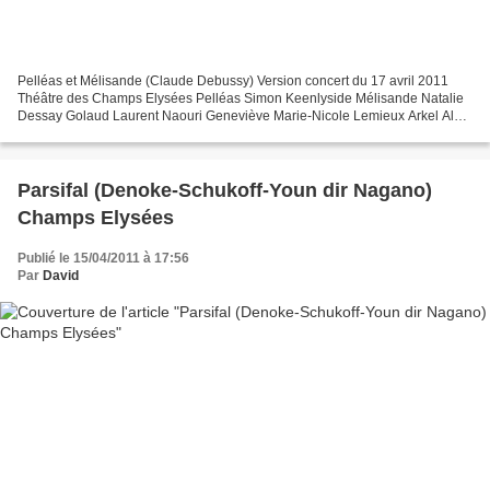
Pelléas et Mélisande (Claude Debussy) Version concert du 17 avril 2011
Théâtre des Champs Elysées Pelléas Simon Keenlyside Mélisande Natalie
Dessay Golaud Laurent Naouri Geneviève Marie-Nicole Lemieux Arkel Alain
Vernhes Yniold Khatouna Gadelia Le Médecin...
Parsifal (Denoke-Schukoff-Youn dir Nagano)
Champs Elysées
Publié le 15/04/2011 à 17:56
Par
David