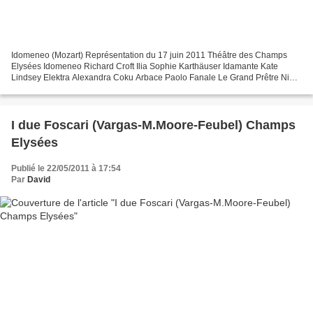
Idomeneo (Mozart) Représentation du 17 juin 2011 Théâtre des Champs
Elysées Idomeneo Richard Croft Ilia Sophie Karthäuser Idamante Kate
Lindsey Elektra Alexandra Coku Arbace Paolo Fanale Le Grand Prêtre Nigel
Robson La Voix de Neptune Nahuel di Pierro...
I due Foscari (Vargas-M.Moore-Feubel) Champs
Elysées
Publié le 22/05/2011 à 17:54
Par
David