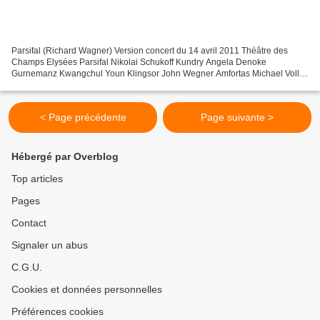
Parsifal (Richard Wagner) Version concert du 14 avril 2011 Théâtre des
Champs Elysées Parsifal Nikolai Schukoff Kundry Angela Denoke
Gurnemanz Kwangchul Youn Klingsor John Wegner Amfortas Michael Volle
Titurel Steven Humes Direction Musicale Kent Nagano...
< Page précédente
Page suivante >
Hébergé par Overblog
Top articles
Pages
Contact
Signaler un abus
C.G.U.
Cookies et données personnelles
Préférences cookies