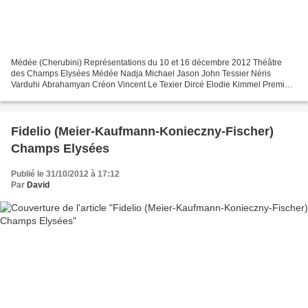
Médée (Cherubini) Représentations du 10 et 16 décembre 2012 Théâtre
des Champs Elysées Médée Nadja Michael Jason John Tessier Néris
Varduhi Abrahamyan Créon Vincent Le Texier Dircé Elodie Kimmel Première
servante Ekaterina Isachenko Deuxième servante...
Fidelio (Meier-Kaufmann-Konieczny-Fischer)
Champs Elysées
Publié le 31/10/2012 à 17:12
Par
David