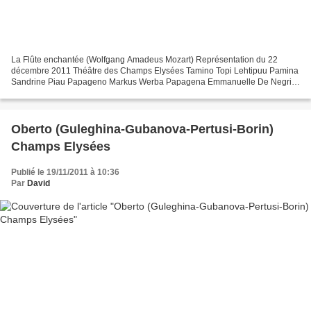
La Flûte enchantée (Wolfgang Amadeus Mozart) Représentation du 22
décembre 2011 Théâtre des Champs Elysées Tamino Topi Lehtipuu Pamina
Sandrine Piau Papageno Markus Werba Papagena Emmanuelle De Negri
La Reine de la Nuit Jeanette Vecchione Première Dame...
Oberto (Guleghina-Gubanova-Pertusi-Borin)
Champs Elysées
Publié le 19/11/2011 à 10:36
Par
David