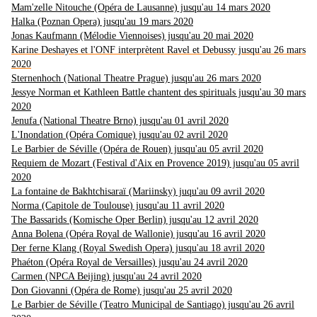
Mam'zelle Nitouche (Opéra de Lausanne) jusqu'au 14 mars 2020
Halka (Poznan Opera) jusqu'au 19 mars 2020
Jonas Kaufmann (Mélodie Viennoises) jusqu'au 20 mai 2020
Karine Deshayes et l'ONF interprètent Ravel et Debussy jusqu'au 26 mars
2020
Sternenhoch (National Theatre Prague) jusqu'au 26 mars 2020
Jessye Norman et Kathleen Battle chantent des spirituals jusqu'au 30 mars
2020
Jenufa (National Theatre Brno) jusqu'au 01 avril 2020
L'Inondation (Opéra Comique) jusqu'au 02 avril 2020
Le Barbier de Séville (Opéra de Rouen) jusqu'au 05 avril 2020
Requiem de Mozart (Festival d'Aix en Provence 2019) jusqu'au 05 avril
2020
La fontaine de Bakhtchisaraï (Mariinsky) juqu'au 09 avril 2020
Norma (Capitole de Toulouse) jusqu'au 11 avril 2020
The Bassarids (Komische Oper Berlin) jusqu'au 12 avril 2020
Anna Bolena (Opéra Royal de Wallonie) jusqu'au 16 avril 2020
Der ferne Klang (Royal Swedish Opera) jusqu'au 18 avril 2020
Phaéton (Opéra Royal de Versailles) jusqu'au 24 avril 2020
Carmen (NPCA Beijing) jusqu'au 24 avril 2020
Don Giovanni (Opéra de Rome) jusqu'au 25 avril 2020
Le Barbier de Séville (Teatro Municipal de Santiago) jusqu'au 26 avril