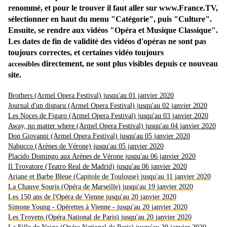
renommé, et pour le trouver il faut aller sur www.France.TV,
sélectionner en haut du menu "Catégorie", puis "Culture".
Ensuite, se rendre aux vidéos "Opéra et Musique Classique".
Les dates de fin de validité des vidéos d'opéras ne sont pas
toujours correctes, et certaines vidéo toujours
directement, ne sont plus visibles depuis ce nouveau
accessibles
site.
Brothers (Armel Opera Festival) jusqu'au 01 janvier 2020
Journal d'un disparu (Armel Opera Festival) jusqu'au 02 janvier 2020
Les Noces de Figaro (Armel Opera Festival) jusqu'au 03 janvier 2020
Away, no matter where (Armel Opera Festival) jusqu'au 04 janvier 2020
Don Giovanni (Armel Opera Festival) jusqu'au 05 janvier 2020
Nabucco (Arènes de Vérone) jusqu'au 05 janvier 2020
Placido Domingo aux Arènes de Vérone jusqu'au 06 janvier 2020
Il Trovatore (Teatro Real de Madrid) jusqu'au 06 janvier 2020
Ariane et Barbe Bleue (Capitole de Toulouse) jusqu'au 11 janvier 2020
La Chauve Souris (Opéra de Marseille) jusqu'au 19 janvier 2020
Les 150 ans de l'Opéra de Vienne jusqu'au 20 janvier 2020
Simone Young - Opérettes à Vienne - jusqu'au 20 janvier 2020
Les Troyens (Opéra National de Paris) jusqu'au 20 janvier 2020