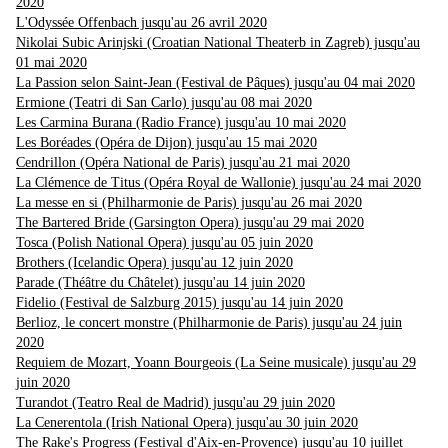
2020
L'Odyssée Offenbach jusqu'au 26 avril 2020
Nikolai Subic Arinjski (Croatian National Theaterb in Zagreb) jusqu'au
01 mai 2020
La Passion selon Saint-Jean (Festival de Pâques) jusqu'au 04 mai 2020
Ermione (Teatri di San Carlo) jusqu'au 08 mai 2020
Les Carmina Burana (Radio France) jusqu'au 10 mai 2020
Les Boréades (Opéra de Dijon) jusqu'au 15 mai 2020
Cendrillon (Opéra National de Paris) jusqu'au 21 mai 2020
La Clémence de Titus (Opéra Royal de Wallonie) jusqu'au 24 mai 2020
La messe en si (Philharmonie de Paris) jusqu'au 26 mai 2020
The Bartered Bride (Garsington Opera) jusqu'au 29 mai 2020
Tosca (Polish National Opera) jusqu'au 05 juin 2020
Brothers (Icelandic Opera) jusqu'au 12 juin 2020
Parade (Théâtre du Châtelet) jusqu'au 14 juin 2020
Fidelio (Festival de Salzburg 2015) jusqu'au 14 juin 2020
Berlioz, le concert monstre (Philharmonie de Paris) jusqu'au 24 juin
2020
Requiem de Mozart, Yoann Bourgeois (La Seine musicale) jusqu'au 29
juin 2020
Turandot (Teatro Real de Madrid) jusqu'au 29 juin 2020
La Cenerentola (Irish National Opera) jusqu'au 30 juin 2020
The Rake's Progress (Festival d'Aix-en-Provence) jusqu'au 10 juillet