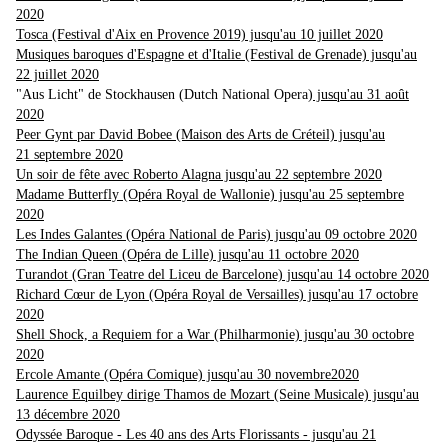
2020
Tosca (Festival d'Aix en Provence 2019) jusqu'au 10 juillet 2020
Musiques baroques d'Espagne et d'Italie (Festival de Grenade) jusqu'au
22 juillet 2020
"Aus Licht" de Stockhausen (Dutch National Opera)
j
usqu'au 31 août
2020
Peer Gynt par David Bobee (Maison des Arts de Créteil) jusqu'au
21 septembre 2020
Un soir de fête avec Roberto Alagna jusqu'au 22 septembre 2020
Madame Butterfly (Opéra Royal de Wallonie) jusqu'au 25 septembre
2020
Les Indes Galantes (Opéra National de Paris) jusqu'au 09 octobre 2020
The Indian Queen (Opéra de Lille) jusqu'au 11 octobre 2020
Turandot (Gran Teatre del Liceu de Barcelone) jusqu'au 14 octobre 2020
Richard Cœur de Lyon (Opéra Royal de Versailles) jusqu'au 17 octobre
2020
Shell Shock, a Requiem for a War (Philharmonie) jusqu'au 30 octobre
2020
Ercole Amante (Opéra Comique) jusqu'au 30 novembre2020
Laurence Equilbey dirige Thamos de Mozart (Seine Musicale) jusqu'au
13 décembre 2020
Odyssée Baroque - Les 40 ans des Arts Florissants - jusqu'au 21