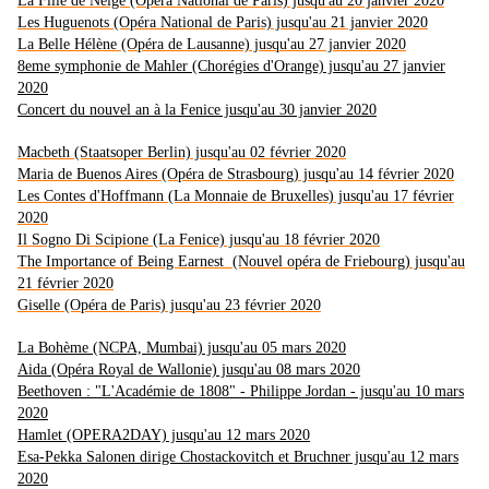
La Fille de Neige (Opéra National de Paris) jusqu'au 20 janvier 2020
Les Huguenots (Opéra National de Paris) jusqu'au 21 janvier 2020
La Belle Hélène (Opéra de Lausanne) jusqu'au 27 janvier 2020
8eme symphonie de Mahler (Chorégies d'Orange) jusqu'au 27 janvier
2020
Concert du nouvel an à la Fenice jusqu'au 30 janvier 2020
Macbeth (Staatsoper Berlin) jusqu'au 02 février 2020
Maria de Buenos Aires (Opéra de Strasbourg) jusqu'au 14 février 2020
Les Contes d'Hoffmann (La Monnaie de Bruxelles) jusqu'au 17 février
2020
Il Sogno Di Scipione (La Fenice) jusqu'au 18 février 2020
The Importance of Being Earnest (Nouvel opéra de Friebourg) jusqu'au
21 février 2020
Giselle (Opéra de Paris) jusqu'au 23 février 2020
La Bohème (NCPA, Mumbai) jusqu'au 05 mars 2020
Aida (Opéra Royal de Wallonie) jusqu'au 08 mars 2020
Beethoven : "L'Académie de 1808" - Philippe Jordan - jusqu'au 10 mars
2020
Hamlet (OPERA2DAY) jusqu'au 12 mars 2020
Esa-Pekka Salonen dirige Chostackovitch et Bruchner jusqu'au 12 mars
2020