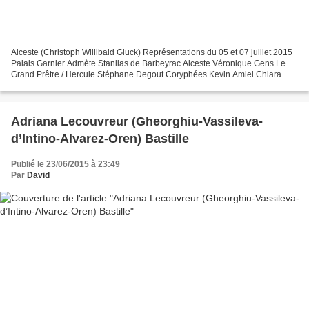
Alceste (Christoph Willibald Gluck) Représentations du 05 et 07 juillet 2015
Palais Garnier Admète Stanilas de Barbeyrac Alceste Véronique Gens Le
Grand Prêtre / Hercule Stéphane Degout Coryphées Kevin Amiel Chiara
Skerath Manuel Nunez Camelino Tomislav...
Adriana Lecouvreur (Gheorghiu-Vassileva-
d’Intino-Alvarez-Oren) Bastille
Publié le 23/06/2015 à 23:49
Par
David