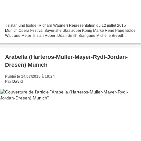
T ristan und Isolde (Richard Wagner) Représentation du 12 juillet 2015
Munich Opera Festival Bayerishe Staatsoper König Marke René Pape Isolde
Waltraud Meier Tristan Robert Dean Smith Brangäne Michelle Breedt
Kurwenal Alan Held Melot Francesco Petrozzi...
Arabella (Harteros-Müller-Mayer-Rydl-Jordan-
Dresen) Munich
Publié le 14/07/2015 à 19:24
Par
David