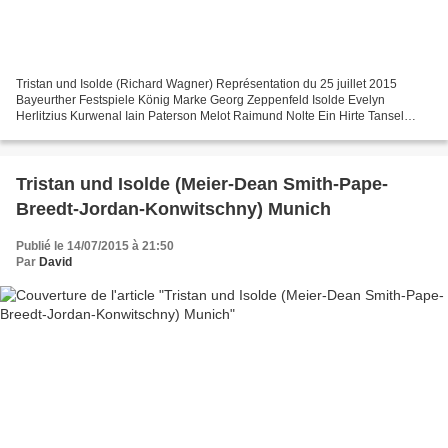
Tristan und Isolde (Richard Wagner) Représentation du 25 juillet 2015
Bayeurther Festspiele König Marke Georg Zeppenfeld Isolde Evelyn
Herlitzius Kurwenal Iain Paterson Melot Raimund Nolte Ein Hirte Tansel
Akzeybek Ein Steuermann Kay Stiefermann Ein junger...
Tristan und Isolde (Meier-Dean Smith-Pape-
Breedt-Jordan-Konwitschny) Munich
Publié le 14/07/2015 à 21:50
Par
David