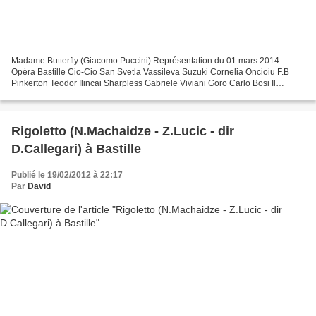
Madame Butterfly (Giacomo Puccini) Représentation du 01 mars 2014
Opéra Bastille Cio-Cio San Svetla Vassileva Suzuki Cornelia Oncioiu F.B
Pinkerton Teodor Ilincai Sharpless Gabriele Viviani Goro Carlo Bosi Il
Principe Yamadori Florian Sempey Kate Pinkerton...
Rigoletto (N.Machaidze - Z.Lucic - dir
D.Callegari) à Bastille
Publié le 19/02/2012 à 22:17
Par
David