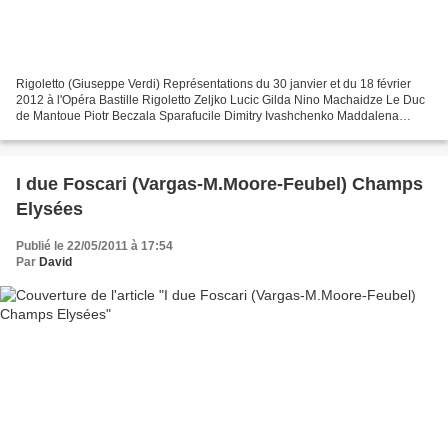
Rigoletto (Giuseppe Verdi) Représentations du 30 janvier et du 18 février
2012 à l'Opéra Bastille Rigoletto Zeljko Lucic Gilda Nino Machaidze Le Duc
de Mantoue Piotr Beczala Sparafucile Dimitry Ivashchenko Maddalena
Laura Brioli Giovanna Cornelia Oncioiu...
I due Foscari (Vargas-M.Moore-Feubel) Champs
Elysées
Publié le 22/05/2011 à 17:54
Par
David