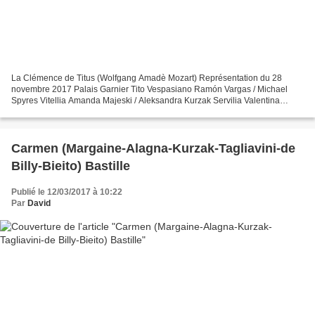
La Clémence de Titus (Wolfgang Amadè Mozart) Représentation du 28
novembre 2017 Palais Garnier Tito Vespasiano Ramón Vargas / Michael
Spyres Vitellia Amanda Majeski / Aleksandra Kurzak Servilia Valentina
Naforniţă Sesto Stéphanie d'Oustrac / Marianne...
Carmen (Margaine-Alagna-Kurzak-Tagliavini-de
Billy-Bieito) Bastille
Publié le 12/03/2017 à 10:22
Par
David