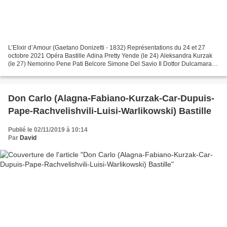
L’Elixir d’Amour (Gaetano Donizetti - 1832) Représentations du 24 et 27
octobre 2021 Opéra Bastille Adina Pretty Yende (le 24) Aleksandra Kurzak
(le 27) Nemorino Pene Pati Belcore Simone Del Savio Il Dottor Dulcamara
Ambrogio Maestri Giannetta Lucrezia...
Don Carlo (Alagna-Fabiano-Kurzak-Car-Dupuis-
Pape-Rachvelishvili-Luisi-Warlikowski) Bastille
Publié le 02/11/2019 à 10:14
Par
David