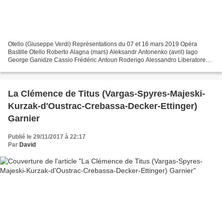
Otello (Giuseppe Verdi) Représentations du 07 et 16 mars 2019 Opéra
Bastille Otello Roberto Alagna (mars) Aleksandr Antonenko (avril) Iago
George Ganidze Cassio Frédéric Antoun Roderigo Alessandro Liberatore
Lodovico Paul Gay Montano Thomas Dear Desdemona...
La Clémence de Titus (Vargas-Spyres-Majeski-
Kurzak-d'Oustrac-Crebassa-Decker-Ettinger)
Garnier
Publié le 29/11/2017 à 22:17
Par
David