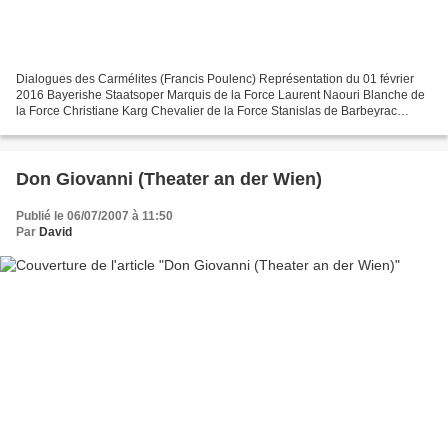
Dialogues des Carmélites (Francis Poulenc) Représentation du 01 février
2016 Bayerishe Staatsoper Marquis de la Force Laurent Naouri Blanche de
la Force Christiane Karg Chevalier de la Force Stanislas de Barbeyrac
Madame de Croissy Sylvie Brunet-Grupposo...
Don Giovanni (Theater an der Wien)
Publié le 06/07/2007 à 11:50
Par
David