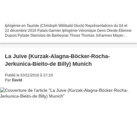
Iphigénie en Tauride (Christoph Willibald Gluck) Représentations du 04 et
22 décembre 2016 Palais Garnier Iphigénie Véronique Gens Oreste Etienne
Dupuis Pylade Stanislas de Barbeyrac Thoas Thomas Johannes Mayer
Diane Adriana Gonzalez Une femme grecque...
La Juive (Kurzak-Alagna-Böcker-Rocha-
Jerkunica-Bieito-de Billy) Munich
Publié le 03/11/2016 à 17:10
Par
David