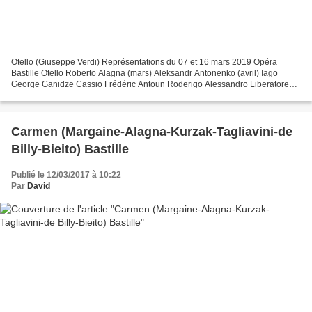
Otello (Giuseppe Verdi) Représentations du 07 et 16 mars 2019 Opéra
Bastille Otello Roberto Alagna (mars) Aleksandr Antonenko (avril) Iago
George Ganidze Cassio Frédéric Antoun Roderigo Alessandro Liberatore
Lodovico Paul Gay Montano Thomas Dear Desdemona...
Carmen (Margaine-Alagna-Kurzak-Tagliavini-de
Billy-Bieito) Bastille
Publié le 12/03/2017 à 10:22
Par
David