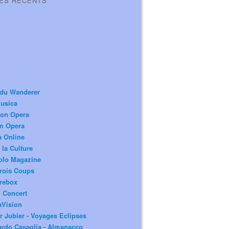
LES RÉCENTS
 du Wanderer
usica
ion Opera
m Opera
a Online
 la Culture
olo Magazine
rois Coups
rebox
 Concert
aVision
r Jubier - Voyages Eclipses
rdo Casaglia - Almanacco