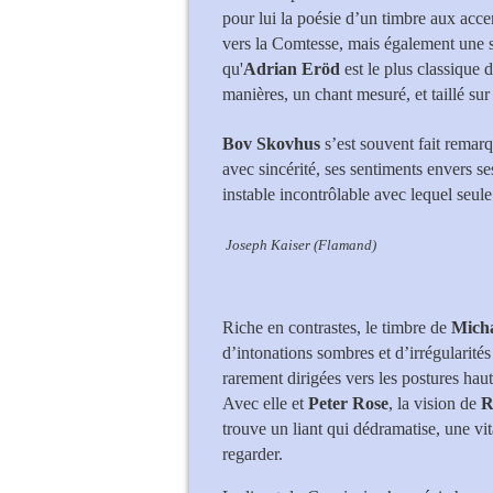
pour lui la poésie d’un timbre aux acce
vers la Comtesse, mais également une s
qu'
Adrian Eröd
est le plus classique 
manières, un chant mesuré, et taillé su
Bov Skovhus
s’est souvent fait remar
avec sincérité, ses sentiments envers s
instable incontrôlable avec lequel seule 
Joseph Kaiser (Flamand)
Riche en contrastes, le timbre de
Micha
d’intonations sombres et d’irrégularité
rarement dirigées vers les postures haut
Avec elle et
Peter Rose
, la vision de
R
trouve un liant qui dédramatise, une vita
regarder.