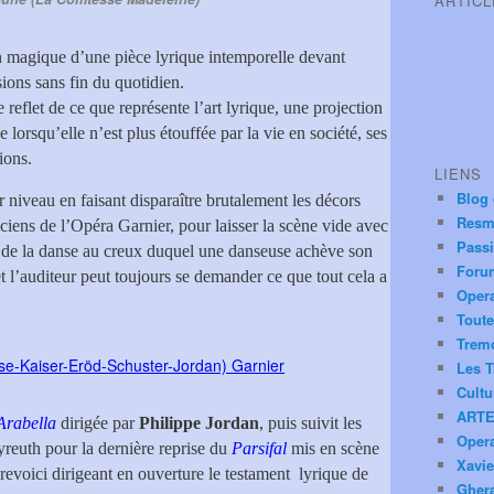
ARTIC
on magique d’une pièce lyrique intemporelle devant
sions sans fin du quotidien.
reflet de ce que représente l’art lyrique, une projection
lorsqu’elle n’est plus étouffée par la vie en société, ses
ions.
LIENS
Blog
r niveau en faisant disparaître brutalement les décors
Resm
iens de l’Opéra Garnier, pour laisser la scène vide avec
Pass
r de la danse au creux duquel une danseuse achève son
Foru
et l’auditeur peut toujours se demander ce que tout cela a
Oper
Toute
Trem
Les T
Cultu
ARTE
Arabella
dirigée par
Philippe Jordan
, puis suivit les
Oper
yreuth pour la dernière reprise du
Parsifal
mis en scène
Xavie
le revoici dirigeant en ouverture le testament lyrique de
Ghera