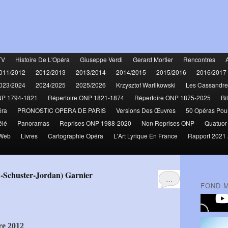
TV
Histoire De L'Opéra
Giuseppe Verdi
Gerard Mortier
Rencontres
011/2012
2012/2013
2013/2014
2014/2015
2015/2016
2016/2017
023/2024
2024/2025
2025/2026
Krzysztof Warlikowski
Les Cassandre
NP 1794-1821
Répertoire ONP 1821-1874
Répertoire ONP 1875-2025
Bi
éra
PRONOSTIC OPERA DE PARIS
Versions Des Œuvres
50 Opéras Pou
élé
Panoramas
Reprises ONP 1988-2020
Non Reprises ONP
Quatuor
 Web
Livres
Cartographie Opéra
L'Art Lyrique En France
Rapport 2021 
d-Schuster-Jordan) Garnier
…
FOND 
re 2012