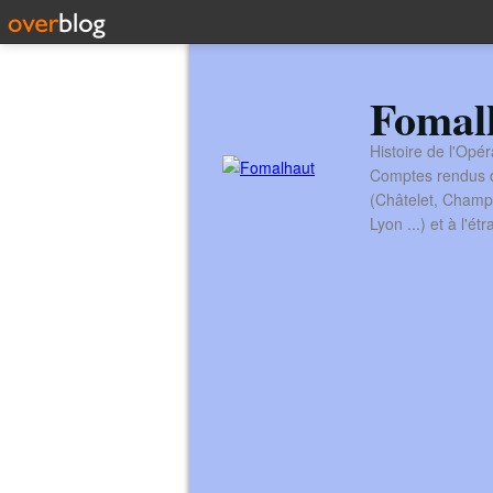
Fomal
Histoire de l'Opér
Comptes rendus de
(Châtelet, Champ
Lyon ...) et à l'é