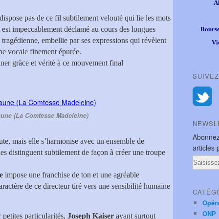
A
ispose pas de ce fil subtilement velouté qui lie les mots
ut est impeccablement déclamé au cours des longues
Bourse
 tragédienne, embellie par ses expressions qui révèlent
Vi
gne vocale finement épurée.
ner grâce et vérité à ce mouvement final
SUIVEZ
aune (La Comtesse Madeleine)
NEWSL
Abonnez
ute, mais elle s’harmonise avec un ensemble de
articles 
les distinguent subtilement de façon à créer une troupe
Email
e
impose une franchise de ton et une agréable
ractère de ce directeur tiré vers une sensibilité humaine
CATÉG
Opér
ONP
petites particularités,
Joseph Kaiser
ayant surtout