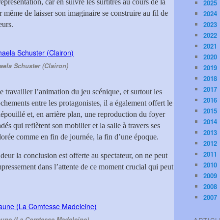
eprésentation, car en suivre les surtitres au cours de la
2025
r même de laisser son imaginaire se construire au fil de
2024
2023
eurs.
2022
2021
2020
aela Schuster (Clairon)
2019
2018
2017
 travailler l’animation du jeu scénique, et surtout les
2016
ochements entre les protagonistes, il a également offert le
2015
épouillé et, en arrière plan, une reproduction du foyer
2014
dés qui reflètent son mobilier et la salle à travers ses
2013
orée comme en fin de journée, la fin d’une époque.
2012
2011
deur la conclusion est offerte au spectateur, on ne peut
2010
pressement dans l’attente de ce moment crucial qui peut
2009
2008
2007
aune (La Comtesse Madeleine)