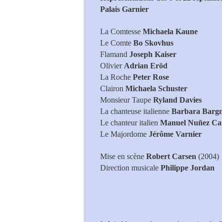
Palais Garnier
La Comtesse
Michaela Kaune
Le Comte
Bo Skovhus
Flamand
Joseph Kaiser
Olivier
Adrian Eröd
La Roche
Peter Rose
Clairon
Michaela Schuster
Monsieur Taupe
Ryland Davies
La chanteuse italienne
Barbara Bargn
Le chanteur italien
Manuel Nuñez Ca
Le Majordome
Jérôme Varnier
Mise en scène
Robert Carsen
(2004)
Direction musicale
Philippe Jordan
Michaela Kaune (