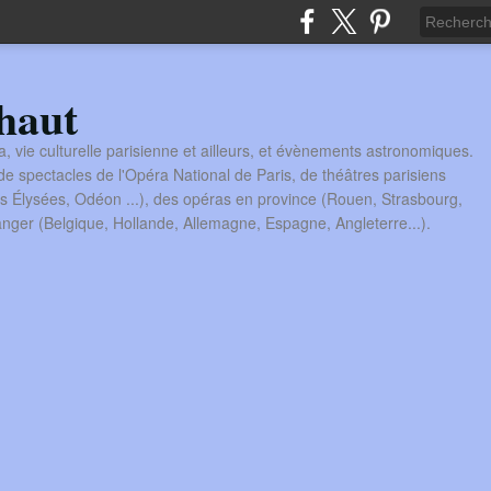
haut
a, vie culturelle parisienne et ailleurs, et évènements astronomiques.
 spectacles de l'Opéra National de Paris, de théâtres parisiens
s Élysées, Odéon ...), des opéras en province (Rouen, Strasbourg,
tranger (Belgique, Hollande, Allemagne, Espagne, Angleterre...).