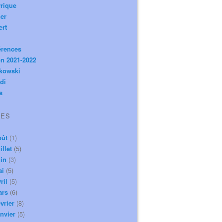
rique
er
ert
érences
n 2021-2022
ikowski
di
s
VES
oût
(1)
illet
(5)
in
(3)
ai
(5)
ril
(5)
ars
(6)
vrier
(8)
nvier
(5)