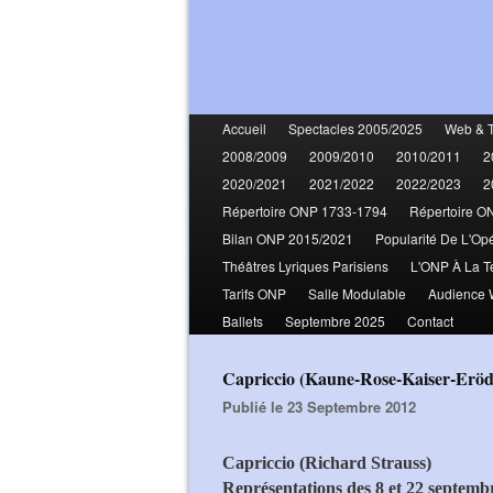
Accueil
Spectacles 2005/2025
Web & 
2008/2009
2009/2010
2010/2011
2
2020/2021
2021/2022
2022/2023
2
Répertoire ONP 1733-1794
Répertoire O
Bilan ONP 2015/2021
Popularité De L'Op
Théâtres Lyriques Parisiens
L'ONP À La T
Tarifs ONP
Salle Modulable
Audience
Ballets
Septembre 2025
Contact
Capriccio (Kaune-Rose-Kaiser-Erö
Publié le 23 Septembre 2012
Capriccio (Richard Strauss)
Représentations des 8 et 22 septemb