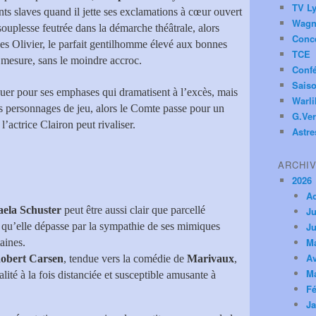
TV Ly
nts slaves quand il jette ses exclamations à cœur ouvert
Wagn
ouplesse feutrée dans la démarche théâtrale, alors
Conc
des Olivier, le parfait gentilhomme élevé aux bonnes
TCE
r mesure, sans le moindre accroc.
Conf
Saiso
quer pour ses emphases qui dramatisent à l’excès, mais
Warl
es personnages de jeu, alors le Comte passe pour un
G.Ver
l’actrice Clairon peut rivaliser.
Astre
ARCHI
2026
A
ela Schuster
peut être aussi clair que parcellé
Ju
s qu’elle dépasse par la sympathie de ses mimiques
Ju
M
aines.
Av
obert Carsen
, tendue vers la comédie de
Marivaux
,
M
lité à la fois distanciée et susceptible amusante à
Fé
Ja