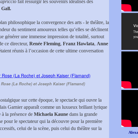
apriccio
fait ressurgir les souvenirs idéalisés des
Gall.
an philosophique la convergence des arts - le théâtre, la
candeur du sentiment amoureux telles qu’elles se déclinent
ue générer une immense impression de totalité, surtout
de ce directeur,
Renée Fleming
,
Franz Hawlata
,
Anne
taient réunis à l’occasion de cette ultime conversation
er Rose (La Roche) et Joseph Kaiser (Flamand)
ostalgique sur cette époque, le spectacle qui ouvre la
lais Garnier apparaît comme un luxueux brillant lyrique
 à la présence de
Michaela Kaune
dans la grande
se pour le spectateur qui la découvre pour la première
cessifs, celui de la scène, puis celui du théâtre sur la
Alexa