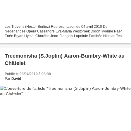
Les Troyens (Hector Berlioz) Représentation du 04 avril 2010 De
Nederlandse Opera Cassandre Eva-Maria Westbroek Didon Yvonne Naef
Enée Bryan Hymel Chorèbe Jean-François Lapointe Panthée Nicolas Testé
Narbal Alastair Miles Iopas Greg Warren Ascagne Valérie...
Treemonisha (S.Joplin) Aaron-Bumbry-White au
Châtelet
Publié le 03/04/2010 à 08:38
Par
David