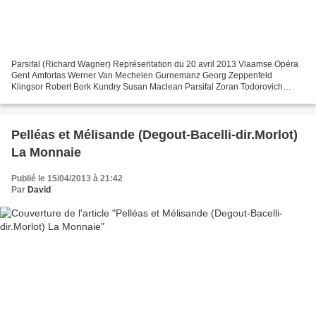
Parsifal (Richard Wagner) Représentation du 20 avril 2013 Vlaamse Opéra
Gent Amfortas Werner Van Mechelen Gurnemanz Georg Zeppenfeld
Klingsor Robert Bork Kundry Susan Maclean Parsifal Zoran Todorovich
Titurel Jaco Huijpen Mise en scène Tatjana Gürbaca...
Pelléas et Mélisande (Degout-Bacelli-dir.Morlot)
La Monnaie
Publié le 15/04/2013 à 21:42
Par
David