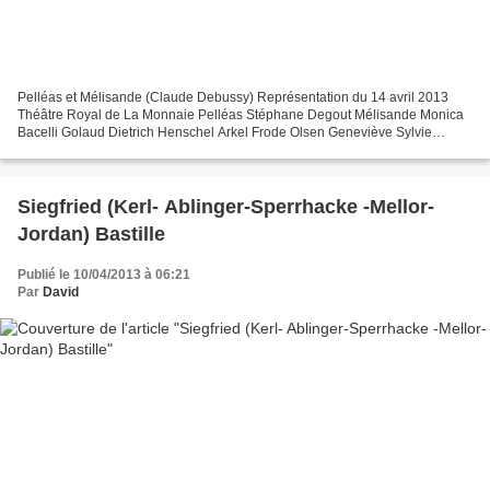
Pelléas et Mélisande (Claude Debussy) Représentation du 14 avril 2013
Théâtre Royal de La Monnaie Pelléas Stéphane Degout Mélisande Monica
Bacelli Golaud Dietrich Henschel Arkel Frode Olsen Geneviève Sylvie
Brunet-Grupposo Yniold Valérie Gabail Un médecin...
Siegfried (Kerl- Ablinger-Sperrhacke -Mellor-
Jordan) Bastille
Publié le 10/04/2013 à 06:21
Par
David