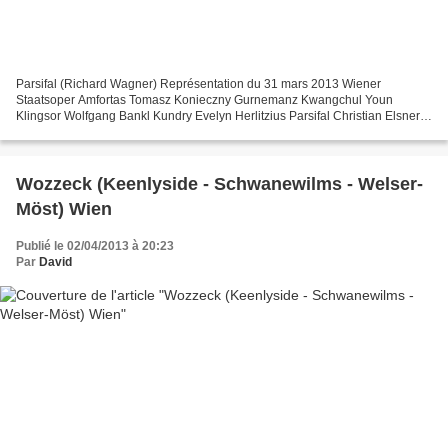
Parsifal (Richard Wagner) Représentation du 31 mars 2013 Wiener
Staatsoper Amfortas Tomasz Konieczny Gurnemanz Kwangchul Youn
Klingsor Wolfgang Bankl Kundry Evelyn Herlitzius Parsifal Christian Elsner
Mise en scène Christine Mielitz (2004) Direction musicale...
Wozzeck (Keenlyside - Schwanewilms - Welser-
Möst) Wien
Publié le 02/04/2013 à 20:23
Par
David