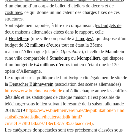
d’un chœur, d’un corps de ballet, d’ateliers de décors et de
costumes
, ce qui donne un indicateur des charges fixes de ces
structures.
Sont également rajoutés, à titre de comparaison, l
es budgets de
deux maisons allemandes
citées dans le rapport, celle
d’
Heidelberg
(une ville comparable à
Limoges
), qui dispose d’un
budget de
32 millions d’euros
tout en étant la 35eme
maison d’Allemagne (d'après
Operabase
), et celle de
Mannheim
(une ville comparable à
Strasbourg
ou
Montpellier
), qui dispose
d’un budget de
64 millions d’euros
tout en n’étant que le 12e
opéra d’Allemagne.
Le rapport sur la politique de l’art lyrique cite également le site de
la
Deutscher Bühneverein
(association des scènes allemandes)
https://www.buehnenverein.de
qui édite chaque année les chiffres
détaillés et les statistiques de chaque maison (il est possible de
télécharger sous le lien suivant le résumé de la saison allemande
2018/2019
https://www.buehnenverein.de/de/publikationen-und-
statistiken/statistiken/theaterstatistik.html?
cmsDL=78f013faa9718ecb8c7d85aafaacc7e4)
.
Les catégories de spectacles sont très précisément classées sous