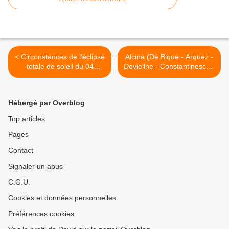
< Circonstances de l’éclipse
Alcina (De Bique - Arquez -
totale de soleil du 04
Devieilhe - Constantinescu -
décembre 2021 en
Hengelbrock - Carsen)
Antarctique
Opéra de Paris >
Hébergé par Overblog
Top articles
Pages
Contact
Signaler un abus
C.G.U.
Cookies et données personnelles
Préférences cookies