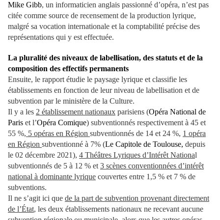
Mike Gibb
, un informaticien anglais passionné d’opéra, n’est pas
citée comme source de recensement de la production lyrique,
malgré sa vocation internationale et la comptabilité précise des
représentations qui y est effectuée.
La pluralité des niveaux de labellisation, des statuts et de la
composition des effectifs permanents
Ensuite, le rapport étudie le paysage lyrique et classifie les
établissements en fonction de leur niveau de labellisation et de
subvention par le ministère de la Culture.
Il y a les
2 établissement nationaux
parisiens (
Opéra National de
Paris
et l’
Opéra Comique
) subventionnés respectivement à 45 et
55 %,
5 opéras en Région
subventionnés de 14 et 24 %,
1 opéra
en Région
subventionné à 7% (
Le Capitole de Toulouse,
depuis
le 02 décembre 2021),
4 Théâtres Lyriques d’Intérêt Nationa
l
subventionnés de 5 à 12 % et
3 scènes conventionnées d’intérêt
national à dominante lyrique
couvertes entre 1,5 % et 7 % de
subventions.
Il ne s’agit ici que
de la part de subvention provenant directement
de l’État
, les deux établissements nationaux ne recevant aucune
subvention régionale ou municipale, alors que les autres opéras