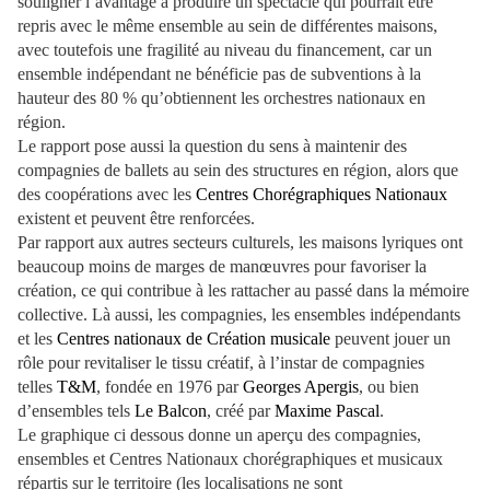
souligner l’avantage à produire un spectacle qui pourrait être
repris avec le même ensemble au sein de différentes maisons,
avec toutefois une fragilité au niveau du financement, car un
ensemble indépendant ne bénéficie pas de subventions à la
hauteur des 80 % qu’obtiennent les orchestres nationaux en
région.
Le rapport pose aussi la question du sens à maintenir des
compagnies de ballets au sein des structures en région, alors que
des coopérations avec les
Centres Chorégraphiques Nationaux
existent et peuvent être renforcées.
Par rapport aux autres secteurs culturels, les maisons lyriques ont
beaucoup moins de marges de manœuvres pour favoriser la
création, ce qui contribue à les rattacher au passé dans la mémoire
collective. Là aussi, les compagnies, les ensembles indépendants
et les
Centres nationaux de Création musicale
peuvent jouer un
rôle pour revitaliser le tissu créatif, à l’instar de compagnies
telles
T&M
, fondée en 1976 par
Georges Apergis
, ou bien
d’ensembles tels
Le Balcon
, créé par
Maxime Pascal
.
Le graphique ci dessous donne un aperçu des compagnies,
ensembles et Centres Nationaux chorégraphiques et musicaux
répartis sur le territoire (les localisations ne sont