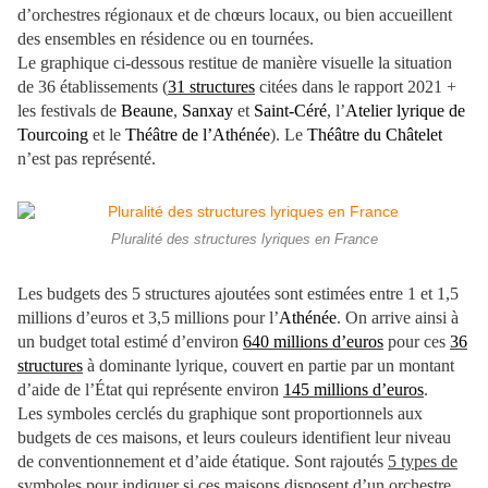
d’orchestres régionaux et de chœurs locaux, ou bien accueillent
des ensembles en résidence ou en tournées.
Le graphique ci-dessous restitue de manière visuelle la situation
de 36 établissements (
31 structures
citées dans le rapport 2021 +
les festivals de
Beaune
,
Sanxay
et
Saint-Céré
, l’
Atelier lyrique de
Tourcoing
et le
Théâtre de l’Athénée
). Le
Théâtre du Châtelet
n’est pas représenté.
Pluralité des structures lyriques en France
Les budgets des 5 structures ajoutées sont estimées entre 1 et 1,5
millions d’euros et 3,5 millions pour l’
Athénée
. On arrive ainsi à
un budget total estimé d’environ
640 millions d’euros
pour ces
36
structures
à dominante lyrique, couvert en partie par un montant
d’aide de l’État qui représente environ
145 millions d’euros
.
Les symboles cerclés du graphique sont proportionnels aux
budgets de ces maisons, et leurs couleurs identifient leur niveau
de conventionnement et d’aide étatique. Sont rajoutés
5 types de
symboles pour indiquer si ces maisons disposent d’un orchestre,