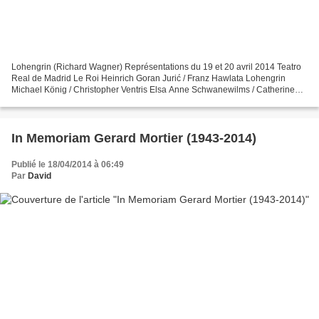
Lohengrin (Richard Wagner) Représentations du 19 et 20 avril 2014 Teatro
Real de Madrid Le Roi Heinrich Goran Jurić / Franz Hawlata Lohengrin
Michael König / Christopher Ventris Elsa Anne Schwanewilms / Catherine
Naglestad Friedrich von Telramund Thomas...
In Memoriam Gerard Mortier (1943-2014)
Publié le 18/04/2014 à 06:49
Par
David