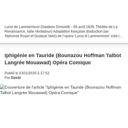
Lucie de Lammermoor (Gaetano Donizetti – 06 août 1839, Théâtre de La
Renaissance, salle Ventadour) Adaptation française (traduction par
Alphonse Royer et Gustave Vaëz) de l’opéra ‘Lucia di Lammermoor’ créé le
26 septembre 1835 au Teatro San Carlo de Naples....
Iphigénie en Tauride (Bounazou Hoffman Talbot
Langrée Mouawad) Opéra Comique
Publié le 03/11/2025 à 17:52
Par
David