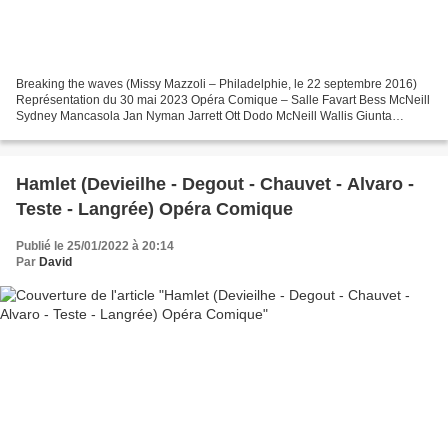
Breaking the waves (Missy Mazzoli – Philadelphie, le 22 septembre 2016)
Représentation du 30 mai 2023 Opéra Comique – Salle Favart Bess McNeill
Sydney Mancasola Jan Nyman Jarrett Ott Dodo McNeill Wallis Giunta
Mother Susan Bullock Dr Richardson Elgan...
Hamlet (Devieilhe - Degout - Chauvet - Alvaro -
Teste - Langrée) Opéra Comique
Publié le 25/01/2022 à 20:14
Par
David