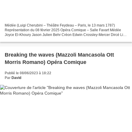
Médée (Luigi Cherubini – Théâtre Feydeau – Paris, le 13 mars 1787)
Représentation du 08 février 2025 Opéra Comique – Salle Favart Médée
Joyce El-Khoury Jason Julien Behr Créon Edwin Crossley-Mercer Dircé Lila
Dufy Néris Marie-Andrée Bouchard-Lesieur Première...
Breaking the waves (Mazzoli Mancasola Ott
Morris Romano) Opéra Comique
Publié le 08/06/2023 à 18:22
Par
David