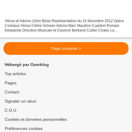
Vénus et Adonis (John Blow) Représentation du 15 décembre 2012 Opéra
Comique Vénus Céline Scheen Adonis Marc Mauillon Cupidon Romain
Delalande Direction Musicale et Clavecin Bertrand Cuiller Chœur La
Maîtrise de Caen Chœur et Orchestre Les Musiciens du...
Page suivante >
Hébergé par Overblog
Top articles
Pages
Contact
Signaler un abus
C.G.U.
Cookies et données personnelles
Préférences cookies