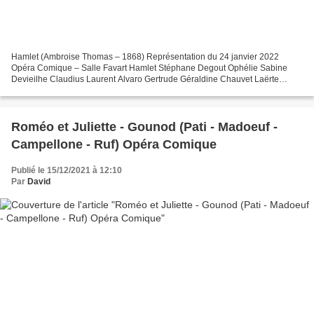
Hamlet (Ambroise Thomas – 1868) Représentation du 24 janvier 2022
Opéra Comique – Salle Favart Hamlet Stéphane Degout Ophélie Sabine
Devieilhe Claudius Laurent Alvaro Gertrude Géraldine Chauvet Laërte
Pierre Derhet Le Spectre Jérôme Varnier Marcellus,...
Roméo et Juliette - Gounod (Pati - Madoeuf -
Campellone - Ruf) Opéra Comique
Publié le 15/12/2021 à 12:10
Par
David