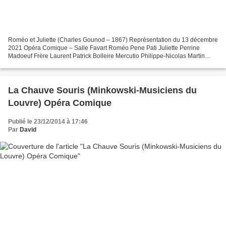
Roméo et Juliette (Charles Gounod – 1867) Représentation du 13 décembre
2021 Opéra Comique – Salle Favart Roméo Pene Pati Juliette Perrine
Madoeuf Frère Laurent Patrick Bolleire Mercutio Philippe-Nicolas Martin
Tybalt Yu Shao Stéphano Adèle Charvet Pâris...
La Chauve Souris (Minkowski-Musiciens du
Louvre) Opéra Comique
Publié le 23/12/2014 à 17:46
Par
David