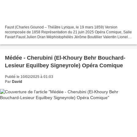
Faust (Charles Gounod – Théâtre Lyrique, le 19 mars 1859) Version
recomposée de 1858 Représentation du 21 juin 2025 Opéra Comique, Salle
Favart Faust Julien Dran Méphistophélès Jérôme Boutillier Valentin Lionel
Lhote Wagner Anas Séguin Marguerite Vannina...
Médée - Cherubini (El-Khoury Behr Bouchard-
Lesieur Equilbey Signeyrole) Opéra Comique
Publié le 10/02/2025 à 01:03
Par
David