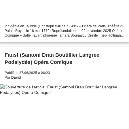
Iphigénie en Tauride (Christoph Willibald Gluck – Opéra de Paris, Théâtre du
Palais Royal, le 18 mai 1779) Représentation du 02 novembre 2025 Opéra
Comique – Salle Favart Iphigénie Tamara Bounazou Oreste Theo Hoffman
Pylade Philippe Talbot Thoas Jean-Fernand...
Faust (Santoni Dran Boutillier Langrée
Podalydès) Opéra Comique
Publié le 27/06/2025 à 06:23
Par
David