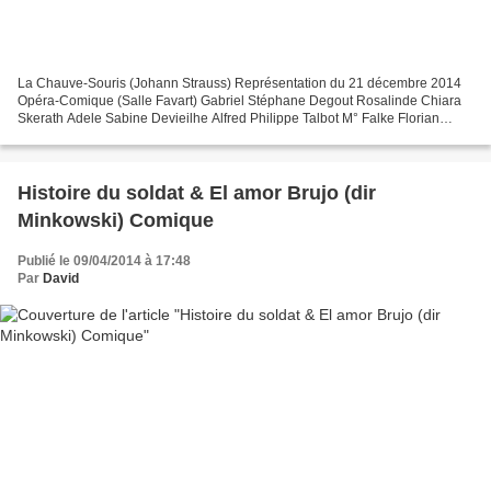
La Chauve-Souris (Johann Strauss) Représentation du 21 décembre 2014
Opéra-Comique (Salle Favart) Gabriel Stéphane Degout Rosalinde Chiara
Skerath Adele Sabine Devieilhe Alfred Philippe Talbot M° Falke Florian
Sempey Frank Franck Leguérinel Prince Orlofsky...
Histoire du soldat & El amor Brujo (dir
Minkowski) Comique
Publié le 09/04/2014 à 17:48
Par
David