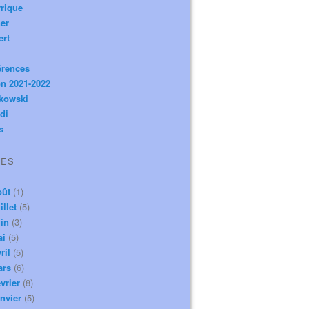
rique
er
ert
érences
n 2021-2022
ikowski
di
s
VES
oût
(1)
illet
(5)
in
(3)
ai
(5)
ril
(5)
ars
(6)
vrier
(8)
nvier
(5)