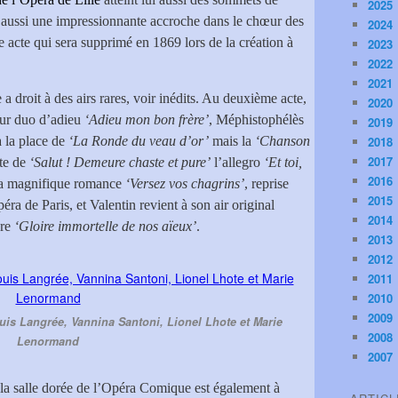
2025
is aussi une impressionnante accroche dans le chœur des
2024
acte qui sera supprimé en 1869 lors de la création à
2023
2022
2021
e a droit à des airs rares, voir inédits. Au deuxième acte,
2020
leur duo d’adieu
‘Adieu mon bon frère’
, Méphistophélès
2019
 la place de
‘La Ronde du veau d’or’
mais la
‘Chanson
2018
2017
ite de
‘Salut ! Demeure chaste et pure’
l’allegro
‘Et toi,
2016
 sa magnifique romance
‘Versez vos chagrins’
, reprise
2015
éra de Paris, et Valentin revient à son air original
2014
bre
‘Gloire immortelle de nos aïeux’
.
2013
2012
2011
2010
2009
ouis Langrée, Vannina Santoni, Lionel Lhote et Marie
2008
Lenormand
2007
la salle dorée de l’Opéra Comique est également à