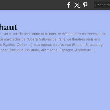
haut
a, vie culturelle parisienne et ailleurs, et évènements astronomiques.
 spectacles de l'Opéra National de Paris, de théâtres parisiens
s Élysées, Odéon ...), des opéras en province (Rouen, Strasbourg,
tranger (Belgique, Hollande, Allemagne, Espagne, Angleterre...).