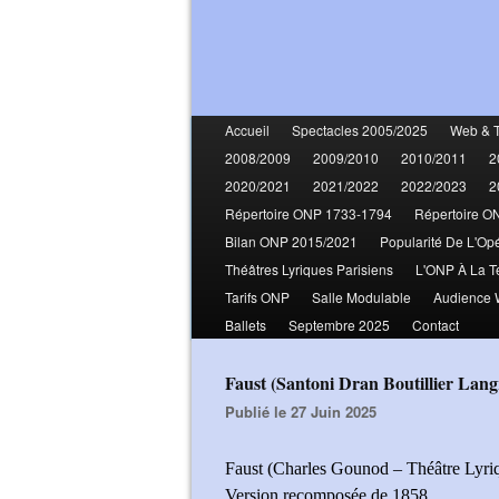
Accueil
Spectacles 2005/2025
Web & 
2008/2009
2009/2010
2010/2011
2
2020/2021
2021/2022
2022/2023
2
Répertoire ONP 1733-1794
Répertoire O
Bilan ONP 2015/2021
Popularité De L'Op
Théâtres Lyriques Parisiens
L'ONP À La T
Tarifs ONP
Salle Modulable
Audience
Ballets
Septembre 2025
Contact
Faust (Santoni Dran Boutillier La
Publié le 27 Juin 2025
Faust (Charles Gounod – Théâtre Lyri
Version recomposée de 1858