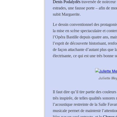
Denis Podalydès
traversée de noirceur
estrades, une fausse porte – afin de mo
subit Marguerite.
Le dessin conventionnel des protagonis
la mise en scène spectaculaire et cont
l’Opéra Bastille depuis quatre ans, mais 
l’esprit de découverte historisant, renf
de façon attachante d’autant plus que l
électrisante, ce qui est une très bonne s
Juliette Me
Il faut dire qu’il tire partie des couleurs
très inspirée, de telles qualités sonores
l’acoustique restreinte de la Salle Favart
musicale permet de maintenir l’attention
liées par un seul entracte, et le
Chœur de