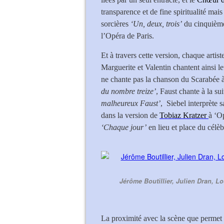
transparence et de fine spiritualité ma
sorcières
‘Un, deux, trois’
du cinquième 
l’Opéra de Paris.
Et à travers cette version, chaque artist
Marguerite et Valentin chantent ainsi 
ne chante pas la chanson du Scarabée à
du nombre treize’
, Faust chante à la su
malheureux Faust’
, Siebel interprète
dans la version de
Tobiaz Kratzer
à ‘Op
‘Chaque jour’
en lieu et place du célè
Jérôme Boutillier, Julien Dran, L
La proximité avec la scène que permet 