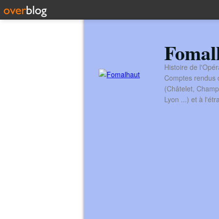
Fomal
Histoire de l'Opér
Comptes rendus de
(Châtelet, Champ
Lyon ...) et à l'é