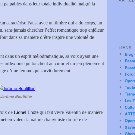
ARTIC
t palpables dans leur totale individualité malgré la
ran
caractérise Faust avec un timbre qui a du corps, un
 sans jamais chercher l’effet romantique trop enjôleur,
Tout dans sa manière d’être inspire une volonté de
LIENS
Blog
nt dans un esprit mélodramatique, sa voix ayant une
Resm
 des inflexions qui touchent au cœur et un jeu pleinement
Pass
mage d’une femme qui survit durement.
Foru
Oper
Toute
Trem
Jérôme Boutillier
Les T
Cultu
 voix de
Lionel Lhote
qui fait vivre Valentin de manière
ARTE
met en valeur la nature chauviniste du frère de
Oper
Xavie
Ghera