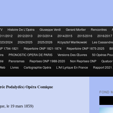
TV
Histoire De L'Opéra
Giuseppe Verdi
Gerard Mortier
Rencontres
011/2012
2012/2013
2013/2014
2014/2015
2015/2016
2016/2017
023/2024
2024/2025
2025/2026
Krzysztof Warlikowski
Les Cassandre
NP 1794-1821
Répertoire ONP 1821-1874
Répertoire ONP 1875-2025
Bi
éra
PRONOSTIC OPERA DE PARIS
Versions Des Œuvres
50 Opéras Pou
élé
Panoramas
Reprises ONP 1988-2020
Non Reprises ONP
Quatuor
 Web
Livres
Cartographie Opéra
L'Art Lyrique En France
Rapport 2021 
ngrée Podalydès) Opéra Comique
FOND 
que, le 19 mars 1859)