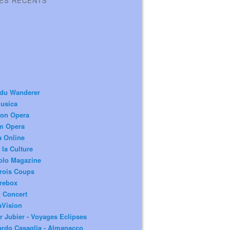
LES RÉCENTS
 du Wanderer
usica
ion Opera
m Opera
a Online
 la Culture
olo Magazine
rois Coups
rebox
 Concert
aVision
r Jubier - Voyages Eclipses
rdo Casaglia - Almanacco