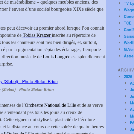
 et de misérabilisme – quelques meubles anciens, des
TV Ly
ntrer l’envers d’une société bourgeoise XIXe siècle que
Wagn
Conc
TCE
tes peut décevoir au premier abord lorsque l’on connaît
Conf
emporaine de
Tobias Kratzer
inscrite au répertoire de
Saiso
tous les chanteurs sont très bien dirigés, et, surtout,
Warl
G.Ver
orcé par la pigmentation sépia des éclairages, l’emporte
Astre
a direction musicale de
Louis Langrée
est splendidement
urprise.
ARCHI
2026
A
y (Siébel) - Photo Stefan Brion
Ju
Ju
M
 intenses de l’
Orchestre National de Lille
et de sa verve
Av
 ne s’entendant pas tous les jours au creux de
M
. Cette vigueur qui stylise la plasticité de l’écriture
Fé
 et la distance au cours de cette soirée de quatre heures
Ja
 l’Opéra de Lille
atteint lui aussi des sommets de