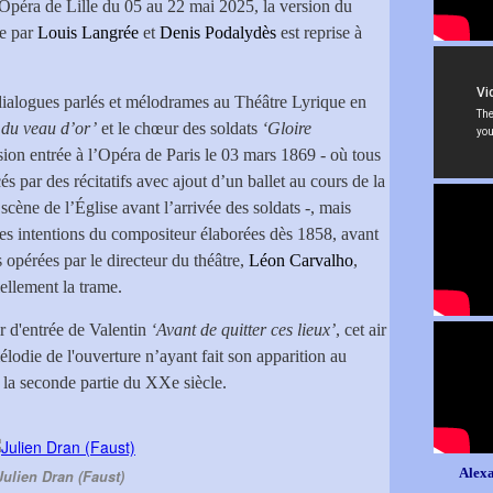
’Opéra de Lille du 05 au 22 mai 2025, la version du
e par
Louis Langrée
et
Denis Podalydès
est reprise à
c dialogues parlés et mélodrames au Théâtre Lyrique en
du veau d’or’
et le chœur des soldats
‘Gloire
rsion entrée à l’Opéra de Paris le 03 mars 1869 - où tous
és par des récitatifs avec ajout d’un ballet au cours de la
cène de l’Église avant l’arrivée des soldats -, mais
es intentions du compositeur élaborées dès 1858, avant
 opérées par le directeur du théâtre,
Léon Carvalho
,
iellement la trame.
ir d'entrée de Valentin
‘Avant de quitter ces lieux’
, cet air
élodie de l'ouverture n’ayant fait son apparition au
 la seconde partie du XXe siècle.
Alexa
Julien Dran (Faust)