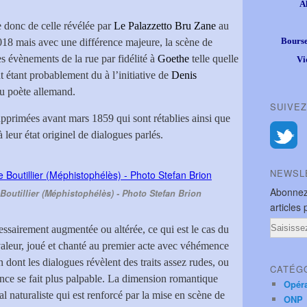
A
e donc de celle révélée par
Le Palazzetto Bru Zane
au
Bourse
18 mais avec une différence majeure, la scène de
les évènements de la rue par fidélité à
Goethe
telle quelle
Vi
t étant probablement du à l’initiative de
Denis
u poète allemand.
SUIVEZ
pprimées avant mars 1859 qui sont rétablies ainsi que
 leur état originel de dialogues parlés.
NEWSL
Abonnez
Boutillier (Méphistophélès) - Photo Stefan Brion
articles 
Email
essairement augmentée ou altérée, ce qui est le cas du
leur, joué et chanté au premier acte avec véhémence
n dont les dialogues révèlent des traits assez rudes, ou
CATÉG
nce se fait plus palpable. La dimension romantique
Opér
l naturaliste qui est renforcé par la mise en scène de
ONP