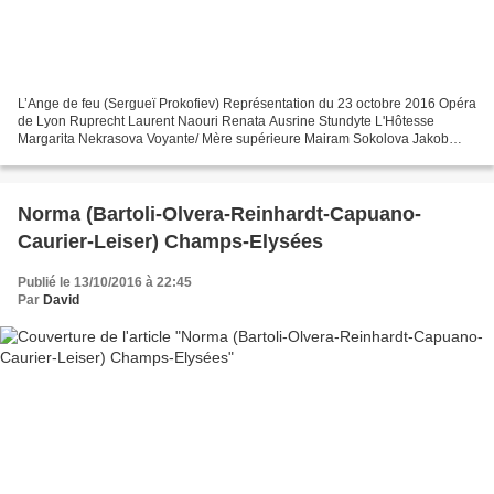
L’Ange de feu (Sergueï Prokofiev) Représentation du 23 octobre 2016 Opéra
de Lyon Ruprecht Laurent Naouri Renata Ausrine Stundyte L'Hôtesse
Margarita Nekrasova Voyante/ Mère supérieure Mairam Sokolova Jakob
Glock Vasily Efimov Aggripa von Nettesheim/...
Norma (Bartoli-Olvera-Reinhardt-Capuano-
Caurier-Leiser) Champs-Elysées
Publié le 13/10/2016 à 22:45
Par
David