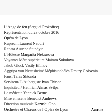
L’Ange de feu (Sergueï Prokofiev)
Représentation du 23 octobre 2016
Opéra de Lyon
Ruprecht
Laurent Naouri
Renata
Ausrine Stundyte
L'Hôtesse
Margarita Nekrasova
Voyante/ Mère supérieure
Mairam Sokolova
Jakob Glock
Vasily Efimov
Aggripa von Nettesheim/ Méphistophélès
Dmitry Golovnin
Faust
Taras Shtonda
Serviteur/ L'Aubergiste
Ivan Thirion
Inquisiteur/ Heinrich
Almas Svilpa
Le médecin
Yannick Berne
Mise en scène
Benedict Andrews
Direction musicale
Kazushi Ono
Orchestre et Chœurs de l’Opéra de Lyon
Ausrine