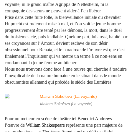
voyante, ni le grand maître Agrippa de Nettesheim, ni la
compagnie des sœurs ne peuvent aider à l’en libérer.
Prise dans cette fuite folle, la bienveillance initiale du chevalier
Huprecht est rudement mise à mal, et l’on voit le jeune homme
progressivement être tenté par les démons, la mort, dans le duel
du troisième acte, puis le diable. Quelque part, lui aussi, habité par
ses croyances sur l’Amour, devient esclave de son désir
obsessionnel pour Renata, et le paradoxe de l’œuvre est que c’est
finalement l’Inquisiteur qui va mettre un terme à ce non-sens en
condamnant la jeune femme au bûcher.
Nous nous trouvons donc face à une œuvre qui cherche à traduire
l’inexplicable de la nature humaine en le situant dans le monde
obscurantiste allemand qui précède le siècle des Lumières.
Mairam Sokolova (La voyante)
Pour un metteur en scène de théâtre tel
Benedict Andrews
–
l’œuvre de
William Shakespeare
représente une part majeure de
ses productions -,
« The Fiery Angel »
est un défi car il doit