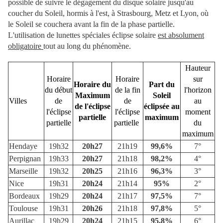
possible de suivre le dégagement du disque solaire jusqu'au
coucher du Soleil, hormis à l'est, à Strasbourg, Metz et Lyon, où
le Soleil se couchera avant la fin de la phase partielle.
L'utilisation de lunettes spéciales éclipse solaire
est absolument
obligatoire
tout au long du phénomène.
Hauteur
Horaire
Horaire
sur
Horaire du
Part du
du début
de la fin
l'horizon
Maximum
Soleil
Villes
de
de
au
de l'éclipse
éclipsée au
l'éclipse
l'éclipse
moment
partielle
maximum
partielle
partielle
du
maximum
Hendaye
19h32
20h27
21h19
99,6%
7°
Perpignan
19h33
20h27
21h18
98,2%
4°
Marseille
19h32
20h25
21h16
96,3%
3°
Nice
19h31
20h24
21h14
95%
2°
Bordeaux
19h29
20h24
21h17
97,5%
7°
Toulouse
19h31
20h26
21h18
97,8%
5°
Aurillac
19h29
20h24
21h15
95,8%
6°