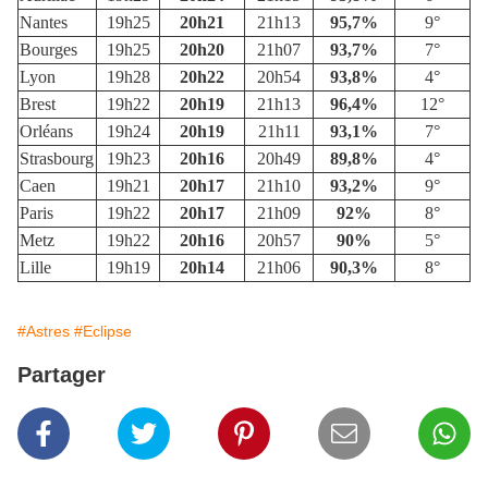
Nantes
19h25
20h21
21h13
95,7%
9°
Bourges
19h25
20h20
21h07
93,7%
7°
Lyon
19h28
20h22
20h54
93,8%
4°
Brest
19h22
20h19
21h13
96,4%
12°
Orléans
19h24
20h19
21h11
93,1%
7°
Strasbourg
19h23
20h16
20h49
89,8%
4°
Caen
19h21
20h17
21h10
93,2%
9°
Paris
19h22
20h17
21h09
92%
8°
Metz
19h22
20h16
20h57
90%
5°
Lille
19h19
20h14
21h06
90,3%
8°
#Astres
#Eclipse
Partager