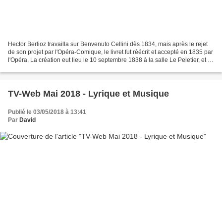
Hector Berlioz travailla sur Benvenuto Cellini dès 1834, mais après le rejet
de son projet par l'Opéra-Comique, le livret fut réécrit et accepté en 1835 par
l'Opéra. La création eut lieu le 10 septembre 1838 à la salle Le Peletier, et fut
un échec retentissant...
TV-Web Mai 2018 - Lyrique et Musique
Publié le 03/05/2018 à 13:41
Par
David