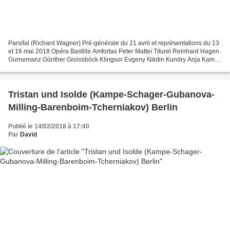
Parsifal (Richard Wagner) Pré-générale du 21 avril et représentations du 13
et 16 mai 2018 Opéra Bastille Amfortas Peter Mattei Titurel Reinhard Hagen
Gurnemanz Günther Groissböck Klingsor Evgeny Nikitin Kundry Anja Kampe
Parsifal Andreas Schager Direction...
Tristan und Isolde (Kampe-Schager-Gubanova-
Milling-Barenboim-Tcherniakov) Berlin
Publié le 14/02/2018 à 17:40
Par
David