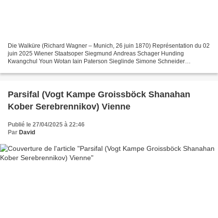
Die Walküre (Richard Wagner – Munich, 26 juin 1870) Représentation du 02
juin 2025 Wiener Staatsoper Siegmund Andreas Schager Hunding
Kwangchul Youn Wotan Iain Paterson Sieglinde Simone Schneider
Brünnhilde Anja Kampe Fricka Monika Bohinec Helmwige Regine...
Parsifal (Vogt Kampe Groissböck Shanahan
Kober Serebrennikov) Vienne
Publié le 27/04/2025 à 22:46
Par
David