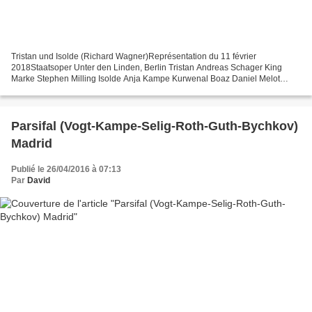
Tristan und Isolde (Richard Wagner)Représentation du 11 février
2018Staatsoper Unter den Linden, Berlin Tristan Andreas Schager King
Marke Stephen Milling Isolde Anja Kampe Kurwenal Boaz Daniel Melot
Stephan Rügamer Brangäne Ekaterina Gubanova A helmsman...
Parsifal (Vogt-Kampe-Selig-Roth-Guth-Bychkov)
Madrid
Publié le 26/04/2016 à 07:13
Par
David