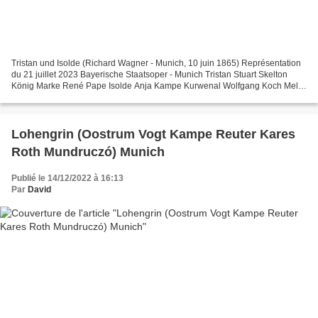
Tristan und Isolde (Richard Wagner - Munich, 10 juin 1865) Représentation
du 21 juillet 2023 Bayerische Staatsoper - Munich Tristan Stuart Skelton
König Marke René Pape Isolde Anja Kampe Kurwenal Wolfgang Koch Melot
Sean Michael Plumb Brangäne Jamie Barton...
Lohengrin (Oostrum Vogt Kampe Reuter Kares
Roth Mundruczó) Munich
Publié le 14/12/2022 à 16:13
Par
David