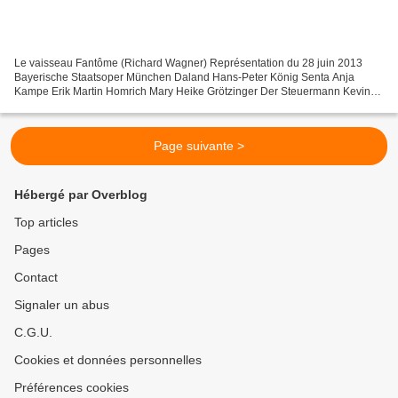
Le vaisseau Fantôme (Richard Wagner) Représentation du 28 juin 2013
Bayerische Staatsoper München Daland Hans-Peter König Senta Anja
Kampe Erik Martin Homrich Mary Heike Grötzinger Der Steuermann Kevin
Conners Der Holländer Johan Reuter Ein Engel Christina...
Page suivante >
Hébergé par Overblog
Top articles
Pages
Contact
Signaler un abus
C.G.U.
Cookies et données personnelles
Préférences cookies