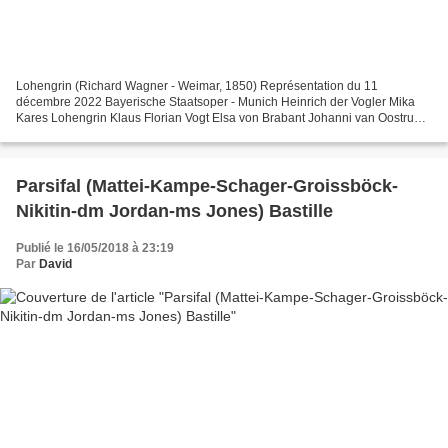
Lohengrin (Richard Wagner - Weimar, 1850) Représentation du 11
décembre 2022 Bayerische Staatsoper - Munich Heinrich der Vogler Mika
Kares Lohengrin Klaus Florian Vogt Elsa von Brabant Johanni van Oostrum
Friedrich von Telramund Johan Reuter Ortrud Anja...
Parsifal (Mattei-Kampe-Schager-Groissböck-
Nikitin-dm Jordan-ms Jones) Bastille
Publié le 16/05/2018 à 23:19
Par
David