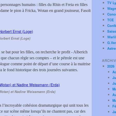
TV Ly
personnages humains : filles du Rhin et Freia en filles
Wagn
i dame le pion à Fricka, Wotan en grand jouisseur, Fasolt
Conc
TCE
Conf
Saiso
Warl
orbert Ernst (Loge)
G.Ver
Astre
 bat pour les filles, on recherche le profit - Alberich
que chacun règle ses comptes – et le pétrole est une
ARCHI
rologue comme point de départ d’une course à la maitrise
2026
 le fond historique des trois journées suivantes.
A
Ju
Ju
M
Wotan) et Nadine Weissmann (Erda)
Av
M
s l’incroyable cohésion dramaturgique qui unit tous les
Fé
ce sur scène même lorsqu’ils ne chantent pas, car des
Ja