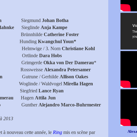
g Koch
Siegmund
Johan Botha
 Mahnke
Sieglinde
Anja Kampe
rnst
Brünnhilde
Catherine Foster
nding
Kwangchul Youn*
rich
Helmwige / 3. Norn
Christiane Kohl
 Ortlinde
Dara Hobs
iban
Grimgerde
Okka von Der Damerau
*
trid
Rossweisse
Alexandra Petersamer
ssmann
Gutrune / Gerhilde
Allison Oakes
nde / Waldvogel
Mirella Hagen
nius
Siegfried
Lance Ryan
Damerau
Hagen
Attila Jun
igliano
Gunther
Alejandro Marco
-
Buhrmester
 à 2013
Alexa
et à nouveau cette année, le
Ring
mis en scène par