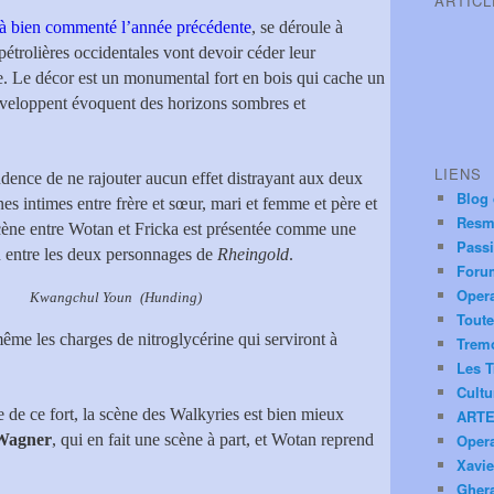
ARTIC
jà bien commenté l’année précédente
, se déroule à
trolières occidentales vont devoir céder leur
se. Le décor est un monumental fort en bois qui cache un
’enveloppent évoquent des horizons sombres et
LIENS
udence de ne rajouter aucun effet distrayant aux deux
Blog
es intimes entre frère et sœur, mari et femme et père et
Resm
 scène entre Wotan et Fricka est présentée comme une
Pass
en entre les deux personnages de
Rheingold
.
Foru
Oper
 Youn
(Hunding)
Toute
ême les charges de nitroglycérine qui serviront à
Trem
Les T
Cultu
e de ce fort, la scène des Walkyries est bien mieux
ARTE
Wagner
, qui en fait une scène à part, et Wotan reprend
Oper
Xavie
Ghera