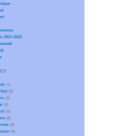
rique
er
ert
érences
n 2021-2022
ikowski
di
s
VES
oût
(1)
illet
(5)
in
(3)
ai
(5)
ril
(5)
ars
(6)
vrier
(8)
nvier
(5)