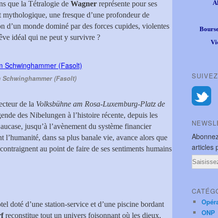
A
ens que la Tétralogie de
Wagner
représente pour ses
et mythologique, une fresque d’une profondeur de
tion d’un monde dominé par des forces cupides, violentes
Bourse
ve idéal qui ne peut y survivre ?
Vi
SUIVEZ
 Schwinghammer (Fasolt)
recteur de la
Volksbühne am Rosa-Luxemburg-Platz de
égende des Nibelungen à l’histoire récente, depuis les
NEWSL
Caucase, jusqu’à l’avènement du système financier
Abonnez
t l’humanité, dans sa plus banale vie, avance alors que
articles 
a contraignent au point de faire de ses sentiments humains
Email
CATÉG
Opér
tel doté d’une station-service et d’une piscine bordant
ONP
f
reconstitue tout un univers foisonnant où les dieux,