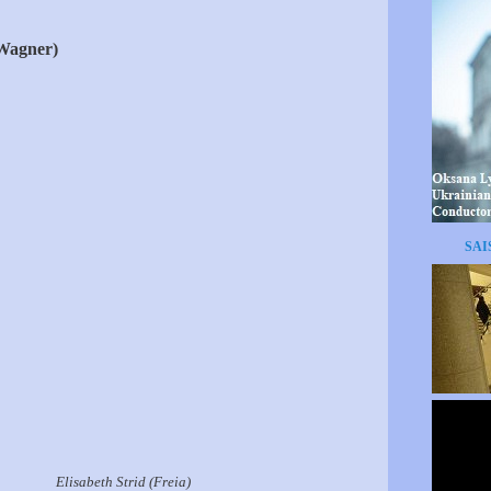
 Wagner)
SAI
id (Freia)