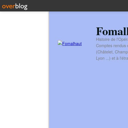
Fomal
Histoire de l'Opér
Comptes rendus de
(Châtelet, Champ
Lyon ...) et à l'é