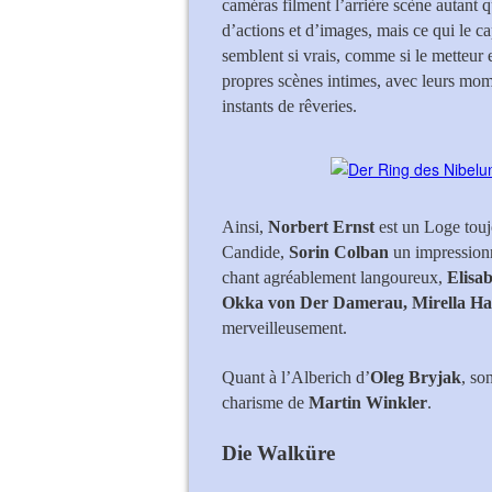
caméras filment l’arrière scène autant q
d’actions et d’images, mais ce qui le c
semblent si vrais, comme si le metteur
propres scènes intimes, avec leurs mom
instants de rêveries.
Ainsi,
Norbert Ernst
est un Loge toujo
Candide,
Sorin Colban
un impression
chant agréablement langoureux,
Elisab
Okka von Der Damerau, Mirella Hag
merveilleusement.
Quant à l’Alberich d’
Oleg Bryjak
, so
charisme de
Martin Winkler
.
Die Walküre