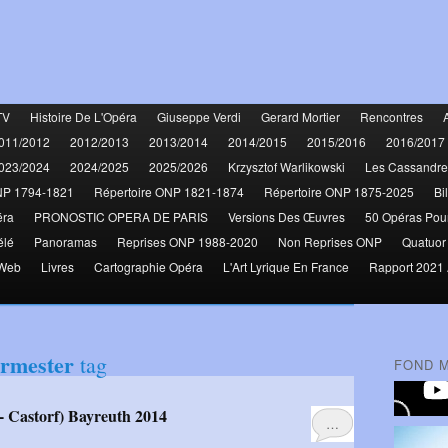
TV
Histoire De L'Opéra
Giuseppe Verdi
Gerard Mortier
Rencontres
011/2012
2012/2013
2013/2014
2014/2015
2015/2016
2016/2017
023/2024
2024/2025
2025/2026
Krzysztof Warlikowski
Les Cassandre
NP 1794-1821
Répertoire ONP 1821-1874
Répertoire ONP 1875-2025
Bi
éra
PRONOSTIC OPERA DE PARIS
Versions Des Œuvres
50 Opéras Pou
élé
Panoramas
Reprises ONP 1988-2020
Non Reprises ONP
Quatuor
 Web
Livres
Cartographie Opéra
L'Art Lyrique En France
Rapport 2021 
rmester
tag
FOND 
 - Castorf) Bayreuth 2014
…