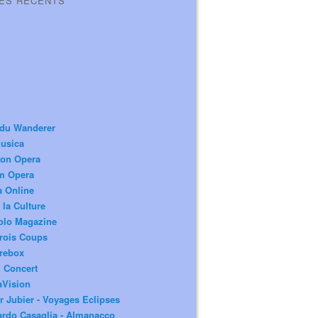
LES RÉCENTS
 du Wanderer
usica
ion Opera
m Opera
a Online
 la Culture
olo Magazine
rois Coups
rebox
 Concert
aVision
r Jubier - Voyages Eclipses
rdo Casaglia - Almanacco