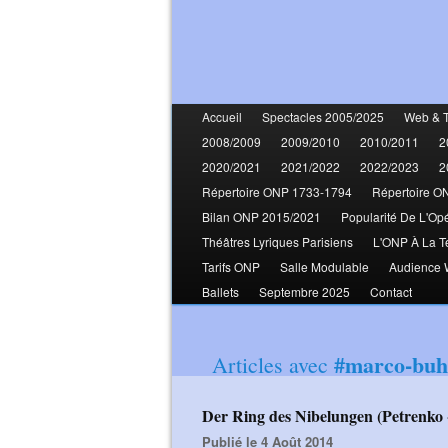
Accueil
Spectacles 2005/2025
Web & 
2008/2009
2009/2010
2010/2011
2
2020/2021
2021/2022
2022/2023
2
Répertoire ONP 1733-1794
Répertoire O
Bilan ONP 2015/2021
Popularité De L'Op
Théâtres Lyriques Parisiens
L'ONP À La T
Tarifs ONP
Salle Modulable
Audience
Ballets
Septembre 2025
Contact
#marco-buh
Articles avec
Der Ring des Nibelungen (Petrenko
Publié le 4 Août 2014