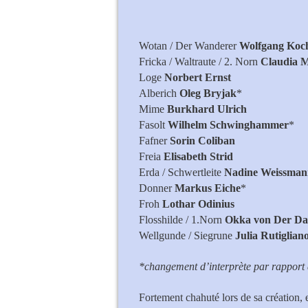
Wotan / Der Wanderer
Wolfgan
Fricka / Waltraute / 2. Norn
Claudia
Loge
Norbert E
Alberich
Oleg Bryjak
* Hu
Mime
Burkhard Ul
Fasolt
Wilhelm Schwinghammer
*
Fafner
Sorin Col
Freia
Elisabeth S
Erda / Schwertleite
Nadine Wei
Donner
Markus Eiche
* Wogli
Froh
Lothar Odi
Flosshilde / 1.Norn
Okka von Der 
Wellgunde / Siegrune
Julia Rut
*changement d’interprète par rapport
Fortement chahuté lors de sa création, 