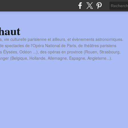
haut
a, vie culturelle parisienne et ailleurs, et évènements astronomiques.
 spectacles de l'Opéra National de Paris, de théâtres parisiens
s Élysées, Odéon ...), des opéras en province (Rouen, Strasbourg,
tranger (Belgique, Hollande, Allemagne, Espagne, Angleterre...).