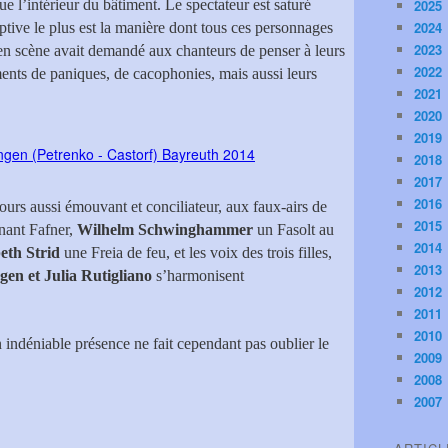
ue l’intérieur du bâtiment. Le spectateur est saturé
2025
2024
aptive le plus est la manière dont tous ces personnages
2023
 en scène avait demandé aux chanteurs de penser à leurs
2022
ents de paniques, de cacophonies, mais aussi leurs
2021
2020
2019
2018
2017
2016
urs aussi émouvant et conciliateur, aux faux-airs de
2015
nant Fafner,
Wilhelm Schwinghammer
un Fasolt au
2014
eth Strid
une Freia de feu, et les voix des trois filles,
2013
en et Julia Rutigliano
s’harmonisent
2012
2011
2010
n indéniable présence ne fait cependant pas oublier le
2009
2008
2007