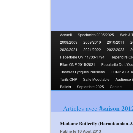
Accueil
Spectacles 2005/2025
Web & 
2008/2009
2009/2010
2010/2011
2
2020/2021
2021/2022
2022/2023
2
Répertoire ONP 1733-1794
Répertoire O
Bilan ONP 2015/2021
Popularité De L'Op
Théâtres Lyriques Parisiens
L'ONP À La T
Tarifs ONP
Salle Modulable
Audience
Ballets
Septembre 2025
Contact
#saison 201
Articles avec
Madame Butterfly (Haroutounian-
Publié le 10 Août 2013