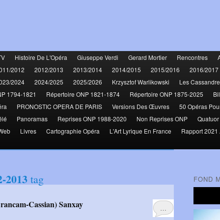
TV
Histoire De L'Opéra
Giuseppe Verdi
Gerard Mortier
Rencontres
011/2012
2012/2013
2013/2014
2014/2015
2015/2016
2016/2017
023/2024
2024/2025
2025/2026
Krzysztof Warlikowski
Les Cassandre
NP 1794-1821
Répertoire ONP 1821-1874
Répertoire ONP 1875-2025
Bi
éra
PRONOSTIC OPERA DE PARIS
Versions Des Œuvres
50 Opéras Pou
élé
Panoramas
Reprises ONP 1988-2020
Non Reprises ONP
Quatuor
 Web
Livres
Cartographie Opéra
L'Art Lyrique En France
Rapport 2021 
2-2013
tag
FOND 
Arancam-Cassian) Sanxay
…