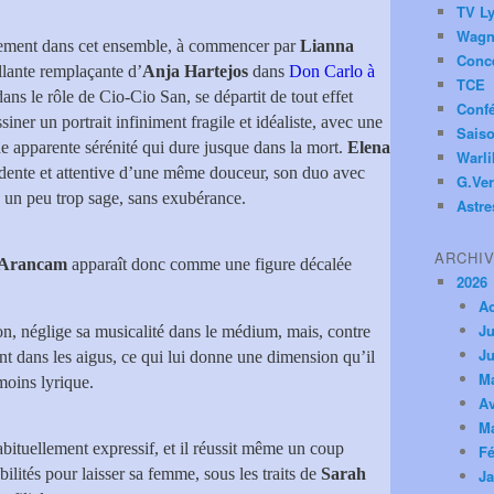
TV Ly
Wagn
lement dans cet ensemble, à commencer par
Lianna
Conc
rillante remplaçante d’
Anja Hartejos
dans
Don Carlo à
TCE
dans le rôle de Cio-Cio San, se départit de tout effet
Conf
ner un portrait infiniment fragile et idéaliste, avec une
Saiso
ne apparente sérénité qui dure jusque dans la mort.
Elena
Warl
idente et attentive d’une même douceur, son duo avec
G.Ver
é un peu trop sage, sans exubérance.
Astre
ARCHI
 Arancam
apparaît donc comme une figure décalée
2026
A
Ju
on, néglige sa musicalité dans le médium, mais, contre
Ju
ent dans les aigus, ce qui lui donne une dimension qu’il
M
moins lyrique.
Av
M
abituellement expressif, et il réussit même un coup
Fé
ilités pour laisser sa femme, sous les traits de
Sarah
Ja