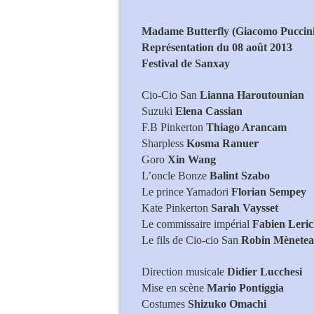
Madame Butterfly (Giacomo Puccini
Représentation du 08 août 2013
Festival de Sanxay
Cio-Cio San
Lianna Haroutounian
Suzuki
Elena Cassian
F.B Pinkerton
Thiago Arancam
Sharpless
Kosma Ranuer
Goro
Xin Wang
L’oncle Bonze
Balint Szabo
Le prince Yamadori
Florian Sempey
Kate Pinkerton
Sarah Vaysset
Le commissaire impérial
Fabien Leri
Le fils de Cio-cio San
Robin Mènete
Direction musicale
Didier Lucchesi
Mise en scène
Mario Pontiggia
Costumes
Shizuko Omachi