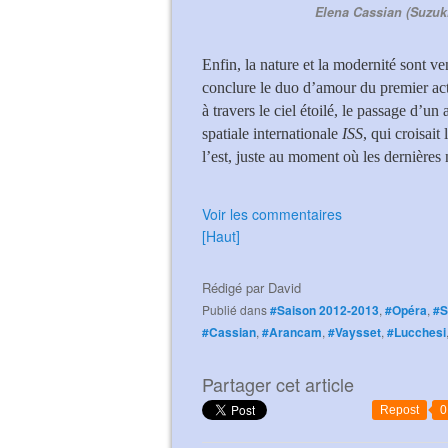
Elena Cassian (Suzuk
Enfin, la nature et la modernité sont v
conclure le duo d’amour du premier acte.
à travers le ciel étoilé, le passage d’un
spatiale internationale
ISS
, qui croisait
l’est, juste au moment où les dernières 
Voir les commentaires
[Haut]
Rédigé par
David
Publié dans
#Saison 2012-2013
,
#Opéra
,
#S
#Cassian
,
#Arancam
,
#Vaysset
,
#Lucchesi
Partager cet article
Repost
0