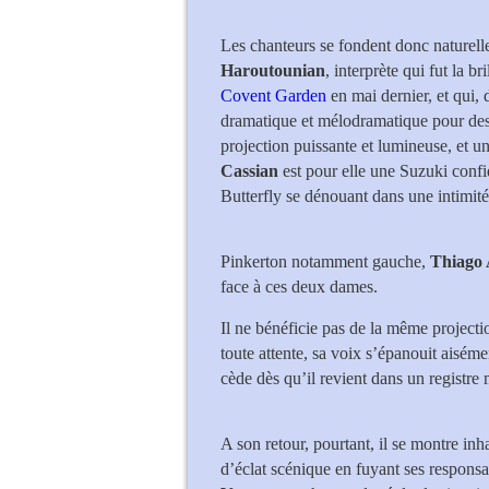
Les chanteurs se fondent donc naturel
Haroutounian
, interprète qui fut la b
Covent Garden
en mai dernier, et qui, 
dramatique et mélodramatique pour dessi
projection puissante et lumineuse, et u
Cassian
est pour elle une Suzuki conf
Butterfly se dénouant dans une intimit
Pinkerton notamment gauche,
Thiago
face à ces deux dames.
Il ne bénéficie pas de la même projecti
toute attente, sa voix s’épanouit aisém
cède dès qu’il revient dans un registre 
A son retour, pourtant, il se montre inh
d’éclat scénique en fuyant ses responsab