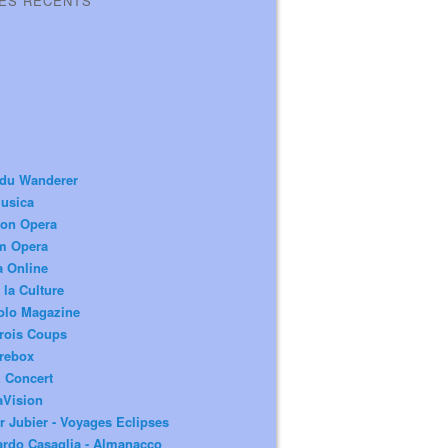
LES RÉCENTS
 du Wanderer
usica
ion Opera
m Opera
a Online
 la Culture
olo Magazine
rois Coups
rebox
 Concert
aVision
r Jubier - Voyages Eclipses
rdo Casaglia - Almanacco