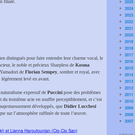
n filiale.
2025
2024
2023
2022
2021
2020
2019
2018
2017
bien distingués pour faire entendre leur charme vocal, le
2016
 acteur, le noble et précieux Sharpless de
Kosma
2015
e Yamadori de
Florian Sempey
, sombre et royal, avec
2014
n légèrement levé en avant.
2013
2012
e naturalisme expressif de
Puccini
pose des problèmes
2011
du troisième acte en souffre perceptiblement, et c’est
2010
s, majestueusement développés, que
Didier Lucchesi
2009
igne sur l’atmosphère raffinée de toute l’œuvre.
2008
2007