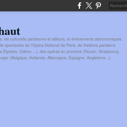
haut
a, vie culturelle parisienne et ailleurs, et évènements astronomiques.
 spectacles de l'Opéra National de Paris, de théâtres parisiens
s Élysées, Odéon ...), des opéras en province (Rouen, Strasbourg,
tranger (Belgique, Hollande, Allemagne, Espagne, Angleterre...).