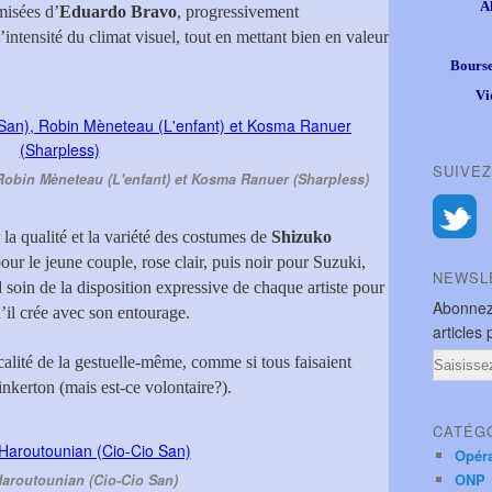
A
misées d’
Eduardo Bravo
, progressivement
’intensité du climat visuel, tout en mettant bien en valeur
Bourse
Vi
SUIVEZ
Robin Mèneteau (L'enfant) et Kosma Ranuer (Sharpless)
 la qualité et la variété des costumes de
Shizuko
ur le jeune couple, rose clair, puis noir pour Suzuki,
NEWSL
 soin de la disposition expressive de chaque artiste pour
Abonnez
u’il crée avec son entourage.
articles 
Email
lité de la gestuelle-même, comme si tous faisaient
nkerton (mais est-ce volontaire?).
CATÉG
Opér
ONP
aroutounian (Cio-Cio San)