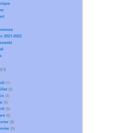
rique
er
ert
érences
n 2021-2022
ikowski
di
s
VES
oût
(1)
illet
(5)
in
(3)
ai
(5)
ril
(5)
ars
(6)
vrier
(8)
nvier
(5)