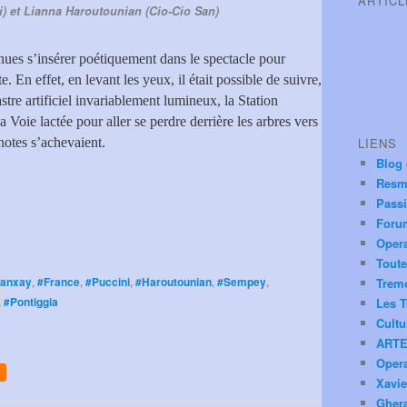
ARTIC
i) et Lianna Haroutounian (Cio-Cio San)
enues s’insérer poétiquement dans le spectacle pour
 En effet, en levant les yeux, il était possible de suivre,
 astre artificiel invariablement lumineux, la Station
 la Voie lactée pour aller se perdre derrière les arbres vers
notes s’achevaient.
LIENS
Blog
Resm
Pass
Foru
Oper
Toute
anxay
,
#France
,
#Puccini
,
#Haroutounian
,
#Sempey
,
Trem
,
#Pontiggia
Les T
Cultu
ARTE
Oper
Xavie
Ghera