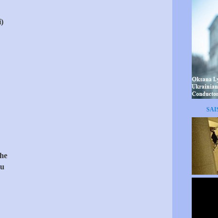
)
SAI
che
au