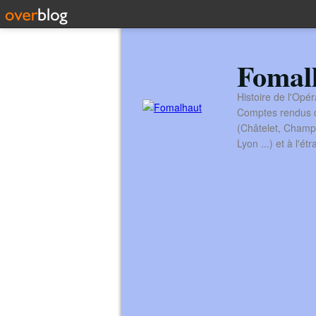
Fomal
Histoire de l'Opér
Comptes rendus de
(Châtelet, Champ
Lyon ...) et à l'é