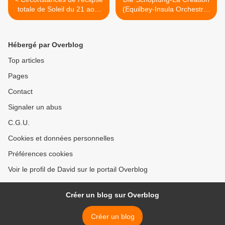
totale de Soleil du 21 août
(Equilbey-Insula Orchestra-
2017 aux Etats-Unis
accentus-La Fura dels
Baus-Padrissa) La Seine
Musicale >
Hébergé par Overblog
Top articles
Pages
Contact
Signaler un abus
C.G.U.
Cookies et données personnelles
Préférences cookies
Voir le profil de David sur le portail Overblog
Créer un blog sur Overblog
Créer un blog