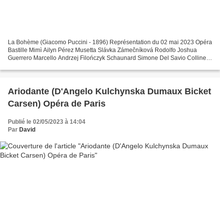
La Bohème (Giacomo Puccini - 1896) Représentation du 02 mai 2023 Opéra
Bastille Mimì Ailyn Pérez Musetta Slávka Zámečníková Rodolfo Joshua
Guerrero Marcello Andrzej Filończyk Schaunard Simone Del Savio Colline /
Benoît Gianluca Buratto Alcindoro Franck...
Ariodante (D'Angelo Kulchynska Dumaux Bicket
Carsen) Opéra de Paris
Publié le 02/05/2023 à 14:04
Par
David