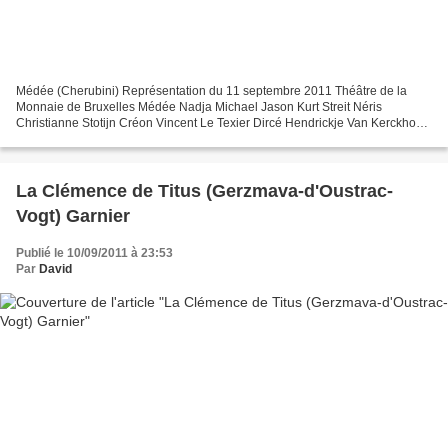
Médée (Cherubini) Représentation du 11 septembre 2011 Théâtre de la
Monnaie de Bruxelles Médée Nadja Michael Jason Kurt Streit Néris
Christianne Stotijn Créon Vincent Le Texier Dircé Hendrickje Van Kerckhove
Première servante Gaëlle Arquez Deuxième servante...
La Clémence de Titus (Gerzmava-d'Oustrac-
Vogt) Garnier
Publié le 10/09/2011 à 23:53
Par
David