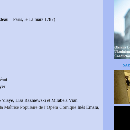
eau – Paris, le 13 mars 1787)
SAI
éant
yer
N’diaye, Lisa Razniewski
et
Mirabela Vian
e la Maîtrise Populaire de l’Opéra-Comique
Inès Emara
,