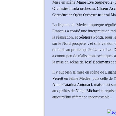
Mise en scène
Marie-Ève Signeyrole
(
Orchestre Insula orchestra, Chœur Acc
Coproduction Opéra Orchestre national Mon
La légende de Médée imprègne réguliè
Français a confié une interprétation rad
la réalisation, et
Séphora Pondi
, pour l
sur le Nord prospère -, et si la version
de Paris au printemps 2024 avec
Lea D
a connu peu de réalisations scéniques 
la mise en scène de
José Beckmans
et 
Il y eut bien la mise en scène de
Lilian
Verrett
en féline Médée, puis celle de
Y
Anna Catarina Antonaci
, mais c’est su
aux griffes de
Nadja Michael
et repris
aujourd’hui référence incontestable.