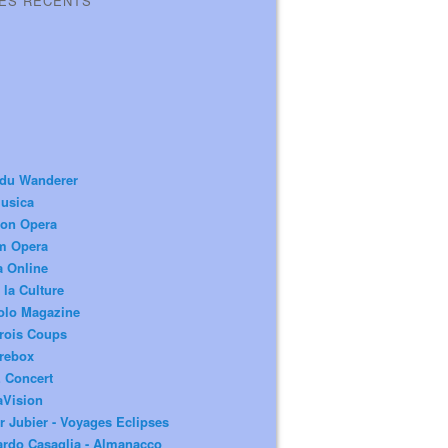
LES RÉCENTS
 du Wanderer
usica
ion Opera
m Opera
a Online
 la Culture
olo Magazine
rois Coups
rebox
 Concert
aVision
r Jubier - Voyages Eclipses
rdo Casaglia - Almanacco