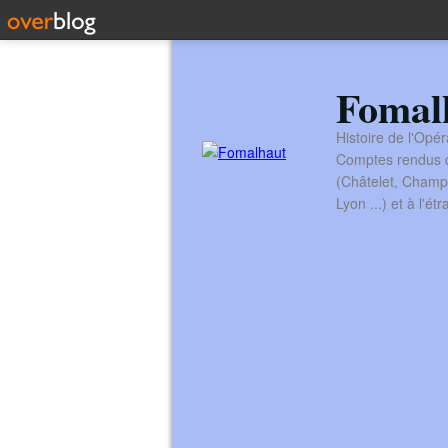
Fomal
Histoire de l'Opér
Comptes rendus de
(Châtelet, Champ
Lyon ...) et à l'é