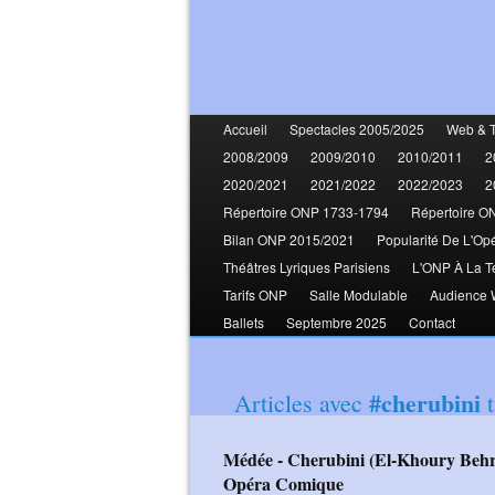
Accueil
Spectacles 2005/2025
Web & 
2008/2009
2009/2010
2010/2011
2
2020/2021
2021/2022
2022/2023
2
Répertoire ONP 1733-1794
Répertoire O
Bilan ONP 2015/2021
Popularité De L'Op
Théâtres Lyriques Parisiens
L'ONP À La T
Tarifs ONP
Salle Modulable
Audience
Ballets
Septembre 2025
Contact
#cherubini
Articles avec
t
Médée - Cherubini (El-Khoury Behr Bouchard-Lesieur Equilbey Signeyrole)
Opéra Comique