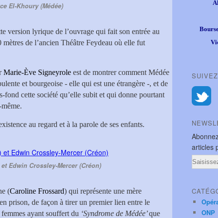
A
ce El-Khoury (Médée)
Bourse
tte version lyrique de l’ouvrage qui fait son entrée au
00 mètres de l’ancien Théâtre Feydeau où elle fut
Vi
er
Marie-Ève Signeyrole
est de montrer comment Médée
SUIVEZ
ulente et bourgeoise - elle qui est une étrangère -, et de
-fond cette société qu’elle subit et qui donne pourtant
le-même.
NEWSL
xistence au regard et à la parole de ses enfants.
Abonnez
articles 
Email
) et Edwin Crossley-Mercer (Créon)
CATÉG
ne (
Caroline Frossard
) qui représente une mère
Opér
n prison, de façon à tirer un premier lien entre le
ONP
 femmes ayant souffert du
‘Syndrome de Médée’
que