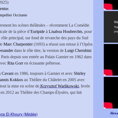
2025)
entus
tpellier Occitanie
rement les scènes théâtrales – récemment La Comédie
icale de la pièce d’
Euripide
à
Lisaboa Houbrechts
, pour
e rôle principal, sur fond de revanche des pays du Sud
 de
Marc Charpentier
(1693) a réussi son retour à l’Opéra
esandre
dans le rôle titre, la version de
Luigi Cherubini
à Paris depuis son entrée au Palais Garnier en 1962 dans
avec
Rita Gorr
en écrasante prêtresse.
a Cavani
en 1986, toujours à Garnier et avec
Shirley
annis Kokkos
au Théâtre du Châtelet en 2005 avec
rtout la mise en scène de
Krzysztof Warlikowski
, livrée
e en 2012 au Théâtre des Champs-Élysées, qui fait
Alexa