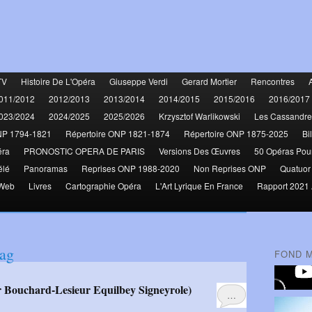
TV
Histoire De L'Opéra
Giuseppe Verdi
Gerard Mortier
Rencontres
011/2012
2012/2013
2013/2014
2014/2015
2015/2016
2016/2017
023/2024
2024/2025
2025/2026
Krzysztof Warlikowski
Les Cassandre
NP 1794-1821
Répertoire ONP 1821-1874
Répertoire ONP 1875-2025
Bi
éra
PRONOSTIC OPERA DE PARIS
Versions Des Œuvres
50 Opéras Pou
élé
Panoramas
Reprises ONP 1988-2020
Non Reprises ONP
Quatuor
 Web
Livres
Cartographie Opéra
L'Art Lyrique En France
Rapport 2021 
ag
FOND 
…