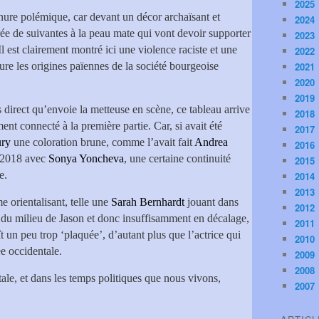
2025
nure polémique, car devant un décor archaïsant et
2024
ée de suivantes à la peau mate qui vont devoir supporter
2023
Il est clairement montré ici une violence raciste et une
2022
ure les origines païennes de la société bourgeoise
2021
2020
2019
direct qu’envoie la metteuse en scène, ce tableau arrive
2018
ent connecté à la première partie. Car, si avait été
2017
ury
une coloration brune, comme l’avait fait
Andrea
2016
 2018 avec
Sonya Yoncheva
, une certaine continuité
2015
e.
2014
2013
 orientalisant, telle une
Sarah Bernhardt
jouant dans
2012
e du milieu de Jason et donc insuffisamment en décalage,
2011
ît un peu trop ‘plaquée’, d’autant plus que l’actrice qui
2010
e occidentale.
2009
2008
ale, et dans les temps politiques que nous vivons,
2007