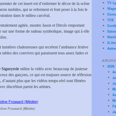
TV Ly
 premier de cet insert est d’enfermer le décor de la scène
Wagn
ois mobiles, qui se referment et font peser à la fois le
Conc
ustration dans le milieu carcéral.
TCE
hestralement agitée, montre Jason et Dircée emportant
Conf
Saiso
e sur une forme de radeau symbolique, image qui à elle
Warl
ière.
G.Ver
t lumières chaleureuses qui recréent l’ambiance festive
Astre
es tables des convives qui paraissent tous assez fades et
ARCHI
2026
 Signeyrole
utilise la vidéo avec beaucoup de justesse
A
eux des garçons, ce qui est toujours source de réflexion
Ju
, d’autant plus que les vidéos temps-réel sont filmées
Ju
 discrétion parmi les artistes.
M
Av
M
Fé
line Frossard (Médée)
Ja