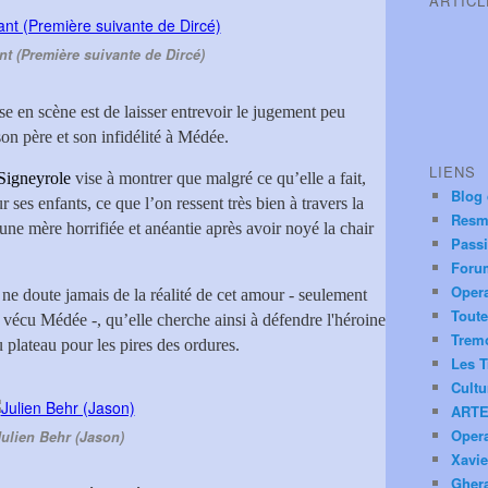
ARTIC
nt (Première suivante de Dircé)
se en scène est de laisser entrevoir le jugement peu
son père et son infidélité à Médée.
LIENS
Signeyrole
vise à montrer que malgré ce qu’elle a fait,
Blog
es enfants, ce que l’on ressent très bien à travers la
Resm
une mère horrifiée et anéantie après avoir noyé la chair
Pass
Foru
Oper
 ne doute jamais de la réalité de cet amour - seulement
Toute
a vécu Médée -, qu’elle cherche ainsi à défendre l'héroine
Trem
 plateau pour les pires des ordures.
Les T
Cultu
ARTE
Oper
Julien Behr (Jason)
Xavie
Ghera