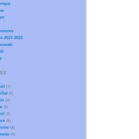
rique
er
ert
érences
n 2021-2022
ikowski
di
s
VES
oût
(1)
illet
(5)
in
(3)
ai
(5)
ril
(5)
ars
(6)
vrier
(8)
nvier
(5)