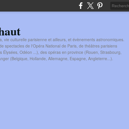
haut
a, vie culturelle parisienne et ailleurs, et évènements astronomiques.
 spectacles de l'Opéra National de Paris, de théâtres parisiens
s Élysées, Odéon ...), des opéras en province (Rouen, Strasbourg,
tranger (Belgique, Hollande, Allemagne, Espagne, Angleterre...).