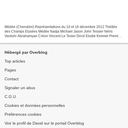
Médée (Cherubini) Représentations du 10 et 16 décembre 2012 Théâtre
des Champs Elysées Médée Nadja Michael Jason John Tessier Néris
Varduhi Abrahamyan Créon Vincent Le Texier Dircé Elodie Kimmel Première
servante Ekaterina Isachenko Deuxième servante...
Hébergé par Overblog
Top articles
Pages
Contact
Signaler un abus
C.G.U.
Cookies et données personnelles
Préférences cookies
Voir le profil de David sur le portail Overblog