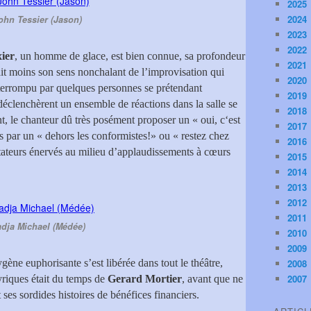
2025
2024
ohn Tessier (Jason)
2023
2022
ier
, un homme de glace, est bien connue, sa profondeur
2021
it moins son sens nonchalant de l’improvisation qui
2020
terrompu par quelques personnes se prétendant
2019
 déclenchèrent un ensemble de réactions dans la salle se
2018
, le chanteur dû très posément proposer un « oui, c‘est
2017
is par un « dehors les conformistes!» ou « restez chez
2016
ctateurs énervés au milieu d’applaudissements à cœurs
2015
2014
2013
2012
2011
dja Michael (Médée)
2010
2009
ne euphorisante s’est libérée dans tout le théâtre,
2008
2007
lyriques était du temps de
Gerard Mortier
, avant que ne
 ses sordides histoires de bénéfices financiers.