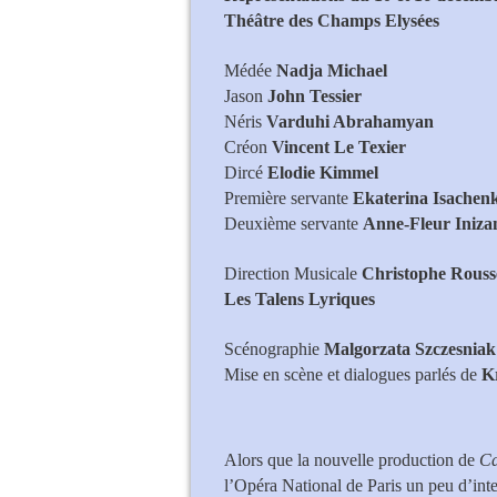
Théâtre des Champs Elysées
Médée
Nadja Michael
Jason
John Tessier
Néris
Varduhi Abrahamyan
Créon
Vincent Le Texier
Dircé
Elodie Kimmel
Première servante
Ekaterina Isachen
Deuxième servante
Anne-Fleur Iniza
Direction Musicale
Christophe Rouss
Les Talens Lyriques
Scénographie
Malgorzata Szczesniak
Mise en scène et dialogues parlés de
K
Nadja Micha
Alors que la nouvelle production de
C
l’Opéra National de Paris un peu d’int