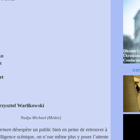
ko
n
SAI
et
rzysztof Warlikowski
el (Médée)
armen
désespère un public bien en peine de retrouver à
elligence scénique, on n’ose même plus y poser l’attente