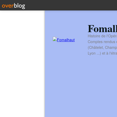
Fomal
Histoire de l'Opér
Comptes rendus de
(Châtelet, Champ
Lyon ...) et à l'é