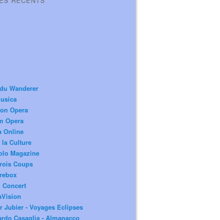
LES RÉCENTS
 du Wanderer
usica
ion Opera
m Opera
a Online
 la Culture
olo Magazine
rois Coups
rebox
 Concert
aVision
r Jubier - Voyages Eclipses
rdo Casaglia - Almanacco