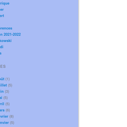
rique
er
ert
érences
n 2021-2022
ikowski
di
s
VES
oût
(1)
illet
(5)
in
(3)
ai
(5)
ril
(5)
ars
(6)
vrier
(8)
nvier
(5)