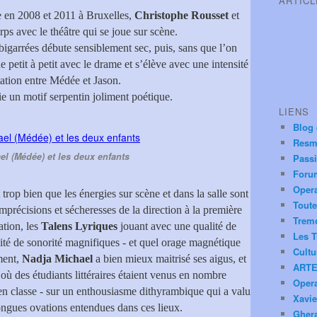
ARTIC
e en 2008 et 2011 à Bruxelles,
Christophe Rousset
et
ps avec le théâtre qui se joue sur scène.
 bigarrées débute sensiblement sec, puis, sans que l’on
 petit à petit avec le drame et s’élève avec une intensité
ation entre Médée et Jason.
lie un motif serpentin joliment poétique.
LIENS
Blog
Resm
el (Médée) et les deux enfants
Pass
Foru
Oper
 trop bien que les énergies sur scène et dans la salle sont
Toute
s imprécisions et sécheresses de la direction à la première
Trem
ation, les
Talens Lyriques
jouant avec une qualité de
Les T
ité de sonorité magnifiques - et quel orage magnétique
Cultu
ment,
Nadja Michael
a bien mieux maitrisé ses aigus, et
ARTE
où des étudiants littéraires étaient venus en nombre
Oper
n classe - sur un enthousiasme dithyrambique qui a valu
Xavie
ongues ovations entendues dans ces lieux.
Ghera