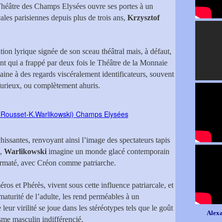
Théâtre des Champs Elysées ouvre ses portes à un
ales parisiennes depuis plus de trois ans,
Krzysztof
ation lyrique signée de son sceau théâtral mais, à défaut,
ent qui a frappé par deux fois le Théâtre de la Monnaie
aine à des regards viscéralement identificateurs, souvent
 furieux, ou complètement ahuris.
issantes, renvoyant ainsi l’image des spectateurs tapis
s,
Warlikowski
imagine un monde glacé contemporain
rmaté, avec Créon comme patriarche.
os et Phérès, vivent sous cette influence patriarcale, et
 maturité de l’adulte, les rend perméables à un
leur virilité se joue dans les stéréotypes tels que le goût
Alexa
isme masculin indifférencié.