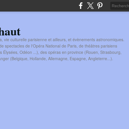
haut
a, vie culturelle parisienne et ailleurs, et évènements astronomiques.
 spectacles de l'Opéra National de Paris, de théâtres parisiens
s Élysées, Odéon ...), des opéras en province (Rouen, Strasbourg,
tranger (Belgique, Hollande, Allemagne, Espagne, Angleterre...).