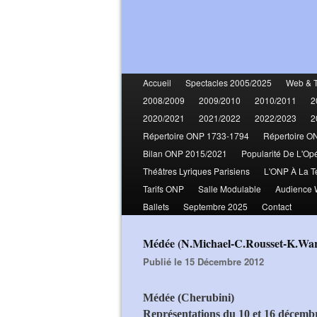
Accueil
Spectacles 2005/2025
Web & 
2008/2009
2009/2010
2010/2011
2
2020/2021
2021/2022
2022/2023
2
Répertoire ONP 1733-1794
Répertoire O
Bilan ONP 2015/2021
Popularité De L'Op
Théâtres Lyriques Parisiens
L'ONP À La T
Tarifs ONP
Salle Modulable
Audience
Ballets
Septembre 2025
Contact
Médée (N.Michael-C.Rousset-K.Wa
Publié le 15 Décembre 2012
Médée (Cherubini)
Représentations du 10 et 16 décemb