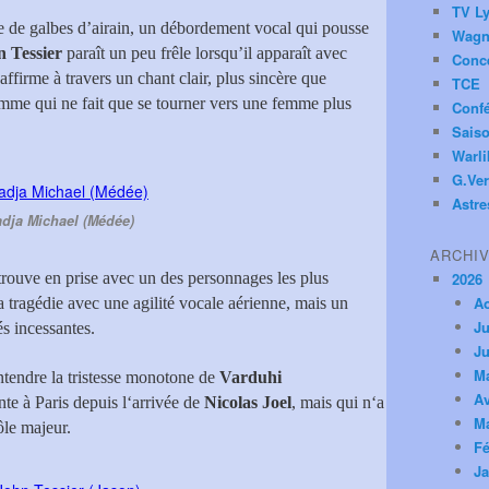
TV Ly
ue de galbes d’airain, un débordement vocal qui pousse
Wagn
n Tessier
paraît un peu frêle lorsqu’il apparaît avec
Conc
’affirme à travers un chant clair, plus sincère que
TCE
mme qui ne fait que se tourner vers une femme plus
Conf
Saiso
Warl
G.Ver
Astre
dja Michael (Médée)
ARCHI
trouve en prise avec un des personnages les plus
2026
A
la tragédie avec une agilité vocale aérienne, mais un
Ju
és incessantes.
Ju
M
 entendre la tristesse monotone de
Varduhi
Av
ente à Paris depuis l‘arrivée de
Nicolas Joel
, mais qui n‘a
M
ôle majeur.
Fé
Ja