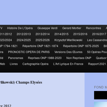
TV
Histoire De L'Opéra
Giuseppe Verdi
Gerard Mortier
Rencontres
011/2012
2012/2013
2013/2014
2014/2015
2015/2016
2016/2017
023/2024
2024/2025
2025/2026
Krzysztof Warlikowski
Les Cassandre
NP 1794-1821
Répertoire ONP 1821-1874
Répertoire ONP 1875-2025
Bi
éra
PRONOSTIC OPERA DE PARIS
Versions Des Œuvres
50 Opéras Pou
élé
Panoramas
Reprises ONP 1988-2020
Non Reprises ONP
Quatuor
 Web
Livres
Cartographie Opéra
L'Art Lyrique En France
Rapport 2021 
rlikowski) Champs Elysées
FOND 
re 2012