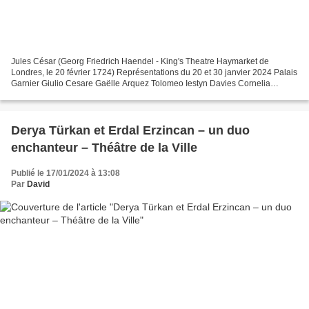
Jules César (Georg Friedrich Haendel - King's Theatre Haymarket de
Londres, le 20 février 1724) Représentations du 20 et 30 janvier 2024 Palais
Garnier Giulio Cesare Gaëlle Arquez Tolomeo Iestyn Davies Cornelia
Wiebke Lehmkuhl Sesto Emily d'Angelo Cleopatra...
Derya Türkan et Erdal Erzincan – un duo
enchanteur – Théâtre de la Ville
Publié le 17/01/2024 à 13:08
Par
David