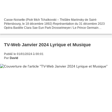
Casse-Noisette (Piotr Ilitch Tchaïkovski – Théâtre Mariinsky de Saint-
Pétersbourg, le 18 décembre 1892) Représentation du 31 décembre 2023
Opéra Bastille Clara Sae Eun Park Drosselmeyer / Le Prince Germain
Louvet Luisa Bianca Scudamore Fritz Antoine Kirscher...
TV-Web Janvier 2024 Lyrique et Musique
Publié le 01/01/2024 à 00:01
Par
David