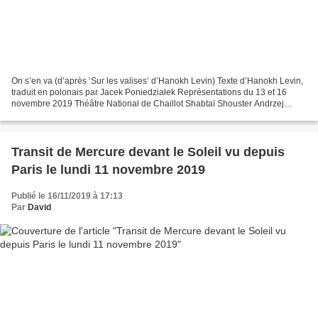
On s’en va (d’après ‘Sur les valises’ d’Hanokh Levin) Texte d’Hanokh Levin,
traduit en polonais par Jacek Poniedziałek Représentations du 13 et 16
novembre 2019 Théâtre National de Chaillot Shabtaï Shouster Andrzej
Chyra, Bianca, sa femme Małgorzata Hajewska-Krzysztofik...
Transit de Mercure devant le Soleil vu depuis
Paris le lundi 11 novembre 2019
Publié le 16/11/2019 à 17:13
Par
David