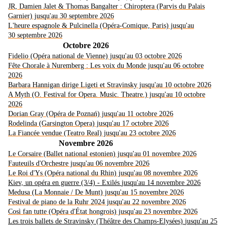
JR, Damien Jalet & Thomas Bangalter : Chiroptera (Parvis du Palais
Garnier) jusqu'au 30 septembre 2026
L'heure espagnole & Pulcinella (Opéra-Comique, Paris) jusqu'au
30 septembre 2026
Octobre 2026
Fidelio (Opéra national de Vienne) jusqu'au 03 octobre 2026
Fête Chorale à Nuremberg : Les voix du Monde jusqu'au 06 octobre
2026
Barbara Hannigan dirige Ligeti et Stravinsky jusqu'au 10 octobre 2026
A Myth (O. Festival for Opera. Music. Theatre.) jusqu'au 10 octobre
2026
Dorian Gray (Opéra de Poznań) jusqu'au 11 octobre 2026
Rodelinda (Garsington Opera) jusqu'au 17 octobre 2026
La Fiancée vendue (Teatro Real) jusqu'au 23 octobre 2026
Novembre 2026
Le Corsaire (Ballet national estonien) jusqu'au 01 novembre 2026
Fauteuils d'Orchestre jusqu'au 06 novembre 2026
Le Roi d'Ys (Opéra national du Rhin) jusqu'au 08 novembre 2026
Kiev, un opéra en guerre (3/4) - Exilés
jusqu'au 14 novembre 2026
Medusa (La Monnaie / De Munt) jusqu'au 15 novembre 2026
Festival de piano de la Ruhr 2024 jusqu'au 22 novembre 2026
Così fan tutte (Opéra d'État hongrois) jusqu'au 23 novembre 2026
Les trois ballets de Stravinsky (Théâtre des Champs-Elysées)
jusqu'au 25