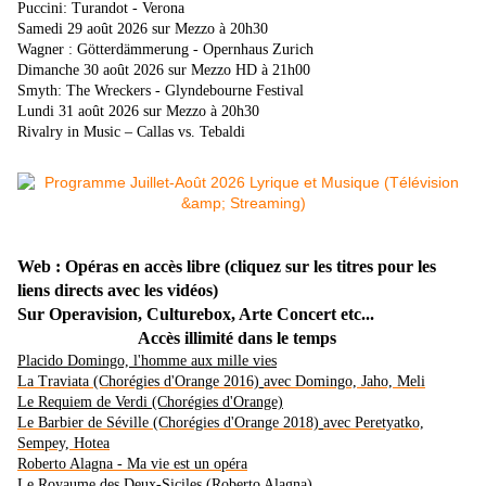
Puccini: Turandot - Verona
Samedi 29 août 2026 sur Mezzo à 20h30
Wagner : Götterdämmerung - Opernhaus Zurich
Dimanche 30 août 2026 sur Mezzo HD à 21h00
Smyth: The Wreckers - Glyndebourne Festival
Lundi 31 août 2026 sur Mezzo à 20h30
Rivalry in Music – Callas vs. Tebaldi
Web : Opéras en accès libre (cliquez sur les titres pour les
liens directs avec les vidéos)
Sur Operavision, Culturebox, Arte Concert etc...
Accès illimité dans le temps
Placido Domingo, l'homme aux mille vies
La Traviata (Chorégies d'Orange 2016)
avec Domingo, Jaho, Meli
Le Requiem de Verdi (Chorégies d'Orange)
Le Barbier de Séville (Chorégies d'Orange 2018)
avec P
eretyatko,
Sempey, Hotea
Roberto Alagna
- Ma vie est un opéra
Le Royaume des Deux-Siciles (Roberto Alagna)