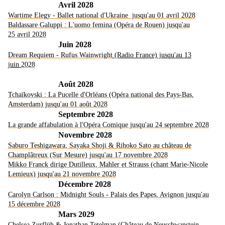
Avril 2028
Wartime Elegy - Ballet national d'Ukraine jusqu'au 01 avril 2028
Baldassare Galuppi : L'uomo femina (Opéra de Rouen) jusqu'au
25 avril 2028
Juin 2028
Dream Requiem - Rufus Wainwright
(Radio France) jusqu'au 13
juin
202
8
Août 2028
Tchaïkovski : La Pucelle d'Orléans (Opéra national des Pays-Bas,
Amsterdam) jusqu'au 01 août 2028
Septembre 2028
La grande affabulation à l'Opéra Comique jusqu'au 24 septembre 2028
Novembre 2028
Saburo Teshigawara, Sayaka Shoji & Rihoko Sato au château de
Champlâtreux (Sur Mesure) jusqu'au 17 novembre 2028
Mikko Franck dirige Dutilleux, Mahler et Strauss (chant Marie-Nicole
Lemieux) jusqu'au 21 novembre 2028
Décembre 2028
Carolyn Carlson : Midnight Souls - Palais des Papes, Avignon jusqu'au
15 décembre 2028
Mars 2029
Chelsea Zurflüh & Jonathan Tetelman (Château de Neuschwanstein