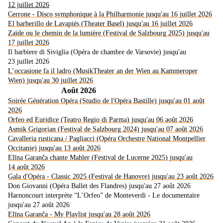
12 juillet 2026
Cerrone - Disco symphonique à la Philharmonie jusqu'au 16 juillet 2026
El barberillo de Lavapiés (Theater Basel) jusqu'au 16 juillet 2026
Zaïde ou le chemin de la lumière (Festival de Salzbourg 2025) jusqu'au
17 juillet 2026
Il barbiere di Siviglia (Opéra de chambre de Varsovie) jusqu'au
23 juillet 2026
L’occasione fa il ladro (MusikTheater an der Wien au Kammeroper
Wien) jusqu'au 30 juillet 2026
Août 2026
Soirée Génération Opéra (Studio de l'Opéra Bastille) jusqu'au 01 août
2026
Orfeo ed Euridice (Teatro Regio di Parma) jusqu'au 06 août 2026
Asmik Grigorian (Festival de Salzbourg 2024) jusqu'au 07 août 2026
Cavalleria rusticana / Pagliacci (Opéra Orchestre National Montpellier
Occitanie) jusqu'au 13 août 2026
Elīna Garanča chante Mahler (Festival de Lucerne 2025) jusqu'au
14 août 2026
Gala d'Opéra - Classic 2025 (Festival de Hanovre) jusqu'au 23 août 2026
Don Giovanni (Opéra Ballet des Flandres) jusqu'au 27 août 2026
Harnoncourt interprète “L’Orfeo” de Monteverdi - Le documentaire
jusqu'au 27 août 2026
Elīna Garanča - My Playlist jusqu'au 28 août 2026