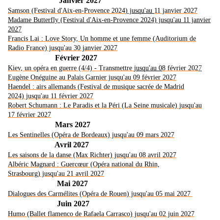
Janvier 2027
Samson (Festival d'Aix-en-Provence 2024
) jusqu'au
11 janvier 2027
Madame Butterfly (Festival d'Aix-en-
Provence 2024) jusqu'au 11 janvier
202
7
Francis Lai : Love Story, Un homme et une femme (Auditorium de
Radio France) jusqu'au 30 janvier 2027
Février 2027
Kiev, un opéra en guerre (4/4) - Transmettre
jusqu'au 0
8 février 202
7
Eugène Onéguine au Palais Garnier jusqu'au 09 février 2027
Haendel : airs allemands (Festival de musique sacrée de Madrid
2024) jusqu'au 11 février 2027
Robert Schumann : Le Paradis et la Péri (La Seine musicale) jusqu'au
17 février 2027
Mars 2027
Les Sentinelles (Opéra de Bordeaux) jusqu'au 09 mars 2027
Avril 2027
Les saisons de la danse (Max Richter) jusqu'au 08 avril 2027
Albéric Magnard : Guercœur (Opéra national du Rhin,
Strasbourg) jusqu'au 21 avril 2027
Mai 2027
Dialogues des Carmélites (Opéra de Rouen) jusqu'au 05 mai 2027
Juin 2027
Humo (Ballet flamenco de Rafaela Carrasco) jusqu'au 02 juin 2027