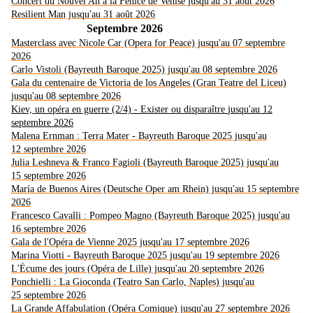
Concert du Nouvel An à la Fenice de Venise jusqu'au 31 août 2026
Resilient Man jusqu'au 31 août 2026
Septembre 2026
Masterclass avec Nicole Car (Opera for Peace) jusqu'au 07 septembre
2026
Carlo Vistoli (Bayreuth Baroque 2025) jusqu'au 08 septembre 2026
Gala du centenaire de Victoria de los Angeles (Gran Teatre del Liceu)
jusqu'au 08 septembre 2026
Kiev, un opéra en guerre (2/4) - Exister ou disparaître
jusqu'au 12
septembre 2026
Malena Ernman : Terra Mater - Bayreuth Baroque 2025 jusqu'au
12 septembre 2026
Julia Leshneva & Franco Fagioli (Bayreuth Baroque 2025) jusqu'au
15 septembre 2026
María de Buenos Aires (Deutsche Oper am Rhein) jusqu'au 15 septembre
2026
Francesco Cavalli : Pompeo Magno (Bayreuth Baroque 2025) jusqu'au
16 septembre 2026
Gala de l'Opéra de Vienne 2025 jusqu'au 17 septembre 2026
Marina Viotti - Bayreuth Baroque 2025 jusqu'au 19 septembre 2026
L'Écume des jours (Opéra de Lille) jusqu'au 20 septembre 2026
Ponchielli : La Gioconda (Teatro San Carlo, Naples) jusqu'au
25 septembre 2026
La Grande Affabulation (Opéra Comique) jusqu'au 27 septembre 2026