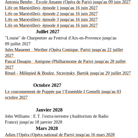
Antonia Bembo : Ercole Amante (Opéra de Paris) jusqu'au 09 juin 2027
Life on Mars(eilles)- épisode 1 jusqu'au 16 juin 2027
Life on Mars(eilles)- épisode 2 jusqu'au 16 juin 2027
Life on Mars(eilles)- épisode 3 jusqu'au 16 juin 2027
Life on Mars(eilles)- épisode 4 jusqu'au 16 juin 2027
Juillet 2027
"Louise" de Charpentier au Festival d'Aix-en-Provence jusqu'au
09 juillet 2027
Jules Massenet : Werther (Opéra Comique, Paris) jusqu'au 22 juillet
2027
Pascal Dusapin : Antigone (Philharmonie de Paris) jusqu'au 28 juillet
2027
Rituel - Millepied & Boulez, Stravinsky, Bartók jusqu'au 29 juillet 2027
Octobre 2027
Le couronnement de Poppée par l’Ensemble I Gemelli jusqu'au 03
octobre 2027
Janvier 2028
John Williams : E.T. l'extra-terrestre (Auditorium de Radio
France) jusqu'au 18 janvier 2028
Mars 2028
Adieu l'Opéra (Opéra national de Paris) jusqu'au 16 mars 2028