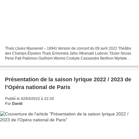
Thaïs (Jules Massenet – 1894) Version de concert du 09 avril 2022 Théâtre
des Champs-Élysées Thaïs Ermonela Jaho Athanaël Ludovic Tézier Nicias
Pene Pati Palémon Guilhem Worms Crobyle Cassandre Berthon Myrtale
Marielou Jacquard Albine Marie Gautrot Un...
Présentation de la saison lyrique 2022 / 2023 de
l’Opéra national de Paris
Publié le 02/04/2022 à 22:20
Par
David