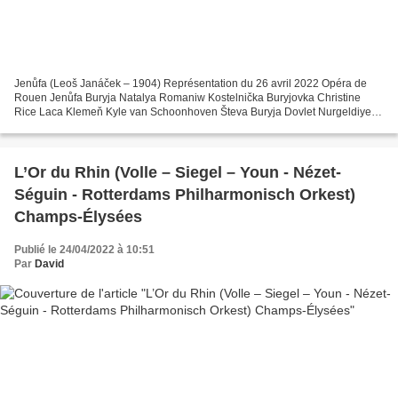
Jenůfa (Leoš Janáček – 1904) Représentation du 26 avril 2022 Opéra de
Rouen Jenůfa Buryja Natalya Romaniw Kostelnička Buryjovka Christine
Rice Laca Klemeň Kyle van Schoonhoven Števa Buryja Dovlet Nurgeldiyev
Stařenka Buryjovka Doris Lamprecht Stárek Yoann...
L’Or du Rhin (Volle – Siegel – Youn - Nézet-
Séguin - Rotterdams Philharmonisch Orkest)
Champs-Élysées
Publié le 24/04/2022 à 10:51
Par
David