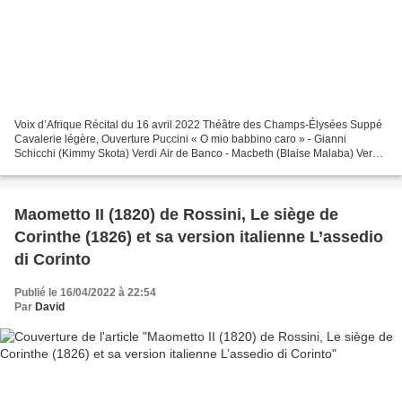
Voix d’Afrique Récital du 16 avril 2022 Théâtre des Champs-Élysées Suppé
Cavalerie légère, Ouverture Puccini « O mio babbino caro » - Gianni
Schicchi (Kimmy Skota) Verdi Air de Banco - Macbeth (Blaise Malaba) Verdi
« Pace, pace, mio dio » - La Force du...
Maometto II (1820) de Rossini, Le siège de
Corinthe (1826) et sa version italienne L’assedio
di Corinto
Publié le 16/04/2022 à 22:54
Par
David