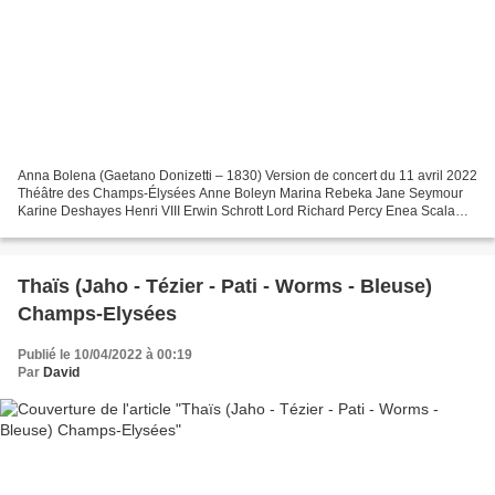
Anna Bolena (Gaetano Donizetti – 1830) Version de concert du 11 avril 2022
Théâtre des Champs-Élysées Anne Boleyn Marina Rebeka Jane Seymour
Karine Deshayes Henri VIII Erwin Schrott Lord Richard Percy Enea Scala
Lord Rochefort Matthieu Lécroart Sir Hervey...
Thaïs (Jaho - Tézier - Pati - Worms - Bleuse)
Champs-Elysées
Publié le 10/04/2022 à 00:19
Par
David