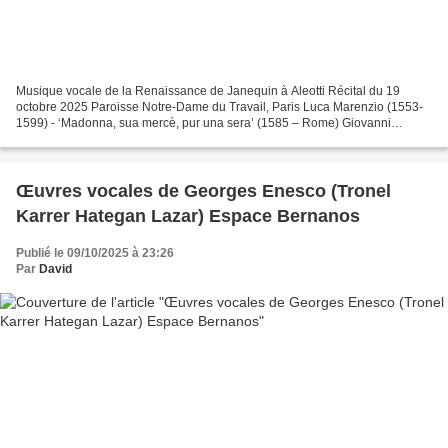
Musique vocale de la Renaissance de Janequin à Aleotti Récital du 19
octobre 2025 Paroisse Notre-Dame du Travail, Paris Luca Marenzio (1553-
1599) - ‘Madonna, sua mercè, pur una sera’ (1585 – Rome) Giovanni
Pierluigi da Palestrina (1525-1594) - ‘Sicut...
Œuvres vocales de Georges Enesco (Tronel
Karrer Hategan Lazar) Espace Bernanos
Publié le 09/10/2025 à 23:26
Par
David