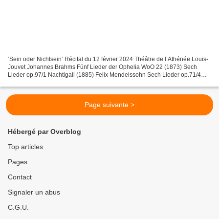
‘Sein oder Nichtsein’ Récital du 12 février 2024 Théâtre de l’Athénée Louis-
Jouvet Johannes Brahms Fünf Lieder der Ophelia WoO 22 (1873) Sech
Lieder op.97/1 Nachtigall (1885) Felix Mendelssohn Sech Lieder op.71/4
Schilflied (1842) Hugo Wolf Mörike Lieder...
Page suivante >
Hébergé par Overblog
Top articles
Pages
Contact
Signaler un abus
C.G.U.