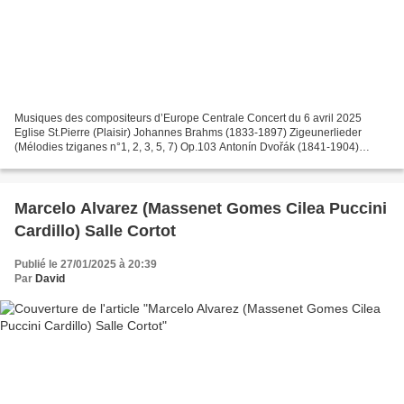
Musiques des compositeurs d’Europe Centrale Concert du 6 avril 2025
Eglise St.Pierre (Plaisir) Johannes Brahms (1833-1897) Zigeunerlieder
(Mélodies tziganes n°1, 2, 3, 5, 7) Op.103 Antonín Dvořák (1841-1904)
Cigánské písně (Mélodies tziganes n°2, 4, 5,...
Marcelo Alvarez (Massenet Gomes Cilea Puccini
Cardillo) Salle Cortot
Publié le 27/01/2025 à 20:39
Par
David