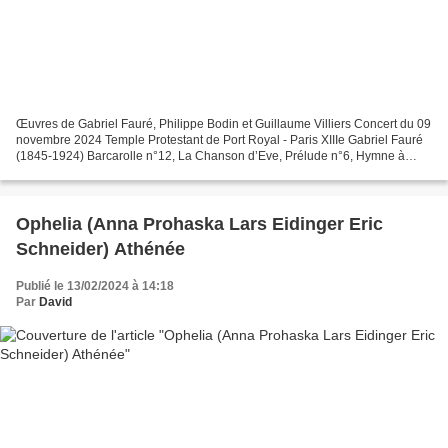
Œuvres de Gabriel Fauré, Philippe Bodin et Guillaume Villiers Concert du 09
novembre 2024 Temple Protestant de Port Royal - Paris XIIIe Gabriel Fauré
(1845-1924) Barcarolle n°12, La Chanson d’Eve, Prélude n°6, Hymne à
Apollon, Nocturne n°13, Le Parfum...
Ophelia (Anna Prohaska Lars Eidinger Eric
Schneider) Athénée
Publié le 13/02/2024 à 14:18
Par
David