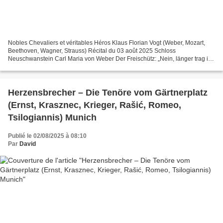
Nobles Chevaliers et véritables Héros Klaus Florian Vogt (Weber, Mozart,
Beethoven, Wagner, Strauss) Récital du 03 août 2025 Schloss
Neuschwanstein Carl Maria von Weber Der Freischütz: „Nein, länger trag ich
nicht die Qualen“ (Max), „Durch die Wälder,...
Herzensbrecher – Die Tenöre vom Gärtnerplatz
(Ernst, Krasznec, Krieger, Rašić, Romeo,
Tsilogiannis) Munich
Publié le 02/08/2025 à 08:10
Par
David