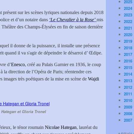
2025
2024
nt présent sur les scènes lyriques nationales depuis 2018
2023
police et d’un notaire dans
‘Le Chevalier à la Rose’
mis
2022
 Théâtre des Champs-Élysées en fin de saison dernière
2021
2020
2019
quel il donne de la puissance, il installe une présence
2018
rit quand il va s'agir de dépeindre le désarroi d’ Œdipe.
2017
2016
uvre d’
Enesco
, créé au Palais Garnier en 1936, le coup
2015
à la direction de l’Opéra de Paris; réentendre ces
2014
es images très poétiques de la mise en scène de
Wajdi
2013
2012
2011
2010
2009
 Hategan et Gloria Tronel
2008
2007
érieux, le ténor roumain
Nicolae Hategan
, lauréat du