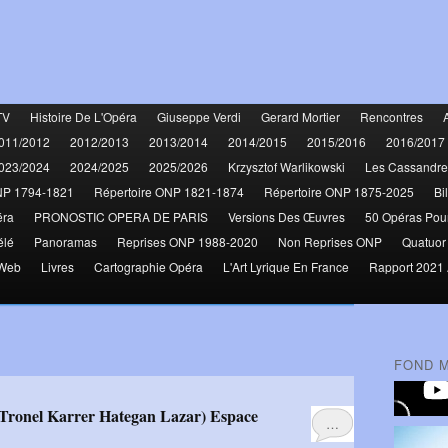
TV
Histoire De L'Opéra
Giuseppe Verdi
Gerard Mortier
Rencontres
011/2012
2012/2013
2013/2014
2014/2015
2015/2016
2016/2017
023/2024
2024/2025
2025/2026
Krzysztof Warlikowski
Les Cassandre
NP 1794-1821
Répertoire ONP 1821-1874
Répertoire ONP 1875-2025
Bi
éra
PRONOSTIC OPERA DE PARIS
Versions Des Œuvres
50 Opéras Pou
élé
Panoramas
Reprises ONP 1988-2020
Non Reprises ONP
Quatuor
 Web
Livres
Cartographie Opéra
L'Art Lyrique En France
Rapport 2021 
FOND 
…