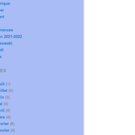
rique
er
ert
érences
n 2021-2022
ikowski
di
s
VES
oût
(1)
illet
(5)
in
(3)
ai
(5)
ril
(5)
ars
(6)
vrier
(8)
nvier
(5)