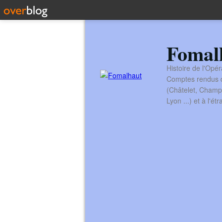
Fomal
Histoire de l'Opér
Comptes rendus de
(Châtelet, Champ
Lyon ...) et à l'é