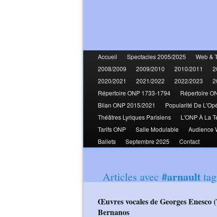
Accueil
Spectacles 2005/2025
Web & 
2008/2009
2009/2010
2010/2011
2
2020/2021
2021/2022
2022/2023
2
Répertoire ONP 1733-1794
Répertoire O
Bilan ONP 2015/2021
Popularité De L'Op
Théâtres Lyriques Parisiens
L'ONP À La T
Tarifs ONP
Salle Modulable
Audience
Ballets
Septembre 2025
Contact
#arnault
Articles avec
tag
Œuvres vocales de Georges Enesco (Tronel Karrer Hategan Lazar) Espace
Bernanos