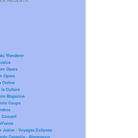
LES RÉCENTS
 du Wanderer
usica
ion Opera
m Opera
a Online
 la Culture
olo Magazine
rois Coups
rebox
 Concert
aVision
r Jubier - Voyages Eclipses
rdo Casaglia - Almanacco