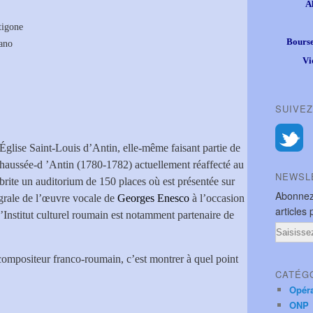
A
tigone
Bourse
rano
Vi
SUIVEZ
Église Saint-Louis d’Antin, elle-même faisant partie de
haussée-d ’Antin (1780-1782) actuellement réaffecté au
NEWSL
ite un auditorium de 150 places où est présentée sur
Abonnez
tégrale de l’œuvre vocale de
Georges Enesco
à l’occasion
articles 
L’Institut culturel roumain est notamment partenaire de
Email
mpositeur franco-roumain, c’est montrer à quel point
CATÉG
Opér
ONP