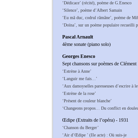
‘Dédicace’ (récité), poème de G.Enesco
‘Silence’, poème d’Albert Samain
‘Eu mă duc, codrul rămâne’, poème de Mi
‘Doïna’, sur un poème populaire recueilli 
Pascal Arnault
4ème sonate (piano solo)
Georges Enesco
Sept chansons sur poèmes de Clément 
‘Estrène à Anne’
‘Languir me fais…’
‘Aux damoyselles paresseuses d’escrire à l
‘Estrène de la rose’
‘Présent de couleur blanche’
‘Changeons propos… Du conflict en doule
Œdipe (Extraits de l’opéra) - 1931
‘Chanson du Berger’
‘Air d’Œdipe ’ (IIe acte) : Où suis-je