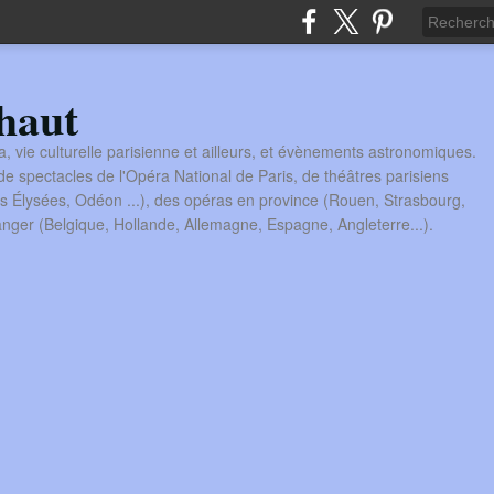
haut
a, vie culturelle parisienne et ailleurs, et évènements astronomiques.
 spectacles de l'Opéra National de Paris, de théâtres parisiens
s Élysées, Odéon ...), des opéras en province (Rouen, Strasbourg,
tranger (Belgique, Hollande, Allemagne, Espagne, Angleterre...).