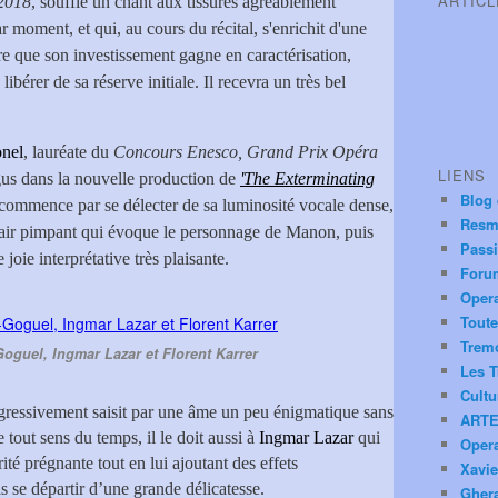
ARTIC
2018
, souffle un chant aux tissures agréablement
 moment, et qui, au cours du récital, s'enrichit d'une
re que son investissement gagne en caractérisation,
libérer de sa réserve initiale. Il recevra un très bel
onel
, lauréate du
Concours Enesco, Grand Prix Opéra
LIENS
gus dans la nouvelle production de
'The Exterminating
Blog
e commence par se délecter de sa luminosité vocale dense,
Resm
it air pimpant qui évoque le personnage de Manon, puis
Pass
joie interprétative très plaisante.
Foru
Oper
Toute
Trem
guel, Ingmar Lazar et Florent Karrer
Les T
Cultu
rogressivement saisit par une âme un peu énigmatique sans
ARTE
 tout sens du temps, il le doit aussi à
Ingmar Lazar
qui
Oper
rité prégnante tout en lui ajoutant des effets
Xavie
s se départir d’une grande délicatesse.
Ghera