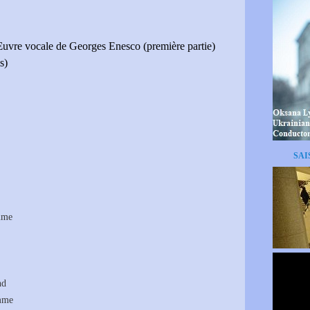
uvre vocale de Georges Enesco (première partie)
s)
SAI
mme
nd
omme