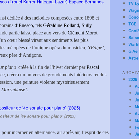
TV Ly
Wagn
Conc
insi dédiée à des mélodies composées entre 1898 et
TCE
mporains
d’Enesco
, tels
Géraldine Rolland, Sully
Conf
conde partie laisse place aux vers de
Clément Morot
Saiso
’un cœur blessé virant aux sentiments les plus
Warl
 les mélopées de l’unique opéra du musicien,
‘Œdipe’
,
G.Ver
reux père d’Antigone.
Astre
ur piano'
créée à la fin de l’hiver dernier par
Pascal
ARCHI
ance, créera un univers de grondements intérieurs rendus
2026
ession, une peinture violente mystérieusement
A
 Marseillaise’
.
Ju
Ju
M
Av
ositeur de '4e sonate pour piano' (2025)
M
Fé
pour incarner en alternance, air après air, l’esprit de ces
Ja