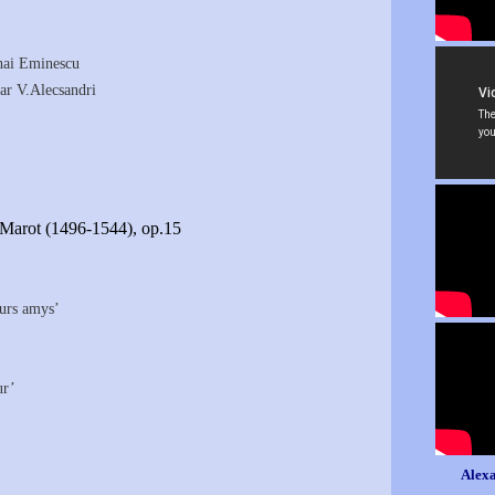
hai Eminescu
par V.Alecsandri
Marot (1496-1544), op.15
eurs amys’
ur’
Alexa