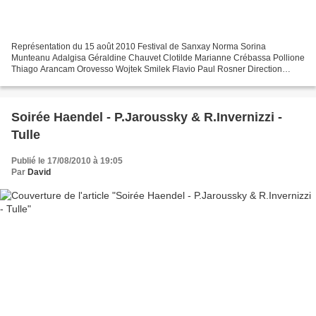
Représentation du 15 août 2010 Festival de Sanxay Norma Sorina
Munteanu Adalgisa Géraldine Chauvet Clotilde Marianne Crébassa Pollione
Thiago Arancam Orovesso Wojtek Smilek Flavio Paul Rosner Direction
musicale Didier Lucchesi Mise en scène Jack Gervais...
Soirée Haendel - P.Jaroussky & R.Invernizzi -
Tulle
Publié le 17/08/2010 à 19:05
Par
David