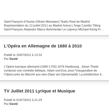
Saint François d’Assise (Olivier Messiaen) Teatro Real de Madrid
Représentation du 13 juillet 2011 au Madrid Arena L’Ange Camilla Tilling
Saint François Alejandro Marco-Buhrmester Le Lépreux Michael König Frère
Léon Wiard Witholt Frère Massé Tom Randle...
L'Opéra en Allemagne de 1680 à 2010
Publié le 10/07/2011 à 13:32
Par
David
L’Opéra baroque allemand (1680-1750) 1678 Hambourg : Johan Theile
compose une comédie biblique, Adam und Eva, pour l’inauguration de
l’Opéra près du Marché aux oies (Oper am Gänsemarkt). La prédilection des
cours princières pour la musique et le chant...
TV Juillet 2011 Lyrique et Musique
Publié le 01/07/2011 à 21:29
Par
David