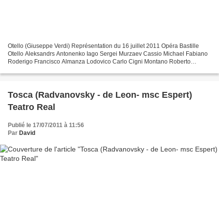
Otello (Giuseppe Verdi) Représentation du 16 juillet 2011 Opéra Bastille
Otello Aleksandrs Antonenko Iago Sergei Murzaev Cassio Michael Fabiano
Roderigo Francisco Almanza Lodovico Carlo Cigni Montano Roberto
Tagliavini Desdemona Tamar Iveri Emilia Nona...
Tosca (Radvanovsky - de Leon- msc Espert)
Teatro Real
Publié le 17/07/2011 à 11:56
Par
David