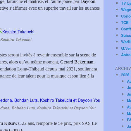
é, farouche et maîtrisé, et l’autre jouée par
Dayoon
TV Ly
tive s’affirmer avec un superbe travail sur les nuances
Wagn
Conc
TCE
Conf
Saiso
Koshiro Takeuchi
Warl
G.Ver
Astre
stes seront invités à revenir ensemble sur la scène de
marès, alors qu’au même moment,
Gerard Bekerman
,
ARCHI
a fondation Long-Thibaud depuis mai 2021, soulignera
2026
ance de leur talent pour la musique et son lien à la
A
Ju
Ju
M
Av
edona, Bohdan Luts, Koshiro Takeuchi et Dayoon You
M
Fé
u Kitsuwa
, 22 ans, remporte le 5e prix, prix SAS Le
Ja
r de 6.000 €.