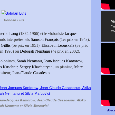
Bohdan Luts
erite Long (
1874-1966) et le violoniste
Jacques
nds interprètes tels
Samson François
(1er prix en 1943),
 Gitllis
(5e prix en 1951),
Elisabeth Leonskaïa
(3e prix
 en 1998) ou
Deborah Nemtanu
(4e prix en 2002).
iolonistes,
Sarah Nemtanu, Jean-Jacques Kantorow,
is Kuschnir, Sergey Khachatryan
, un pianiste,
Marc
ositeur,
Jean-Claude Casadesus
.
Jean-Jacques Kantorow, Jean-Claude Casadesus, Akiko
ah Nemtanu et Silvia Marcovici
Alexa