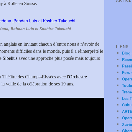
ARTIC
 à Rolle en Suisse.
dona, Bohdan Luts et Koshiro Takeuchi
 en anglais en invitant chacun d’entre nous à n’avoir de
LIENS
ments difficiles dans le monde, puis il a réinterprété le
Blog
e
Sibelius
avec une approche plus posée mais toujours
Resm
.
Pass
Foru
au Théâtre des Champs-Elysées avec l'
Orchestre
Oper
, la veille de la célébration de ses 19 ans.
Toute
Trem
Les T
Cultu
ARTE
Oper
Xavie
Ghera