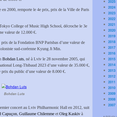
2025
2024
e en 2000, remporte le 4e prix, prix de la Ville de Paris
2023
2022
2021
u Tokyo College of Music High School, décroche le 3e
2020
une valeur de 12.000 €.
2019
2018
ix, prix de la Fondation BNP Parisbas d’une valeur de
2017
 violoniste sud-coréenne Kyung Ji Min.
2016
2015
en
Bohdan Luts
, né à Lviv le 28 novembre 2005, qui
2014
rnational Long-Thibaud 2023 d’une valeur de 35.000 €,
2013
e prix du public d’une valeur de 8.000 €.
2012
2011
2010
2009
Bohdan Luts
2008
2007
remier concert au Lviv Philharmonic Hall en 2012, suit
d Capuçon
,
Guillaume Chilemme
et
Oleg Kaskiv
à