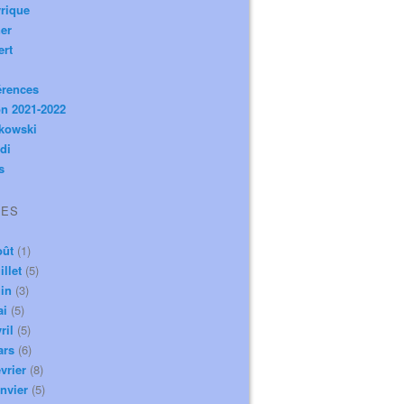
rique
er
ert
érences
n 2021-2022
ikowski
di
s
VES
oût
(1)
illet
(5)
in
(3)
ai
(5)
ril
(5)
ars
(6)
vrier
(8)
nvier
(5)