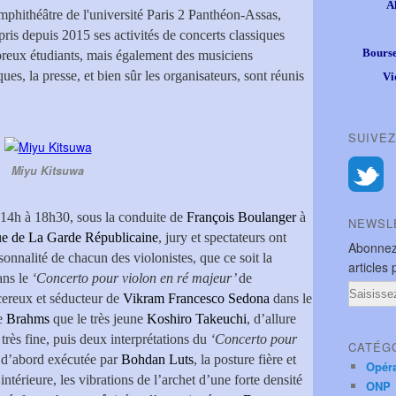
A
mphithéâtre de l'université Paris 2 Panthéon-Assas,
pris depuis 2015 ses activités de concerts classiques
Bourse
reux étudiants, mais également des musiciens
ues, la presse, et bien sûr les organisateurs, sont réunis
Vi
SUIVEZ
Miyu Kitsuwa
14h à 18h30, sous la conduite de
François Boulanger
à
NEWSL
e de La Garde Républicaine
, jury et spectateurs ont
Abonnez
rsonnalité de chacun des violonistes, que ce soit la
articles 
ns le
‘Concerto pour violon en ré majeur’
de
Email
cereux et séducteur de
Vikram Francesco Sedona
dans le
e
Brahms
que le très jeune
Koshiro Takeuchi
, d’allure
très fine, puis deux interprétations du
‘Concerto pour
CATÉG
e d’abord exécutée par
Bohdan Luts
, la posture fière et
Opér
térieure, les vibrations de l’archet d’une forte densité
ONP