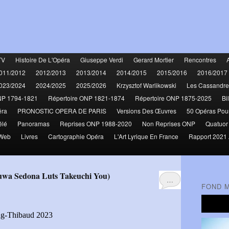
TV
Histoire De L'Opéra
Giuseppe Verdi
Gerard Mortier
Rencontres
011/2012
2012/2013
2013/2014
2014/2015
2015/2016
2016/2017
023/2024
2024/2025
2025/2026
Krzysztof Warlikowski
Les Cassandre
NP 1794-1821
Répertoire ONP 1821-1874
Répertoire ONP 1875-2025
Bi
éra
PRONOSTIC OPERA DE PARIS
Versions Des Œuvres
50 Opéras Pou
élé
Panoramas
Reprises ONP 1988-2020
Non Reprises ONP
Quatuor
 Web
Livres
Cartographie Opéra
L'Art Lyrique En France
Rapport 2021 
suwa Sedona Luts Takeuchi You)
…
FOND 
ong-Thibaud 2023