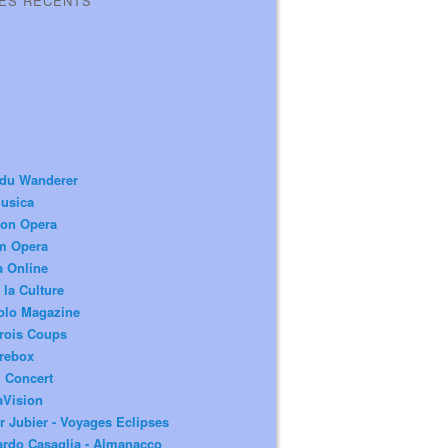
LES RÉCENTS
 du Wanderer
usica
ion Opera
m Opera
a Online
 la Culture
olo Magazine
rois Coups
rebox
 Concert
aVision
r Jubier - Voyages Eclipses
rdo Casaglia - Almanacco