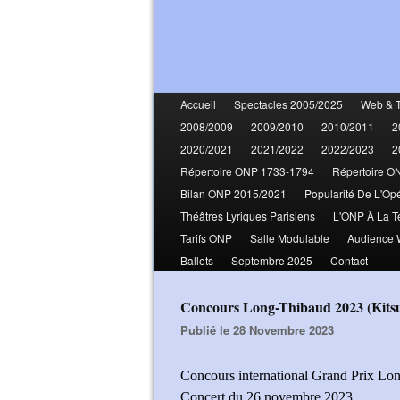
Accueil
Spectacles 2005/2025
Web & 
2008/2009
2009/2010
2010/2011
2
2020/2021
2021/2022
2022/2023
2
Répertoire ONP 1733-1794
Répertoire O
Bilan ONP 2015/2021
Popularité De L'Op
Théâtres Lyriques Parisiens
L'ONP À La T
Tarifs ONP
Salle Modulable
Audience
Ballets
Septembre 2025
Contact
Concours Long-Thibaud 2023 (Kit
Publié le 28 Novembre 2023
Concours international Grand Prix L
Concert du 26 novembre 2023