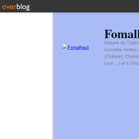
Fomal
Histoire de l'Opér
Comptes rendus de
(Châtelet, Champ
Lyon ...) et à l'é